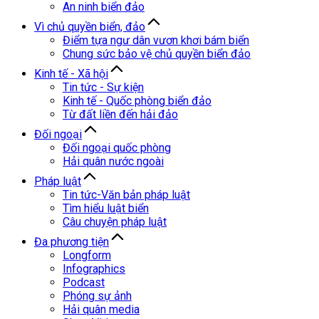
An ninh biển đảo
Vì chủ quyền biển, đảo
Điểm tựa ngư dân vươn khơi bám biển
Chung sức bảo vệ chủ quyền biển đảo
Kinh tế - Xã hội
Tin tức - Sự kiện
Kinh tế - Quốc phòng biển đảo
Từ đất liền đến hải đảo
Đối ngoại
Đối ngoại quốc phòng
Hải quân nước ngoài
Pháp luật
Tin tức-Văn bản pháp luật
Tìm hiểu luật biển
Câu chuyện pháp luật
Đa phương tiện
Longform
Infographics
Podcast
Phóng sự ảnh
Hải quân media