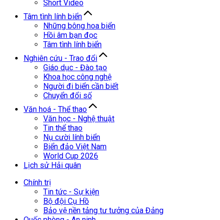
Short Video
Tâm tình lính biển
Những bông hoa biển
Hồi âm bạn đọc
Tâm tình lính biển
Nghiên cứu - Trao đổi
Giáo dục - Đào tạo
Khoa học công nghệ
Người đi biển cần biết
Chuyển đổi số
Văn hoá - Thể thao
Văn học - Nghệ thuật
Tin thể thao
Nụ cười lính biển
Biển đảo Việt Nam
World Cup 2026
Lịch sử Hải quân
Chính trị
Tin tức - Sự kiện
Bộ đội Cụ Hồ
Bảo vệ nền tảng tư tưởng của Đảng
Quốc phòng - An ninh