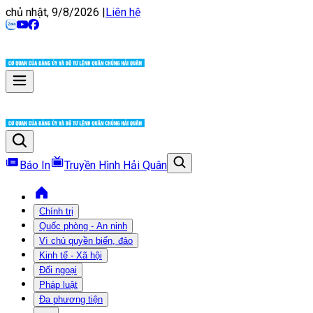
chủ nhật, 9/8/2026
|
Liên hệ
Báo In
Truyền Hình Hải Quân
Chính trị
Quốc phòng - An ninh
Vì chủ quyền biển, đảo
Kinh tế - Xã hội
Đối ngoại
Pháp luật
Đa phương tiện