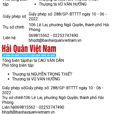
tập
Thượng tá VŨ VĂN HƯỞNG
Giấy phép số: 288/GP-BTTTT ngày 10 - 06 -
Giấy phép số
2022
106 Lê Lai, phường Ngô Quyền, thành phố Hải
Trụ sở chính
Phòng
069815562 - 02253747490
Liên hệ
bhqdt@baohaiquanvietnam.vn
Tổng biên tập
Đại tá CAO VĂN DÂN
Phó tổng biên tập
Thượng tá NGUYỄN TRỌNG THIẾT
Thượng tá VŨ VĂN HƯỞNG
Giấy phép số
Giấy phép số: 288/GP-BTTTT ngày 10 - 06 -
2022
Trụ sở chính
106 Lê Lai, phường Ngô Quyền, thành phố Hải
Phòng
Liên hệ
069815562 - 02253747490
bhqdt@baohaiquanvietnam.vn