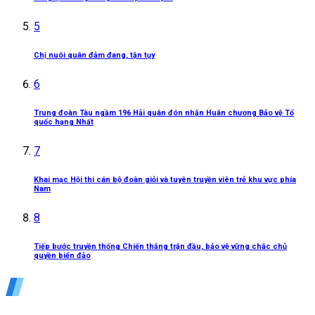
5
Chị nuôi quân đảm đang, tận tụy
6
Trung đoàn Tàu ngầm 196 Hải quân đón nhận Huân chương Bảo vệ Tổ
quốc hạng Nhất
7
Khai mạc Hội thi cán bộ đoàn giỏi và tuyên truyền viên trẻ khu vực phía
Nam
8
Tiếp bước truyền thống Chiến thắng trận đầu, bảo vệ vững chắc chủ
quyền biển đảo