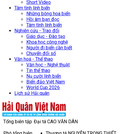
Short Video
Tâm tình lính biển
Những bông hoa biển
Hồi âm bạn đọc
Tâm tình lính biển
Nghiên cứu - Trao đổi
Giáo dục - Đào tạo
Khoa học công nghệ
Người đi biển cần biết
Chuyển đổi số
Văn hoá - Thể thao
Văn học - Nghệ thuật
Tin thể thao
Nụ cười lính biển
Biển đảo Việt Nam
World Cup 2026
Lịch sử Hải quân
Tổng biên tập
Đại tá CAO VĂN DÂN
Phó tổng biên
Thượng tá NGUYỄN TRỌNG THIẾT