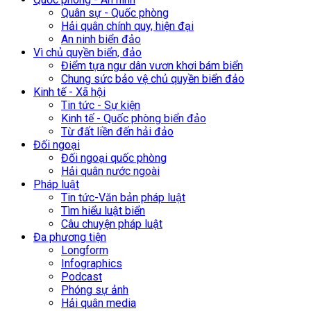
Quân sự - Quốc phòng
Hải quân chính quy, hiện đại
An ninh biển đảo
Vì chủ quyền biển, đảo
Điểm tựa ngư dân vươn khơi bám biển
Chung sức bảo vệ chủ quyền biển đảo
Kinh tế - Xã hội
Tin tức - Sự kiện
Kinh tế - Quốc phòng biển đảo
Từ đất liền đến hải đảo
Đối ngoại
Đối ngoại quốc phòng
Hải quân nước ngoài
Pháp luật
Tin tức-Văn bản pháp luật
Tìm hiểu luật biển
Câu chuyện pháp luật
Đa phương tiện
Longform
Infographics
Podcast
Phóng sự ảnh
Hải quân media