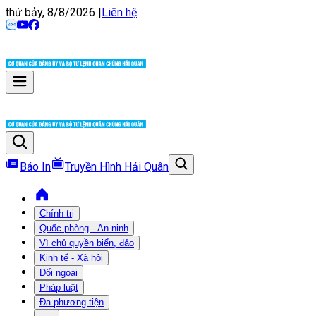
thứ bảy, 8/8/2026
|
Liên hệ
Báo In
Truyền Hình Hải Quân
Chính trị
Quốc phòng - An ninh
Vì chủ quyền biển, đảo
Kinh tế - Xã hội
Đối ngoại
Pháp luật
Đa phương tiện