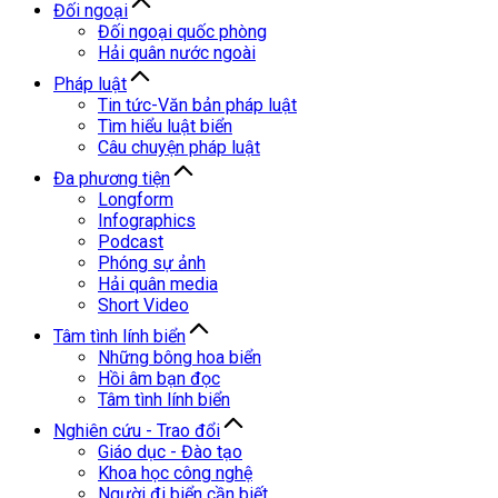
Đối ngoại
Đối ngoại quốc phòng
Hải quân nước ngoài
Pháp luật
Tin tức-Văn bản pháp luật
Tìm hiểu luật biển
Câu chuyện pháp luật
Đa phương tiện
Longform
Infographics
Podcast
Phóng sự ảnh
Hải quân media
Short Video
Tâm tình lính biển
Những bông hoa biển
Hồi âm bạn đọc
Tâm tình lính biển
Nghiên cứu - Trao đổi
Giáo dục - Đào tạo
Khoa học công nghệ
Người đi biển cần biết