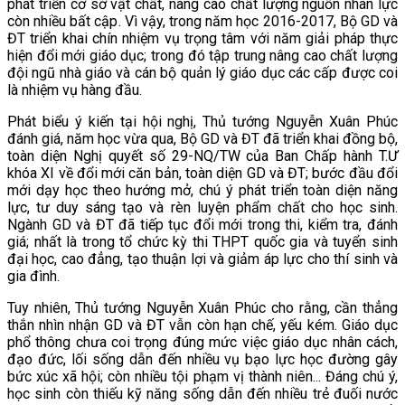
phát triển cơ sở vật chất, nâng cao chất lượng nguồn nhân lực
còn nhiều bất cập. Vì vậy, trong năm học 2016-2017, Bộ GD và
ĐT triển khai chín nhiệm vụ trọng tâm với năm giải pháp thực
hiện đổi mới giáo dục; trong đó tập trung nâng cao chất lượng
đội ngũ nhà giáo và cán bộ quản lý giáo dục các cấp được coi
là nhiệm vụ hàng đầu.
Phát biểu ý kiến tại hội nghị, Thủ tướng Nguyễn Xuân Phúc
đánh giá, năm học vừa qua, Bộ GD và ĐT đã triển khai đồng bộ,
toàn diện Nghị quyết số 29-NQ/TW của Ban Chấp hành T.Ư
khóa XI về đổi mới căn bản, toàn diện GD và ĐT; bước đầu đổi
mới dạy học theo hướng mở, chú ý phát triển toàn diện năng
lực, tư duy sáng tạo và rèn luyện phẩm chất cho học sinh.
Ngành GD và ĐT đã tiếp tục đổi mới trong thi, kiểm tra, đánh
giá; nhất là trong tổ chức kỳ thi THPT quốc gia và tuyển sinh
đại học, cao đẳng, tạo thuận lợi và giảm áp lực cho thí sinh và
gia đình.
Tuy nhiên, Thủ tướng Nguyễn Xuân Phúc cho rằng, cần thẳng
thắn nhìn nhận GD và ĐT vẫn còn hạn chế, yếu kém. Giáo dục
phổ thông chưa coi trọng đúng mức việc giáo dục nhân cách,
đạo đức, lối sống dẫn đến nhiều vụ bạo lực học đường gây
bức xúc xã hội; còn nhiều tội phạm vị thành niên... Đáng chú ý,
học sinh còn thiếu kỹ năng sống dẫn đến nhiều trẻ đuối nước