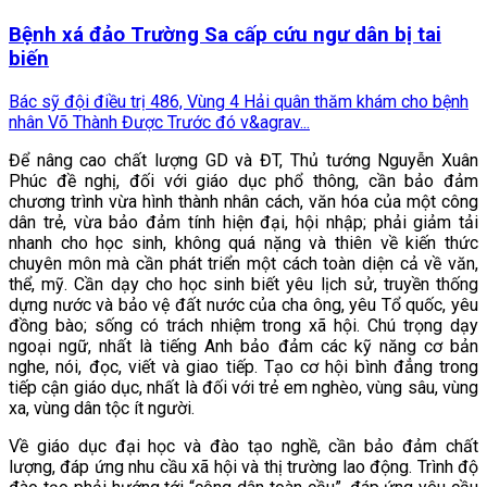
Bệnh xá đảo Trường Sa cấp cứu ngư dân bị tai
biến
Bác sỹ đội điều trị 486, Vùng 4 Hải quân thăm khám cho bệnh
nhân Võ Thành Được Trước đó v&agrav...
Để nâng cao chất lượng GD và ĐT, Thủ tướng Nguyễn Xuân
Phúc đề nghị, đối với giáo dục phổ thông, cần bảo đảm
chương trình vừa hình thành nhân cách, văn hóa của một công
dân trẻ, vừa bảo đảm tính hiện đại, hội nhập; phải giảm tải
nhanh cho học sinh, không quá nặng và thiên về kiến thức
chuyên môn mà cần phát triển một cách toàn diện cả về văn,
thể, mỹ. Cần dạy cho học sinh biết yêu lịch sử, truyền thống
dựng nước và bảo vệ đất nước của cha ông, yêu Tổ quốc, yêu
đồng bào; sống có trách nhiệm trong xã hội. Chú trọng dạy
ngoại ngữ, nhất là tiếng Anh bảo đảm các kỹ năng cơ bản
nghe, nói, đọc, viết và giao tiếp. Tạo cơ hội bình đẳng trong
tiếp cận giáo dục, nhất là đối với trẻ em nghèo, vùng sâu, vùng
xa, vùng dân tộc ít người.
Về giáo dục đại học và đào tạo nghề, cần bảo đảm chất
lượng, đáp ứng nhu cầu xã hội và thị trường lao động. Trình độ