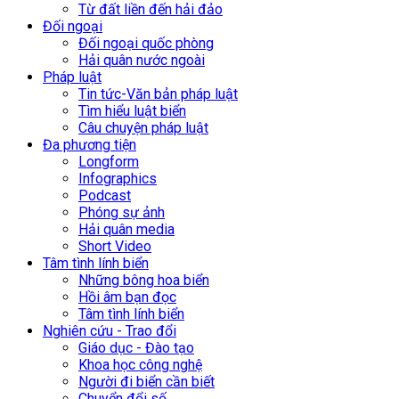
Từ đất liền đến hải đảo
Đối ngoại
Đối ngoại quốc phòng
Hải quân nước ngoài
Pháp luật
Tin tức-Văn bản pháp luật
Tìm hiểu luật biển
Câu chuyện pháp luật
Đa phương tiện
Longform
Infographics
Podcast
Phóng sự ảnh
Hải quân media
Short Video
Tâm tình lính biển
Những bông hoa biển
Hồi âm bạn đọc
Tâm tình lính biển
Nghiên cứu - Trao đổi
Giáo dục - Đào tạo
Khoa học công nghệ
Người đi biển cần biết
Chuyển đổi số