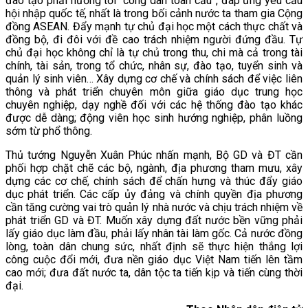
đào tạo phải hướng tới “công dân toàn cầu”, đáp ứng yêu cầu
hội nhập quốc tế, nhất là trong bối cảnh nước ta tham gia Cộng
đồng ASEAN. Đẩy mạnh tự chủ đại học một cách thực chất và
đồng bộ, đi đôi với đề cao trách nhiệm người đứng đầu. Tự
chủ đại học không chỉ là tự chủ trong thu, chi mà cả trong tài
chính, tài sản, trong tổ chức, nhân sự, đào tạo, tuyển sinh và
quản lý sinh viên… Xây dựng cơ chế và chính sách để việc liên
thông và phát triển chuyên môn giữa giáo dục trung học
chuyên nghiệp, dạy nghề đối với các hệ thống đào tạo khác
được dễ dàng; động viên học sinh hướng nghiệp, phân luồng
sớm từ phổ thông.
Thủ tướng Nguyễn Xuân Phúc nhấn mạnh, Bộ GD và ĐT cần
phối hợp chặt chẽ các bộ, ngành, địa phương tham mưu, xây
dựng các cơ chế, chính sách để chấn hưng và thúc đẩy giáo
dục phát triển. Các cấp ủy đảng và chính quyền địa phương
cần tăng cường vai trò quản lý nhà nước và chịu trách nhiệm về
phát triển GD và ĐT. Muốn xây dựng đất nước bền vững phải
lấy giáo dục làm đầu, phải lấy nhân tài làm gốc. Cả nước đồng
lòng, toàn dân chung sức, nhất định sẽ thực hiện thắng lợi
công cuộc đổi mới, đưa nền giáo dục Việt Nam tiến lên tầm
cao mới; đưa đất nước ta, dân tộc ta tiến kịp và tiến cùng thời
đại.