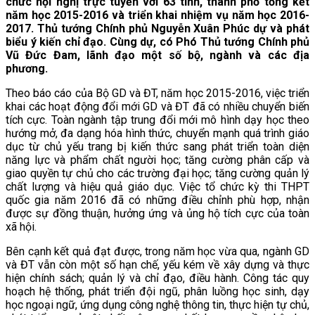
chức hội nghị trực tuyến với 63 tỉnh, thành phố tổng kết
năm học 2015-2016 và triển khai nhiệm vụ năm học 2016-
2017. Thủ tướng Chính phủ Nguyễn Xuân Phúc dự và phát
biểu ý kiến chỉ đạo. Cùng dự, có Phó Thủ tướng Chính phủ
Vũ Đức Đam, lãnh đạo một số bộ, ngành và các địa
phương.
Theo báo cáo của Bộ GD và ĐT, năm học 2015-2016, việc triển
khai các hoạt động đổi mới GD và ĐT đã có nhiều chuyển biến
tích cực. Toàn ngành tập trung đổi mới mô hình dạy học theo
hướng mở, đa dạng hóa hình thức, chuyển mạnh quá trình giáo
dục từ chủ yếu trang bị kiến thức sang phát triển toàn diện
năng lực và phẩm chất người học; tăng cường phân cấp và
giao quyền tự chủ cho các trường đại học; tăng cường quản lý
chất lượng và hiệu quả giáo dục. Việc tổ chức kỳ thi THPT
quốc gia năm 2016 đã có những điều chỉnh phù hợp, nhận
được sự đồng thuận, hưởng ứng và ủng hộ tích cực của toàn
xã hội.
Bên cạnh kết quả đạt được, trong năm học vừa qua, ngành GD
và ĐT vẫn còn một số hạn chế, yếu kém về xây dựng và thực
hiện chính sách; quản lý và chỉ đạo, điều hành. Công tác quy
hoạch hệ thống, phát triển đội ngũ, phân luồng học sinh, dạy
học ngoại ngữ, ứng dụng công nghệ thông tin, thực hiện tự chủ,