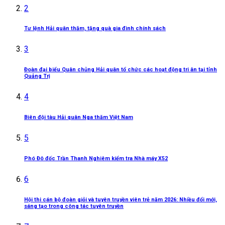
2
Tư lệnh Hải quân thăm, tặng quà gia đình chính sách
3
Đoàn đại biểu Quân chủng Hải quân tổ chức các hoạt động tri ân tại tỉnh
Quảng Trị
4
Biên đội tàu Hải quân Nga thăm Việt Nam
5
Phó Đô đốc Trần Thanh Nghiêm kiểm tra Nhà máy X52
6
Hội thi cán bộ đoàn giỏi và tuyên truyền viên trẻ năm 2026: Nhiều đổi mới,
sáng tạo trong công tác tuyên truyền