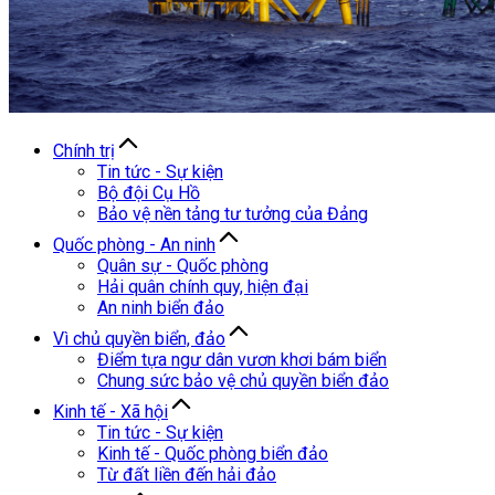
Chính trị
Tin tức - Sự kiện
Bộ đội Cụ Hồ
Bảo vệ nền tảng tư tưởng của Đảng
Quốc phòng - An ninh
Quân sự - Quốc phòng
Hải quân chính quy, hiện đại
An ninh biển đảo
Vì chủ quyền biển, đảo
Điểm tựa ngư dân vươn khơi bám biển
Chung sức bảo vệ chủ quyền biển đảo
Kinh tế - Xã hội
Tin tức - Sự kiện
Kinh tế - Quốc phòng biển đảo
Từ đất liền đến hải đảo