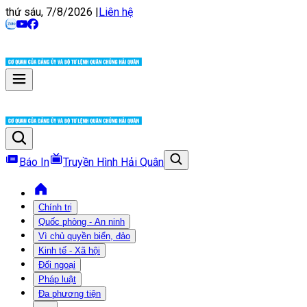
thứ sáu, 7/8/2026
|
Liên hệ
Báo In
Truyền Hình Hải Quân
Chính trị
Quốc phòng - An ninh
Vì chủ quyền biển, đảo
Kinh tế - Xã hội
Đối ngoại
Pháp luật
Đa phương tiện