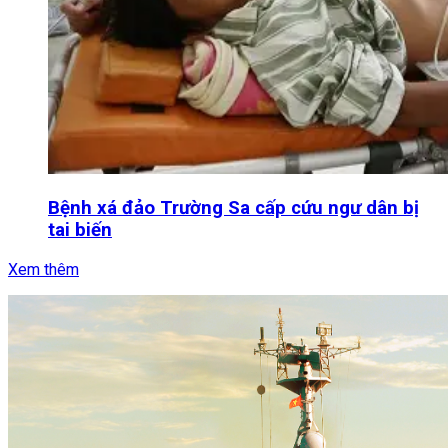
Bệnh xá đảo Trường Sa cấp cứu ngư dân bị
tai biến
Xem thêm