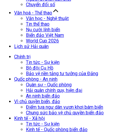
Chuyển đổi số
Văn hoá - Thể thao
Văn học - Nghệ thuật
Tin thể thao
Nụ cười lính biển
Biển đảo Việt Nam
World Cup 2026
Lịch sử Hải quân
Chính trị
Tin tức - Sự kiện
Bộ đội Cụ Hồ
Bảo vệ nền tảng tư tưởng của Đảng
Quốc phòng - An ninh
Quân sự - Quốc phòng
Hải quân chính quy, hiện đại
An ninh biển đảo
Vì chủ quyền biển, đảo
Điểm tựa ngư dân vươn khơi bám biển
Chung sức bảo vệ chủ quyền biển đảo
Kinh tế - Xã hội
Tin tức - Sự kiện
Kinh tế - Quốc phòng biển đảo