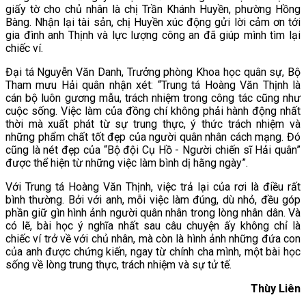
giấy tờ cho chủ nhân là chị Trần Khánh Huyền, phường Hồng
Bàng. Nhận lại tài sản, chị Huyền xúc động gửi lời cảm ơn tới
gia đình anh Thịnh và lực lượng công an đã giúp mình tìm lại
chiếc ví.
Đại tá Nguyễn Văn Danh, Trưởng phòng Khoa học quân sự, Bộ
Tham mưu Hải quân nhận xét: “Trung tá Hoàng Văn Thịnh là
cán bộ luôn gương mẫu, trách nhiệm trong công tác cũng như
cuộc sống. Việc làm của đồng chí không phải hành động nhất
thời mà xuất phát từ sự trung thực, ý thức trách nhiệm và
những phẩm chất tốt đẹp của người quân nhân cách mạng. Đó
cũng là nét đẹp của “Bộ đội Cụ Hồ - Người chiến sĩ Hải quân”
được thể hiện từ những việc làm bình dị hằng ngày”.
Với Trung tá Hoàng Văn Thịnh, việc trả lại của rơi là điều rất
bình thường. Bởi với anh, mỗi việc làm đúng, dù nhỏ, đều góp
phần giữ gìn hình ảnh người quân nhân trong lòng nhân dân. Và
có lẽ, bài học ý nghĩa nhất sau câu chuyện ấy không chỉ là
chiếc ví trở về với chủ nhân, mà còn là hình ảnh những đứa con
của anh được chứng kiến, ngay từ chính cha mình, một bài học
sống về lòng trung thực, trách nhiệm và sự tử tế.
Thùy Liên