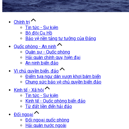
Chính trị
Tin tức - Sự kiện
Bộ đội Cụ Hồ
Bảo vệ nền tảng tư tưởng của Đảng
Quốc phòng - An ninh
Quân sự - Quốc phòng
Hải quân chính quy, hiện đại
An ninh biển đảo
Vì chủ quyền biển, đảo
Điểm tựa ngư dân vươn khơi bám biển
Chung sức bảo vệ chủ quyền biển đảo
Kinh tế - Xã hội
Tin tức - Sự kiện
Kinh tế - Quốc phòng biển đảo
Từ đất liền đến hải đảo
Đối ngoại
Đối ngoại quốc phòng
Hải quân nước ngoài