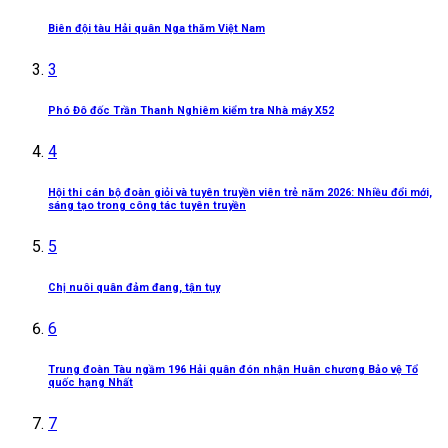
Biên đội tàu Hải quân Nga thăm Việt Nam
3
Phó Đô đốc Trần Thanh Nghiêm kiểm tra Nhà máy X52
4
Hội thi cán bộ đoàn giỏi và tuyên truyền viên trẻ năm 2026: Nhiều đổi mới,
sáng tạo trong công tác tuyên truyền
5
Chị nuôi quân đảm đang, tận tụy
6
Trung đoàn Tàu ngầm 196 Hải quân đón nhận Huân chương Bảo vệ Tổ
quốc hạng Nhất
7