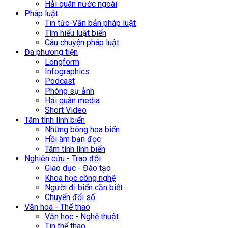
Hải quân nước ngoài
Pháp luật
Tin tức-Văn bản pháp luật
Tìm hiểu luật biển
Câu chuyện pháp luật
Đa phương tiện
Longform
Infographics
Podcast
Phóng sự ảnh
Hải quân media
Short Video
Tâm tình lính biển
Những bông hoa biển
Hồi âm bạn đọc
Tâm tình lính biển
Nghiên cứu - Trao đổi
Giáo dục - Đào tạo
Khoa học công nghệ
Người đi biển cần biết
Chuyển đổi số
Văn hoá - Thể thao
Văn học - Nghệ thuật
Tin thể thao