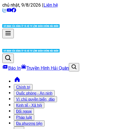
chủ nhật, 9/8/2026
|
Liên hệ
Báo In
Truyền Hình Hải Quân
Chính trị
Quốc phòng - An ninh
Vì chủ quyền biển, đảo
Kinh tế - Xã hội
Đối ngoại
Pháp luật
Đa phương tiện