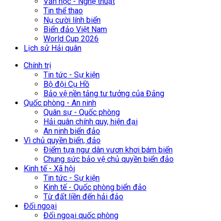
Văn học - Nghệ thuật
Tin thể thao
Nụ cười lính biển
Biển đảo Việt Nam
World Cup 2026
Lịch sử Hải quân
Chính trị
Tin tức - Sự kiện
Bộ đội Cụ Hồ
Bảo vệ nền tảng tư tưởng của Đảng
Quốc phòng - An ninh
Quân sự - Quốc phòng
Hải quân chính quy, hiện đại
An ninh biển đảo
Vì chủ quyền biển, đảo
Điểm tựa ngư dân vươn khơi bám biển
Chung sức bảo vệ chủ quyền biển đảo
Kinh tế - Xã hội
Tin tức - Sự kiện
Kinh tế - Quốc phòng biển đảo
Từ đất liền đến hải đảo
Đối ngoại
Đối ngoại quốc phòng