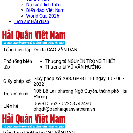
Nụ cười lính biển
Biển đảo Việt Nam
World Cup 2026
Lịch sử Hải quân
Tổng biên tập
Đại tá CAO VĂN DÂN
Phó tổng biên
Thượng tá NGUYỄN TRỌNG THIẾT
tập
Thượng tá VŨ VĂN HƯỞNG
Giấy phép số: 288/GP-BTTTT ngày 10 - 06 -
Giấy phép số
2022
106 Lê Lai, phường Ngô Quyền, thành phố Hải
Trụ sở chính
Phòng
069815562 - 02253747490
Liên hệ
bhqdt@baohaiquanvietnam.vn
Tổng biên tập
Đại tá CAO VĂN DÂN