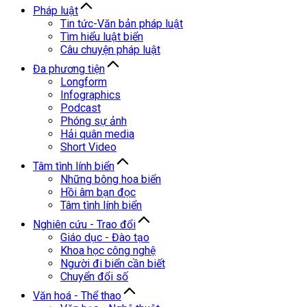
Pháp luật
Tin tức-Văn bản pháp luật
Tìm hiểu luật biển
Câu chuyện pháp luật
Đa phương tiện
Longform
Infographics
Podcast
Phóng sự ảnh
Hải quân media
Short Video
Tâm tình lính biển
Những bông hoa biển
Hồi âm bạn đọc
Tâm tình lính biển
Nghiên cứu - Trao đổi
Giáo dục - Đào tạo
Khoa học công nghệ
Người đi biển cần biết
Chuyển đổi số
Văn hoá - Thể thao