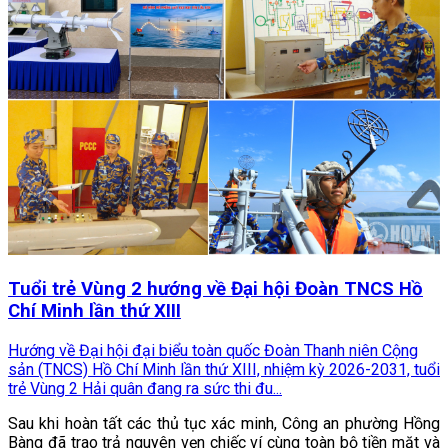
Tuổi trẻ Vùng 2 hướng về Đại hội Đoàn TNCS Hồ
Chí Minh lần thứ XIII
Hướng về Đại hội đại biểu toàn quốc Đoàn Thanh niên Cộng
sản (TNCS) Hồ Chí Minh lần thứ XIII, nhiệm kỳ 2026-2031, tuổi
trẻ Vùng 2 Hải quân đang ra sức thi đu...
Sau khi hoàn tất các thủ tục xác minh, Công an phường Hồng
Bàng đã trao trả nguyên vẹn chiếc ví cùng toàn bộ tiền mặt và