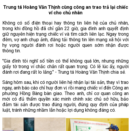
Trung tá Hoàng Văn Thịnh cùng công an trao trả lại chiếc
ví cho chủ nhân
Không có số điện thoại hay thông tin liên hệ của chủ nhân,
trong khi đồng hồ đã chỉ gần 22 giờ, gia đình anh quyết định
giữ nguyên hiện trạng chiếc ví và tìm cách liên lạc. Ngay trong
đêm, vợ anh chụp ảnh, đăng tải thông tin lên mạng xã hội với
hy vọng người đánh rơi hoặc người quen sớm nhận được
thông tin.
"Gia đình tôi nghĩ số tiền có thể không quá lớn, nhưng những
giấy tờ trong ví chắc chắn rất quan trọng. Có lẽ lúc ấy, người
đánh rơi đang rất lo lắng." - Trung tá Hoàng Văn Thịnh chia sẻ.
Sáng hôm sau, khi có người liên hệ nhận lại tài sản, thay vì trao
ngay, anh báo cáo chỉ huy đơn vị rồi mang chiếc ví đến Công an
phường Hồng Bàng bàn giao. Theo anh, chỉ cơ quan công an
mới có đủ thẩm quyền xác minh chính xác chủ sở hữu, bảo
đảm tài sản được trao đúng người, đúng quy định của pháp
luật, tránh những nhầm lẫn hoặc lợi dụng không đáng có.