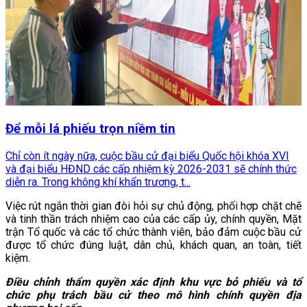
Để mỗi lá phiếu trọn niềm tin
Chỉ còn ít ngày nữa, cuộc bầu cử đại biểu Quốc hội khóa XVI
và đại biểu HĐND các cấp nhiệm kỳ 2026-2031 sẽ chính thức
diễn ra. Trong không khí khẩn trương, t...
Việc rút ngắn thời gian đòi hỏi sự chủ động, phối hợp chặt chẽ
và tinh thần trách nhiệm cao của các cấp ủy, chính quyền, Mặt
trận Tổ quốc và các tổ chức thành viên, bảo đảm cuộc bầu cử
được tổ chức đúng luật, dân chủ, khách quan, an toàn, tiết
kiệm.
Điều chỉnh thẩm quyền xác định khu vực bỏ phiếu và tổ
chức phụ trách bầu cử theo mô hình chính quyền địa