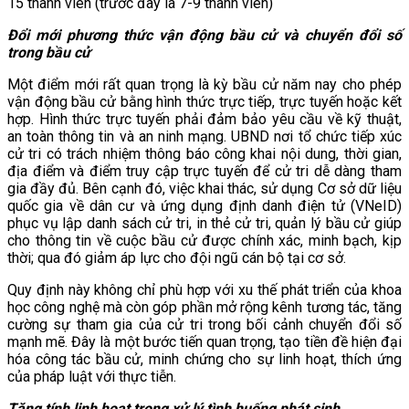
15 thành viên (trước đây là 7-9 thành viên)
Đổi mới phương thức vận động bầu cử và chuyển đổi số
trong bầu cử
Một điểm mới rất quan trọng là kỳ bầu cử năm nay cho phép
vận động bầu cử bằng hình thức trực tiếp, trực tuyến hoặc kết
hợp. Hình thức trực tuyến phải đảm bảo yêu cầu về kỹ thuật,
an toàn thông tin và an ninh mạng. UBND nơi tổ chức tiếp xúc
cử tri có trách nhiệm thông báo công khai nội dung, thời gian,
địa điểm và điểm truy cập trực tuyến để cử tri dễ dàng tham
gia đầy đủ. Bên cạnh đó, việc khai thác, sử dụng Cơ sở dữ liệu
quốc gia về dân cư và ứng dụng định danh điện tử (VNeID)
phục vụ lập danh sách cử tri, in thẻ cử tri, quản lý bầu cử giúp
cho thông tin về cuộc bầu cử được chính xác, minh bạch, kịp
thời; qua đó giảm áp lực cho đội ngũ cán bộ tại cơ sở.
Quy định này không chỉ phù hợp với xu thế phát triển của khoa
học công nghệ mà còn góp phần mở rộng kênh tương tác, tăng
cường sự tham gia của cử tri trong bối cảnh chuyển đổi số
mạnh mẽ. Đây là một bước tiến quan trọng, tạo tiền đề hiện đại
hóa công tác bầu cử, minh chứng cho sự linh hoạt, thích ứng
của pháp luật với thực tiễn.
Tăng tính linh hoạt trong xử lý tình huống phát sinh