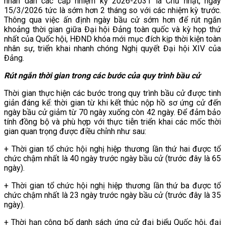
nhân dân các cấp nhiệm kỳ 2026-2031 là Chủ nhật, ngày
15/3/2026 tức là sớm hơn 2 tháng so với các nhiệm kỳ trước.
Thông qua việc ấn định ngày bầu cử sớm hơn để rút ngắn
khoảng thời gian giữa Đại hội Đảng toàn quốc và kỳ họp thứ
nhất của Quốc hội, HĐND khóa mới mục đích kịp thời kiện toàn
nhân sự, triển khai nhanh chóng Nghị quyết Đại hội XIV của
Đảng.
Rút ngắn thời gian trong các bước của quy trình bầu cử
Thời gian thực hiện các bước trong quy trình bầu cử được tinh
giản đáng kể: thời gian từ khi kết thúc nộp hồ sơ ứng cử đến
ngày bầu cử giảm từ 70 ngày xuống còn 42 ngày. Để đảm bảo
tính đồng bộ và phù hợp với thực tiễn triển khai các mốc thời
gian quan trọng được điều chỉnh như sau:
+ Thời gian tổ chức hội nghị hiệp thương lần thứ hai được tổ
chức chậm nhất là 40 ngày trước ngày bầu cử (trước đây là 65
ngày).
+ Thời gian tổ chức hội nghị hiệp thương lần thứ ba được tổ
chức chậm nhất là 23 ngày trước ngày bầu cử (trước đây là 35
ngày).
+ Thời hạn công bố danh sách ứng cử đại biểu Quốc hội, đại