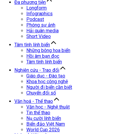
Đa phương tiện
Longform
Infographics
Podcast
Phóng sự ảnh
Hải quân media
Short Video
Tâm tình lính biển
Những bông hoa biển
Hồi âm bạn đọc
Tâm tình lính biển
Nghiên cứu - Trao đổi
Giáo dục - Đào tạo
Khoa học công nghệ
Người đi biển cần biết
Chuyển đổi số
Văn hoá - Thể thao
Văn học - Nghệ thuật
Tin thể thao
Nụ cười lính biển
Biển đảo Việt Nam
World Cup 2026