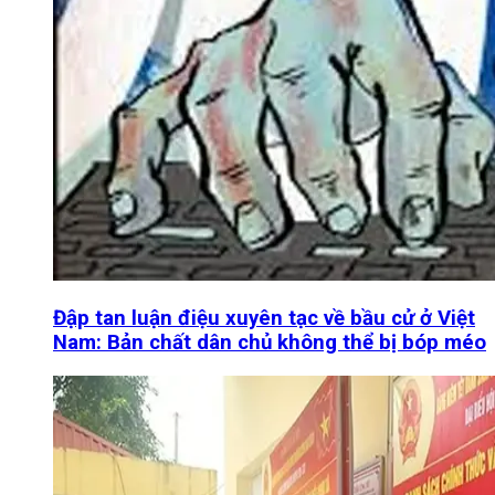
Đập tan luận điệu xuyên tạc về bầu cử ở Việt
Nam: Bản chất dân chủ không thể bị bóp méo