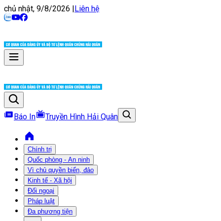
chủ nhật, 9/8/2026
|
Liên hệ
Báo In
Truyền Hình Hải Quân
Chính trị
Quốc phòng - An ninh
Vì chủ quyền biển, đảo
Kinh tế - Xã hội
Đối ngoại
Pháp luật
Đa phương tiện