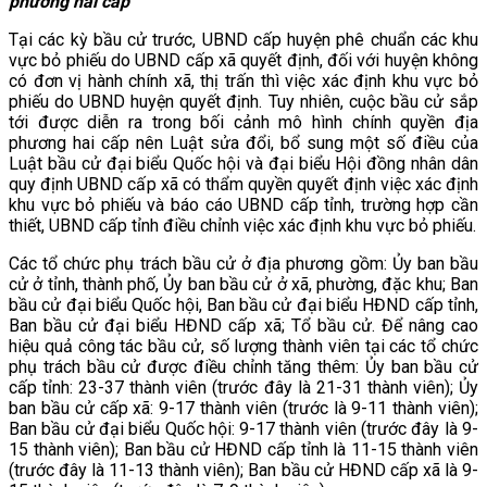
phương hai cấp
Tại các kỳ bầu cử trước, UBND cấp huyện phê chuẩn các khu
vực bỏ phiếu do UBND cấp xã quyết định, đối với huyện không
có đơn vị hành chính xã, thị trấn thì việc xác định khu vực bỏ
phiếu do UBND huyện quyết định. Tuy nhiên, cuộc bầu cử sắp
tới được diễn ra trong bối cảnh mô hình chính quyền địa
phương hai cấp nên Luật sửa đổi, bổ sung một số điều của
Luật bầu cử đại biểu Quốc hội và đại biểu Hội đồng nhân dân
quy định UBND cấp xã có thẩm quyền quyết định việc xác định
khu vực bỏ phiếu và báo cáo UBND cấp tỉnh, trường hợp cần
thiết, UBND cấp tỉnh điều chỉnh việc xác định khu vực bỏ phiếu.
Các tổ chức phụ trách bầu cử ở địa phương gồm: Ủy ban bầu
cử ở tỉnh, thành phố, Ủy ban bầu cử ở xã, phường, đặc khu; Ban
bầu cử đại biểu Quốc hội, Ban bầu cử đại biểu HĐND cấp tỉnh,
Ban bầu cử đại biểu HĐND cấp xã; Tổ bầu cử. Để nâng cao
hiệu quả công tác bầu cử, số lượng thành viên tại các tổ chức
phụ trách bầu cử được điều chỉnh tăng thêm: Ủy ban bầu cử
cấp tỉnh: 23-37 thành viên (trước đây là 21-31 thành viên); Ủy
ban bầu cử cấp xã: 9-17 thành viên (trước là 9-11 thành viên);
Ban bầu cử đại biểu Quốc hội: 9-17 thành viên (trước đây là 9-
15 thành viên); Ban bầu cử HĐND cấp tỉnh là 11-15 thành viên
(trước đây là 11-13 thành viên); Ban bầu cử HĐND cấp xã là 9-