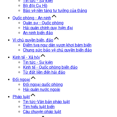
Tin tức - Sự kiện
Bộ đội Cụ Hồ
Bảo vệ nền tảng tư tưởng của Đảng
Quốc phòng - An ninh
Quân sự - Quốc phòng
Hải quân chính quy, hiện đại
An ninh biển đảo
Vì chủ quyền biển, đảo
Điểm tựa ngư dân vươn khơi bám biển
Chung sức bảo vệ chủ quyền biển đảo
Kinh tế - Xã hội
Tin tức - Sự kiện
Kinh tế - Quốc phòng biển đảo
Từ đất liền đến hải đảo
Đối ngoại
Đối ngoại quốc phòng
Hải quân nước ngoài
Pháp luật
Tin tức-Văn bản pháp luật
Tìm hiểu luật biển
Câu chuyện pháp luật