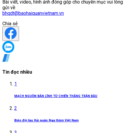
Bài viết, video, hình ảnh đóng góp cho chuyên mục vui lòng
gửi về
bhqdt@baohaiquanvietnam.vn
Chia sẻ
Tin đọc nhiều
1
MẠCH NGUỒN BẢN LĨNH TỪ CHIẾN THẮNG TRẬN ĐẦU
2
Biên đội tàu Hải quân Nga thăm Việt Nam
3