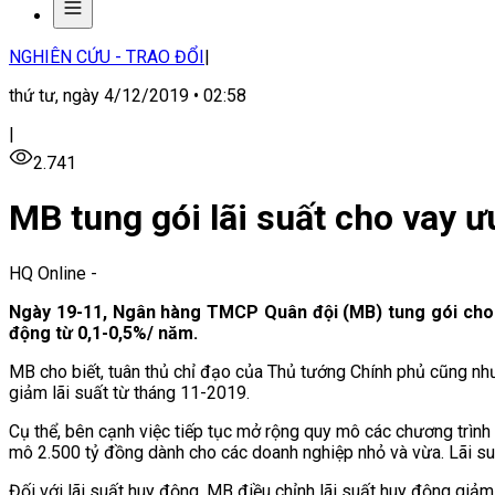
NGHIÊN CỨU - TRAO ĐỔI
|
thứ tư, ngày 4/12/2019 • 02:58
|
2.741
MB tung gói lãi suất cho vay 
HQ Online
-
Ngày 19-11, Ngân hàng TMCP Quân đội (MB) tung gói cho va
động từ 0,1-0,5%/ năm.
MB cho biết, tuân thủ chỉ đạo của Thủ tướng Chính phủ cũng như
giảm lãi suất từ tháng 11-2019.
Cụ thể, bên cạnh việc tiếp tục mở rộng quy mô các chương trình t
mô 2.500 tỷ đồng dành cho các doanh nghiệp nhỏ và vừa. Lãi s
Đối với lãi suất huy động, MB điều chỉnh lãi suất huy động giả