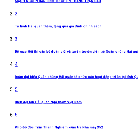
MẠCH NGUỒN BẢN LĨNH TỪ CHIẾN THẮNG TRẬN ĐẦU
2
Tư lệnh Hải quân thăm, tặng quà gia đình chính sách
3
Bế mạc Hội thi cán bộ đoàn giỏi và tuyên truyền viên trẻ Quân chủng Hải q
4
Đoàn đại biểu Quân chủng Hải quân tổ chức các hoạt động tri ân tại tỉnh Q
5
Biên đội tàu Hải quân Nga thăm Việt Nam
6
Phó Đô đốc Trần Thanh Nghiêm kiểm tra Nhà máy X52