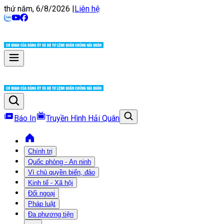
thứ năm, 6/8/2026
|
Liên hệ
Báo In
Truyền Hình Hải Quân
Chính trị
Quốc phòng - An ninh
Vì chủ quyền biển, đảo
Kinh tế - Xã hội
Đối ngoại
Pháp luật
Đa phương tiện