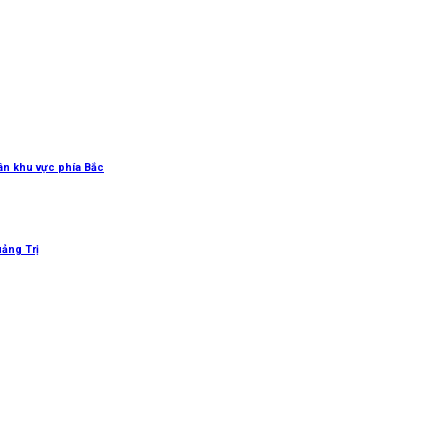
uân khu vực phía Bắc
uảng Trị