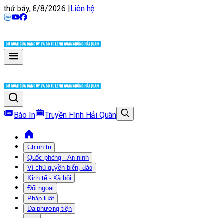
thứ bảy, 8/8/2026
|
Liên hệ
Báo In
Truyền Hình Hải Quân
Chính trị
Quốc phòng - An ninh
Vì chủ quyền biển, đảo
Kinh tế - Xã hội
Đối ngoại
Pháp luật
Đa phương tiện