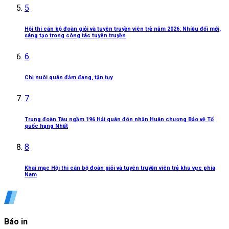
5
Hội thi cán bộ đoàn giỏi và tuyên truyền viên trẻ năm 2026: Nhiều đổi mới,
sáng tạo trong công tác tuyên truyền
6
Chị nuôi quân đảm đang, tận tụy
7
Trung đoàn Tàu ngầm 196 Hải quân đón nhận Huân chương Bảo vệ Tổ
quốc hạng Nhất
8
Khai mạc Hội thi cán bộ đoàn giỏi và tuyên truyền viên trẻ khu vực phía
Nam
Báo in