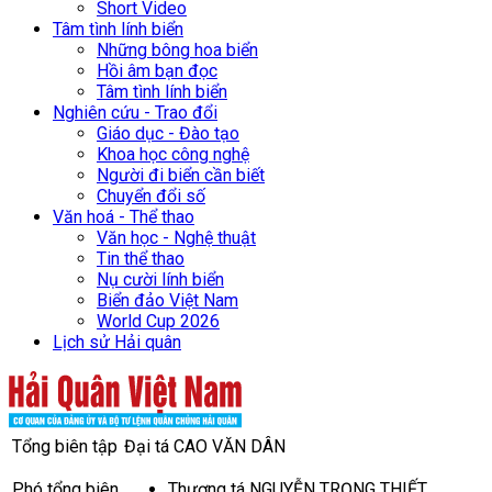
Short Video
Tâm tình lính biển
Những bông hoa biển
Hồi âm bạn đọc
Tâm tình lính biển
Nghiên cứu - Trao đổi
Giáo dục - Đào tạo
Khoa học công nghệ
Người đi biển cần biết
Chuyển đổi số
Văn hoá - Thể thao
Văn học - Nghệ thuật
Tin thể thao
Nụ cười lính biển
Biển đảo Việt Nam
World Cup 2026
Lịch sử Hải quân
Tổng biên tập
Đại tá CAO VĂN DÂN
Phó tổng biên
Thượng tá NGUYỄN TRỌNG THIẾT