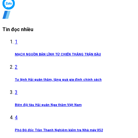
Tin đọc nhiều
1
MẠCH NGUỒN BẢN LĨNH TỪ CHIẾN THẮNG TRẬN ĐẦU
2
Tư lệnh Hải quân thăm, tặng quà gia đình chính sách
3
Biên đội tàu Hải quân Nga thăm Việt Nam
4
Phó Đô đốc Trần Thanh Nghiêm kiểm tra Nhà máy X52