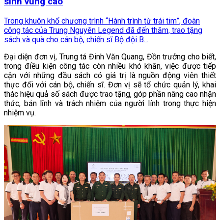
sinh vùng cao
Trong khuôn khổ chương trình “Hành trình từ trái tim”, đoàn
công tác của Trung Nguyên Legend đã đến thăm, trao tặng
sách và quà cho cán bộ, chiến sĩ Bộ đội B...
Đại diện đơn vị, Trung tá Đinh Văn Quang, Đồn trưởng cho biết,
trong điều kiện công tác còn nhiều khó khăn, việc được tiếp
cận với những đầu sách có giá trị là nguồn động viên thiết
thực đối với cán bộ, chiến sĩ. Đơn vị sẽ tổ chức quản lý, khai
thác hiệu quả số sách được trao tặng, góp phần nâng cao nhận
thức, bản lĩnh và trách nhiệm của người lính trong thực hiện
nhiệm vụ.