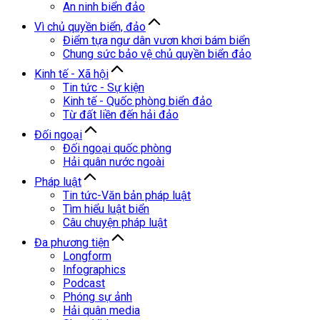
An ninh biển đảo
Vì chủ quyền biển, đảo
Điểm tựa ngư dân vươn khơi bám biển
Chung sức bảo vệ chủ quyền biển đảo
Kinh tế - Xã hội
Tin tức - Sự kiện
Kinh tế - Quốc phòng biển đảo
Từ đất liền đến hải đảo
Đối ngoại
Đối ngoại quốc phòng
Hải quân nước ngoài
Pháp luật
Tin tức-Văn bản pháp luật
Tìm hiểu luật biển
Câu chuyện pháp luật
Đa phương tiện
Longform
Infographics
Podcast
Phóng sự ảnh
Hải quân media