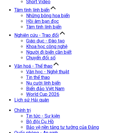
Short Video
Tâm tình lính biển
Những bông hoa biển
Hồi âm bạn đọc
Tâm tình lính biển
Nghiên cứu - Trao đổi
Giáo dục - Đào tạo
Khoa học công nghệ
Người đi biển cần biết
Chuyển đổi số
Văn hoá - Thể thao
Văn học - Nghệ thuật
Tin thể thao
Nụ cười lính biển
Biển đảo Việt Nam
World Cup 2026
Lịch sử Hải quân
Chính trị
Tin tức - Sự kiện
Bộ đội Cụ Hồ
Bảo vệ nền tảng tư tưởng của Đảng
Quốc phòng - An ninh