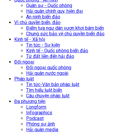
Quân sự - Quốc phòng
Hải quân chính quy, hiện đại
An ninh biển đảo
Vì chủ quyền biển, đảo
Điểm tựa ngư dân vươn khơi bám biển
Chung sức bảo vệ chủ quyền biển đảo
Kinh tế - Xã hội
Tin tức - Sự kiện
Kinh tế - Quốc phòng biển đảo
Từ đất liền đến hải đảo
Đối ngoại
Đối ngoại quốc phòng
Hải quân nước ngoài
Pháp luật
Tin tức-Văn bản pháp luật
Tìm hiểu luật biển
Câu chuyện pháp luật
Đa phương tiện
Longform
Infographics
Podcast
Phóng sự ảnh
Hải quân media