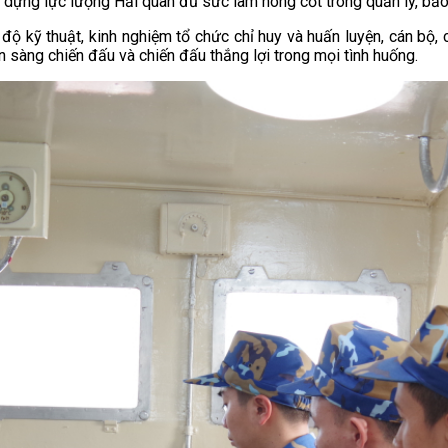
xây dựng lực lượng Hải quân đủ sức làm nòng cốt trong quản lý, bả
độ kỹ thuật, kinh nghiệm tổ chức chỉ huy và huấn luyện, cán bộ, c
n sàng chiến đấu và chiến đấu thắng lợi trong mọi tình huống.