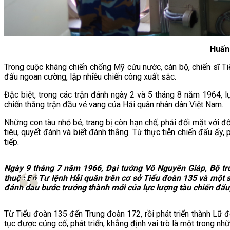
Huấn 
Trong cuộc kháng chiến chống Mỹ cứu nước, cán bộ, chiến sĩ T
đấu ngoan cường, lập nhiều chiến công xuất sắc.
Đặc biệt, trong các trận đánh ngày 2 và 5 tháng 8 năm 1964, l
chiến thắng trận đầu vẻ vang của Hải quân nhân dân Việt Nam.
Những con tàu nhỏ bé, trang bị còn hạn chế, phải đối mặt với đ
tiêu, quyết đánh và biết đánh thắng. Từ thực tiễn chiến đấu ấy,
tiếp.
Ngày 9 tháng 7 năm 1966, Đại tướng Võ Nguyên Giáp, Bộ tr
thuộc Bộ Tư lệnh Hải quân trên cơ sở Tiểu đoàn 135 và một s
đánh dấu bước trưởng thành mới của lực lượng tàu chiến đấ
Từ Tiểu đoàn 135 đến Trung đoàn 172, rồi phát triển thành Lữ 
tục được củng cố, phát triển, khẳng định vai trò là một trong n