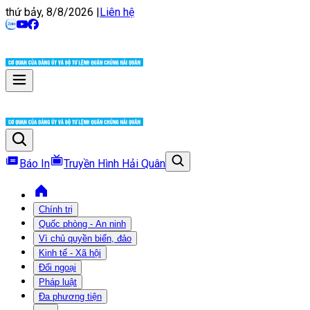
thứ bảy, 8/8/2026
|
Liên hệ
Báo In
Truyền Hình Hải Quân
Chính trị
Quốc phòng - An ninh
Vì chủ quyền biển, đảo
Kinh tế - Xã hội
Đối ngoại
Pháp luật
Đa phương tiện