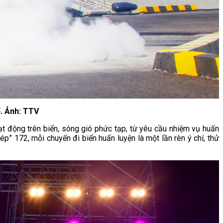
ổ. Ảnh: TTV
t động trên biển, sóng gió phức tạp, từ yêu cầu nhiệm vụ huấn
ép” 172, mỗi chuyến đi biển huấn luyện là một lần rèn ý chí, thử