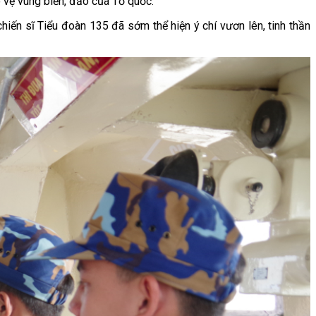
o vệ vùng biển, đảo của Tổ quốc.
hiến sĩ Tiểu đoàn 135 đã sớm thể hiện ý chí vươn lên, tinh thần