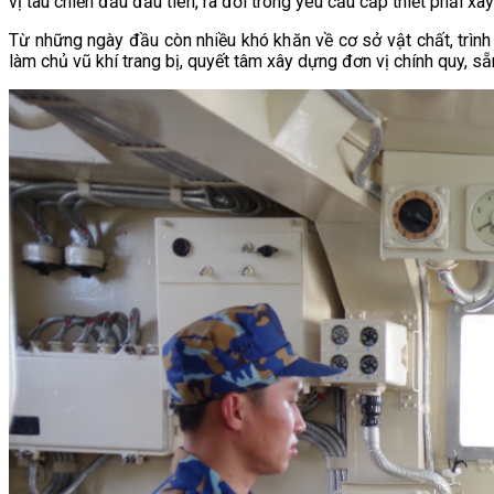
vị tàu chiến đấu đầu tiên, ra đời trong yêu cầu cấp thiết phải 
Từ những ngày đầu còn nhiều khó khăn về cơ sở vật chất, trình 
làm chủ vũ khí trang bị, quyết tâm xây dựng đơn vị chính quy, sẵ