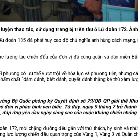
luyện thao tác, sử dụng trang bị trên tàu ở Lữ đoàn 172. Ản
iểu đoàn 135 đã phát huy cao độ chủ nghĩa anh hùng cách mạng, m
ực lượng tàu chiến đấu của đơn vị đã cùng quân và dân miền Bắc
ối phương có ưu thế vượt trội về hỏa lực và phương tiện, nhưng cá
 phẩm chất “dám đánh, biết đánh, quyết đánh thắng kẻ thù xâm lượ
ưởng Bộ Quốc phòng ký Quyết định số 79/QĐ-QP giải thể Khu 
ố đơn vị pháo binh ven biển. Từ đây, ngày 9 tháng 7 trở thành
u, đáp ứng yêu cầu ngày càng cao của cuộc kháng chiến chống
đoàn 172, mỗi chặng đường đều gắn với thử thách, hy sinh và nh
hững lực lượng chiến đấu quan trọng của Vùng 1, Vùng 3 và Quân c