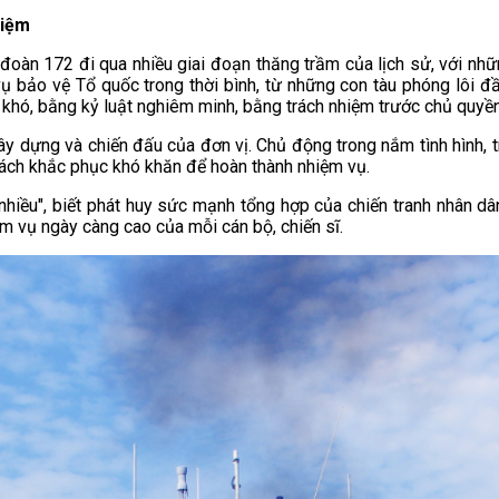
hiệm
oàn 172 đi qua nhiều giai đoạn thăng trầm của lịch sử, với nhữn
 vụ bảo vệ Tổ quốc trong thời bình, từ những con tàu phóng lôi đ
 khó, bằng kỷ luật nghiêm minh, bằng trách nhiệm trước chủ quyền
ây dựng và chiến đấu của đơn vị. Chủ động trong nắm tình hình, tr
 cách khắc phục khó khăn để hoàn thành nhiệm vụ.
ch nhiều", biết phát huy sức mạnh tổng hợp của chiến tranh nhân dâ
m vụ ngày càng cao của mỗi cán bộ, chiến sĩ.