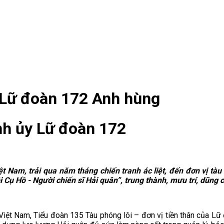
 Lữ đoàn 172 Anh hùng
nh ủy Lữ đoàn 172
ệt Nam, trải qua năm tháng chiến tranh ác liệt, đến đơn vị t
i Cụ Hồ - Người chiến sĩ Hải quân”, trung thành, mưu trí, dũn
iệt Nam, Tiểu đoàn 135 Tàu phóng lôi – đơn vị tiền thân của Lữ đ