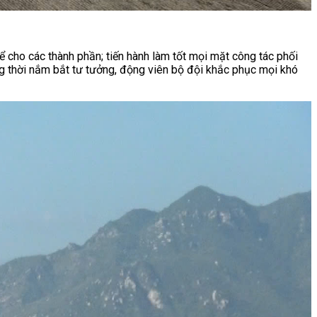
ể cho các thành phần; tiến hành làm tốt mọi mặt công tác phối
ng thời nắm bắt tư tưởng, động viên bộ đội khắc phục mọi khó