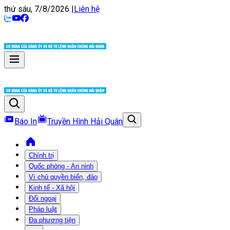
thứ sáu, 7/8/2026
|
Liên hệ
Báo In
Truyền Hình Hải Quân
Chính trị
Quốc phòng - An ninh
Vì chủ quyền biển, đảo
Kinh tế - Xã hội
Đối ngoại
Pháp luật
Đa phương tiện