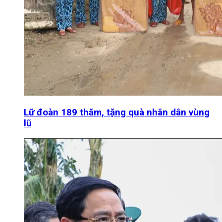
Lữ đoàn 189 thăm, tặng quà nhân dân vùng
lũ