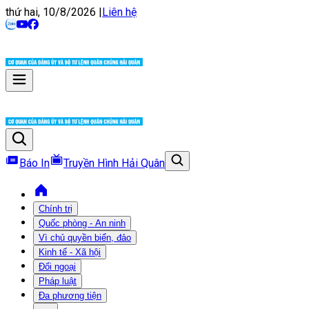
thứ hai, 10/8/2026
|
Liên hệ
Báo In
Truyền Hình Hải Quân
Chính trị
Quốc phòng - An ninh
Vì chủ quyền biển, đảo
Kinh tế - Xã hội
Đối ngoại
Pháp luật
Đa phương tiện