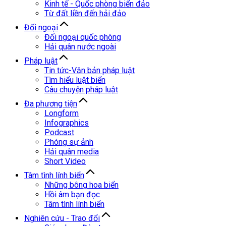
Kinh tế - Quốc phòng biển đảo
Từ đất liền đến hải đảo
Đối ngoại
Đối ngoại quốc phòng
Hải quân nước ngoài
Pháp luật
Tin tức-Văn bản pháp luật
Tìm hiểu luật biển
Câu chuyện pháp luật
Đa phương tiện
Longform
Infographics
Podcast
Phóng sự ảnh
Hải quân media
Short Video
Tâm tình lính biển
Những bông hoa biển
Hồi âm bạn đọc
Tâm tình lính biển
Nghiên cứu - Trao đổi