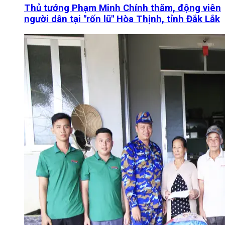
Thủ tướng Phạm Minh Chính thăm, động viên
người dân tại "rốn lũ" Hòa Thịnh, tỉnh Đắk Lắk