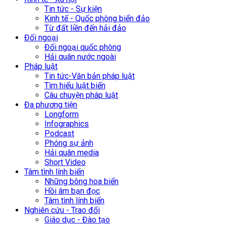
Tin tức - Sự kiện
Kinh tế - Quốc phòng biển đảo
Từ đất liền đến hải đảo
Đối ngoại
Đối ngoại quốc phòng
Hải quân nước ngoài
Pháp luật
Tin tức-Văn bản pháp luật
Tìm hiểu luật biển
Câu chuyện pháp luật
Đa phương tiện
Longform
Infographics
Podcast
Phóng sự ảnh
Hải quân media
Short Video
Tâm tình lính biển
Những bông hoa biển
Hồi âm bạn đọc
Tâm tình lính biển
Nghiên cứu - Trao đổi
Giáo dục - Đào tạo