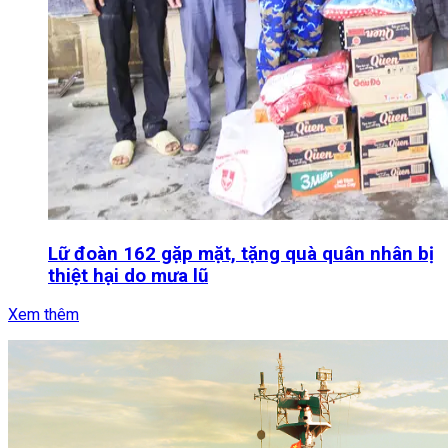
Lữ đoàn 162 gặp mặt, tặng quà quân nhân bị
thiệt hại do mưa lũ
Xem thêm