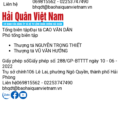
069815562 - 02253747490
Liên hệ
bhqdt@baohaiquanvietnam.vn
Tổng biên tập
Đại tá CAO VĂN DÂN
Phó tổng biên tập
Thượng tá NGUYỄN TRỌNG THIẾT
Thượng tá VŨ VĂN HƯỞNG
Giấy phép số
Giấy phép số: 288/GP-BTTTT ngày 10 - 06 -
2022
Trụ sở chính
106 Lê Lai, phường Ngô Quyền, thành phố Hải
Phòng
Liên hệ
069815562 - 02253747490
bhqdt@baohaiquanvietnam.vn