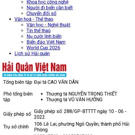
Khoa học công nghệ
Người đi biển cần biết
Chuyển đổi số
Văn hoá - Thể thao
Văn học - Nghệ thuật
Tin thể thao
Nụ cười lính biển
Biển đảo Việt Nam
World Cup 2026
Lịch sử Hải quân
Tổng biên tập
Đại tá CAO VĂN DÂN
Phó tổng biên
Thượng tá NGUYỄN TRỌNG THIẾT
tập
Thượng tá VŨ VĂN HƯỞNG
Giấy phép số: 288/GP-BTTTT ngày 10 - 06 -
Giấy phép số
2022
106 Lê Lai, phường Ngô Quyền, thành phố Hải
Trụ sở chính
Phòng