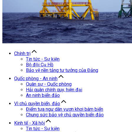
Chính trị
Tin tức - Sự kiện
Bộ đội Cụ Hồ
Bảo vệ nền tảng tư tưởng của Đảng
Quốc phòng - An ninh
Quân sự - Quốc phòng
Hải quân chính quy, hiện đại
An ninh biển đảo
Vì chủ quyền biển, đảo
Điểm tựa ngư dân vươn khơi bám biển
Chung sức bảo vệ chủ quyền biển đảo
Kinh tế - Xã hội
Tin tức - Sự kiện