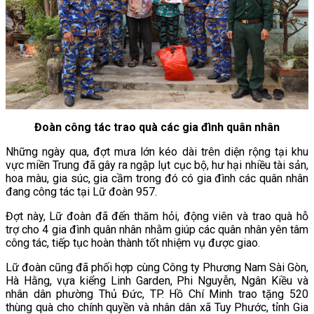
Đoàn công tác trao quà các gia đình quân nhân
Những ngày qua, đợt mưa lớn kéo dài trên diện rộng tại khu
vực miền Trung đã gây ra ngập lụt cục bộ, hư hại nhiều tài sản,
hoa màu, gia súc, gia cầm trong đó có gia đình các quân nhân
đang công tác tại Lữ đoàn 957.
Đợt này, Lữ đoàn đã đến thăm hỏi, động viên và trao quà hỗ
trợ cho 4 gia đình quân nhân nhằm giúp các quân nhân yên tâm
công tác, tiếp tục hoàn thành tốt nhiệm vụ được giao.
Lữ đoàn cũng đã phối hợp cùng Công ty Phương Nam Sài Gòn,
Hà Hằng, vựa kiểng Linh Garden, Phi Nguyễn, Ngân Kiều và
nhân dân phường Thủ Đức, TP. Hồ Chí Minh trao tặng 520
thùng quà cho chính quyền và nhân dân xã Tuy Phước, tỉnh Gia