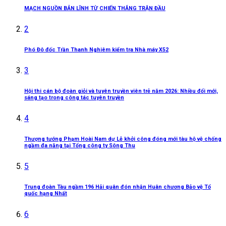
MẠCH NGUỒN BẢN LĨNH TỪ CHIẾN THẮNG TRẬN ĐẦU
2
Phó Đô đốc Trần Thanh Nghiêm kiểm tra Nhà máy X52
3
Hội thi cán bộ đoàn giỏi và tuyên truyền viên trẻ năm 2026: Nhiều đổi mới,
sáng tạo trong công tác tuyên truyền
4
Thượng tướng Phạm Hoài Nam dự Lễ khởi công đóng mới tàu hộ vệ chống
ngầm đa năng tại Tổng công ty Sông Thu
5
Trung đoàn Tàu ngầm 196 Hải quân đón nhận Huân chương Bảo vệ Tổ
quốc hạng Nhất
6