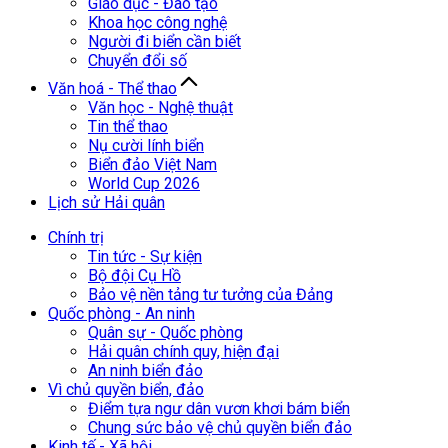
Giáo dục - Đào tạo
Khoa học công nghệ
Người đi biển cần biết
Chuyển đổi số
Văn hoá - Thể thao
Văn học - Nghệ thuật
Tin thể thao
Nụ cười lính biển
Biển đảo Việt Nam
World Cup 2026
Lịch sử Hải quân
Chính trị
Tin tức - Sự kiện
Bộ đội Cụ Hồ
Bảo vệ nền tảng tư tưởng của Đảng
Quốc phòng - An ninh
Quân sự - Quốc phòng
Hải quân chính quy, hiện đại
An ninh biển đảo
Vì chủ quyền biển, đảo
Điểm tựa ngư dân vươn khơi bám biển
Chung sức bảo vệ chủ quyền biển đảo
Kinh tế - Xã hội