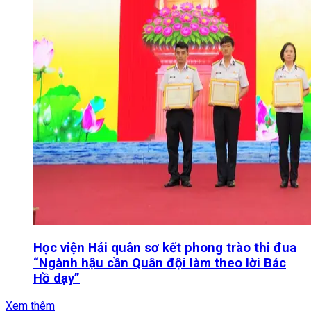
Học viện Hải quân sơ kết phong trào thi đua
“Ngành hậu cần Quân đội làm theo lời Bác
Hồ dạy”
Xem thêm