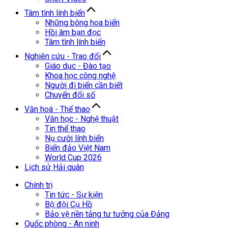
Tâm tình lính biển
Những bông hoa biển
Hồi âm bạn đọc
Tâm tình lính biển
Nghiên cứu - Trao đổi
Giáo dục - Đào tạo
Khoa học công nghệ
Người đi biển cần biết
Chuyển đổi số
Văn hoá - Thể thao
Văn học - Nghệ thuật
Tin thể thao
Nụ cười lính biển
Biển đảo Việt Nam
World Cup 2026
Lịch sử Hải quân
Chính trị
Tin tức - Sự kiện
Bộ đội Cụ Hồ
Bảo vệ nền tảng tư tưởng của Đảng
Quốc phòng - An ninh