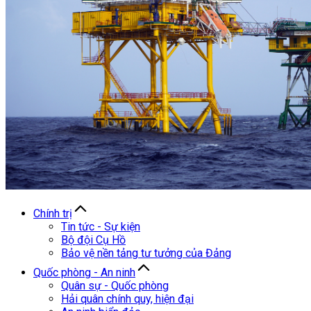
Chính trị
Tin tức - Sự kiện
Bộ đội Cụ Hồ
Bảo vệ nền tảng tư tưởng của Đảng
Quốc phòng - An ninh
Quân sự - Quốc phòng
Hải quân chính quy, hiện đại