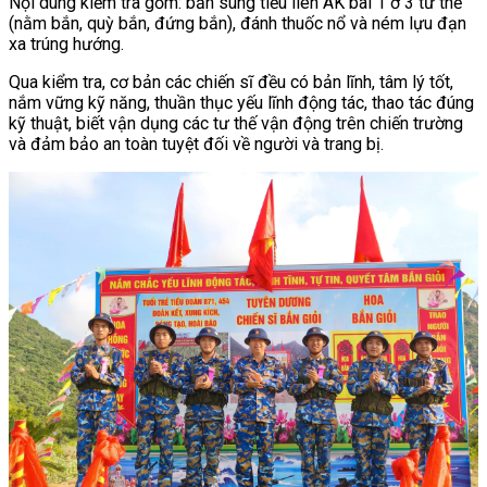
Nội dung kiểm tra gồm: bắn súng tiểu liên AK bài 1 ở 3 tư thế
(nằm bắn, quỳ bắn, đứng bắn), đánh thuốc nổ và ném lựu đạn
xa trúng hướng.
Qua kiểm tra, cơ bản các chiến sĩ đều có bản lĩnh, tâm lý tốt,
nắm vững kỹ năng, thuần thục yếu lĩnh động tác, thao tác đúng
kỹ thuật, biết vận dụng các tư thế vận động trên chiến trường
và đảm bảo an toàn tuyệt đối về người và trang bị.