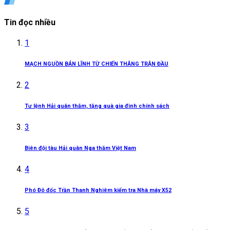
Tin đọc nhiều
1
MẠCH NGUỒN BẢN LĨNH TỪ CHIẾN THẮNG TRẬN ĐẦU
2
Tư lệnh Hải quân thăm, tặng quà gia đình chính sách
3
Biên đội tàu Hải quân Nga thăm Việt Nam
4
Phó Đô đốc Trần Thanh Nghiêm kiểm tra Nhà máy X52
5