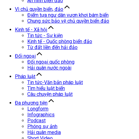
An ninh biển đảo
Vì chủ quyền biển, đảo
Điểm tựa ngư dân vươn khơi bám biển
Chung sức bảo vệ chủ quyền biển đảo
Kinh tế - Xã hội
Tin tức - Sự kiện
Kinh tế - Quốc phòng biển đảo
Từ đất liền đến hải đảo
Đối ngoại
Đối ngoại quốc phòng
Hải quân nước ngoài
Pháp luật
Tin tức-Văn bản pháp luật
Tìm hiểu luật biển
Câu chuyện pháp luật
Đa phương tiện
Longform
Infographics
Podcast
Phóng sự ảnh
Hải quân media
Short Video