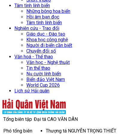
Tâm tình lính biển
Những bông hoa biển
Hồi âm bạn đọc
Tâm tình lính biển
Nghiên cứu - Trao đổi
Giáo dục - Đào tạo
Khoa học công nghệ
Người đi biển cần biết
Chuyển đổi số
Văn hoá - Thể thao
Văn học - Nghệ thuật
Tin thể thao
Nụ cười lính biển
Biển đảo Việt Nam
World Cup 2026
Lịch sử Hải quân
Tổng biên tập
Đại tá CAO VĂN DÂN
Phó tổng biên
Thượng tá NGUYỄN TRỌNG THIẾT