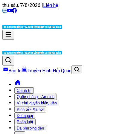
thứ sáu, 7/8/2026
|
Liên hệ
Báo In
Truyền Hình Hải Quân
Chính trị
Quốc phòng - An ninh
Vì chủ quyền biển, đảo
Kinh tế - Xã hội
Đối ngoại
Pháp luật
Đa phương tiện