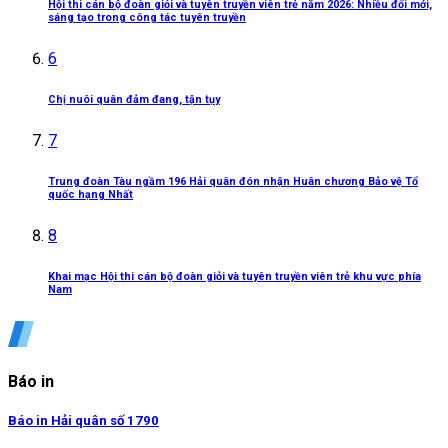
Hội thi cán bộ đoàn giỏi và tuyên truyền viên trẻ năm 2026: Nhiều đổi mới,
sáng tạo trong công tác tuyên truyền
6
Chị nuôi quân đảm đang, tận tụy
7
Trung đoàn Tàu ngầm 196 Hải quân đón nhận Huân chương Bảo vệ Tổ
quốc hạng Nhất
8
Khai mạc Hội thi cán bộ đoàn giỏi và tuyên truyền viên trẻ khu vực phía
Nam
Báo in
Báo in Hải quân số 1790