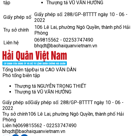
tập
Thượng tá VŨ VĂN HƯỞNG
Giấy phép số: 288/GP-BTTTT ngày 10 - 06 -
Giấy phép số
2022
106 Lê Lai, phường Ngô Quyền, thành phố Hải
Trụ sở chính
Phòng
069815562 - 02253747490
Liên hệ
bhqdt@baohaiquanvietnam.vn
Tổng biên tập
Đại tá CAO VĂN DÂN
Phó tổng biên tập
Thượng tá NGUYỄN TRỌNG THIẾT
Thượng tá VŨ VĂN HƯỞNG
Giấy phép số
Giấy phép số: 288/GP-BTTTT ngày 10 - 06 -
2022
Trụ sở chính
106 Lê Lai, phường Ngô Quyền, thành phố Hải
Phòng
Liên hệ
069815562 - 02253747490
bhqdt@baohaiquanvietnam.vn