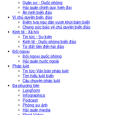
Quân sự - Quốc phòng
Hải quân chính quy, hiện đại
An ninh biển đảo
Vì chủ quyền biển, đảo
Điểm tựa ngư dân vươn khơi bám biển
Chung sức bảo vệ chủ quyền biển đảo
Kinh tế - Xã hội
Tin tức - Sự kiện
Kinh tế - Quốc phòng biển đảo
Từ đất liền đến hải đảo
Đối ngoại
Đối ngoại quốc phòng
Hải quân nước ngoài
Pháp luật
Tin tức-Văn bản pháp luật
Tìm hiểu luật biển
Câu chuyện pháp luật
Đa phương tiện
Longform
Infographics
Podcast
Phóng sự ảnh
Hải quân media
Short Video