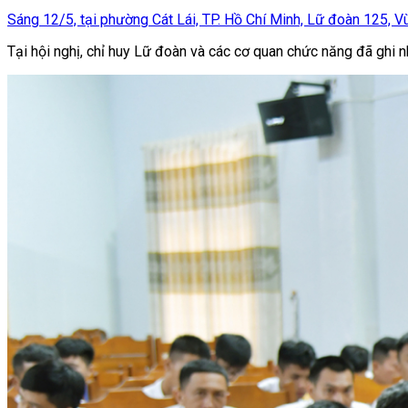
Sáng 12/5, tại phường Cát Lái, TP. Hồ Chí Minh, Lữ đoàn 125, Vùn
Tại hội nghị, chỉ huy Lữ đoàn và các cơ quan chức năng đã ghi nhậ