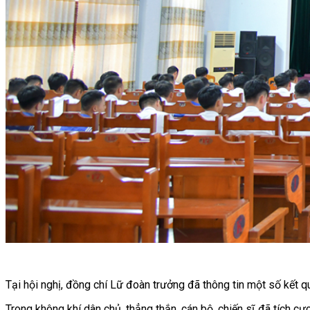
Tại hội nghị, đồng chí Lữ đoàn trưởng đã thông tin một số kết q
Trong không khí dân chủ, thẳng thắn, cán bộ, chiến sĩ đã tích cự