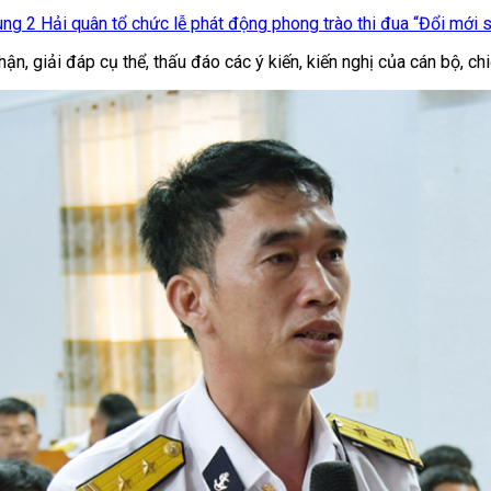
g 2 Hải quân tổ chức lễ phát động phong trào thi đua “Đổi mới sán
n, giải đáp cụ thể, thấu đáo các ý kiến, kiến nghị của cán bộ, chi