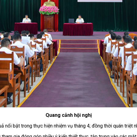
Quang cảnh hội nghị
uả nổi bật trong thực hiện nhiệm vụ tháng 4; đồng thời quán triệ
c tham gia đóng góp nhiều ý kiến thiết thực, tập trung vào các mặt 