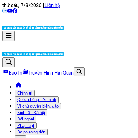
thứ sáu, 7/8/2026
|
Liên hệ
Báo In
Truyền Hình Hải Quân
Chính trị
Quốc phòng - An ninh
Vì chủ quyền biển, đảo
Kinh tế - Xã hội
Đối ngoại
Pháp luật
Đa phương tiện