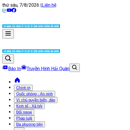
thứ sáu, 7/8/2026
|
Liên hệ
Báo In
Truyền Hình Hải Quân
Chính trị
Quốc phòng - An ninh
Vì chủ quyền biển, đảo
Kinh tế - Xã hội
Đối ngoại
Pháp luật
Đa phương tiện