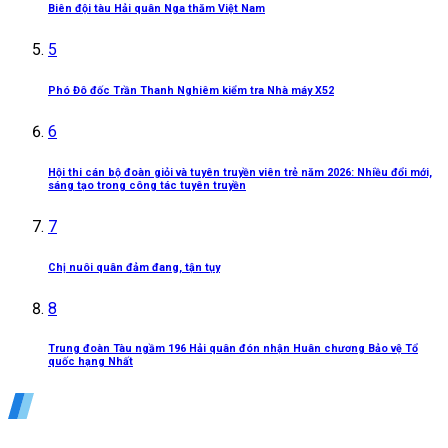
Biên đội tàu Hải quân Nga thăm Việt Nam
5
Phó Đô đốc Trần Thanh Nghiêm kiểm tra Nhà máy X52
6
Hội thi cán bộ đoàn giỏi và tuyên truyền viên trẻ năm 2026: Nhiều đổi mới,
sáng tạo trong công tác tuyên truyền
7
Chị nuôi quân đảm đang, tận tụy
8
Trung đoàn Tàu ngầm 196 Hải quân đón nhận Huân chương Bảo vệ Tổ
quốc hạng Nhất