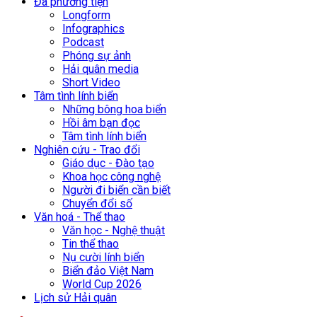
Đa phương tiện
Longform
Infographics
Podcast
Phóng sự ảnh
Hải quân media
Short Video
Tâm tình lính biển
Những bông hoa biển
Hồi âm bạn đọc
Tâm tình lính biển
Nghiên cứu - Trao đổi
Giáo dục - Đào tạo
Khoa học công nghệ
Người đi biển cần biết
Chuyển đổi số
Văn hoá - Thể thao
Văn học - Nghệ thuật
Tin thể thao
Nụ cười lính biển
Biển đảo Việt Nam
World Cup 2026
Lịch sử Hải quân