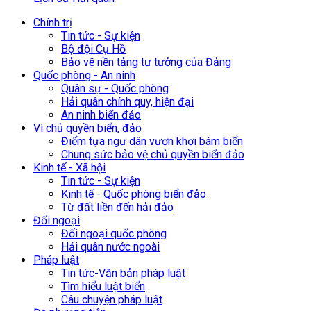
Chính trị
Tin tức - Sự kiện
Bộ đội Cụ Hồ
Bảo vệ nền tảng tư tưởng của Đảng
Quốc phòng - An ninh
Quân sự - Quốc phòng
Hải quân chính quy, hiện đại
An ninh biển đảo
Vì chủ quyền biển, đảo
Điểm tựa ngư dân vươn khơi bám biển
Chung sức bảo vệ chủ quyền biển đảo
Kinh tế - Xã hội
Tin tức - Sự kiện
Kinh tế - Quốc phòng biển đảo
Từ đất liền đến hải đảo
Đối ngoại
Đối ngoại quốc phòng
Hải quân nước ngoài
Pháp luật
Tin tức-Văn bản pháp luật
Tìm hiểu luật biển
Câu chuyện pháp luật