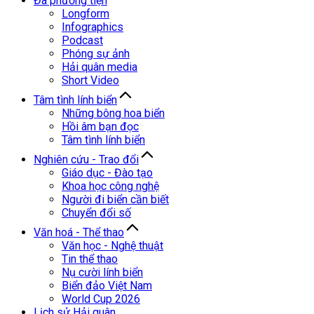
Đa phương tiện
Longform
Infographics
Podcast
Phóng sự ảnh
Hải quân media
Short Video
Tâm tình lính biển
Những bông hoa biển
Hồi âm bạn đọc
Tâm tình lính biển
Nghiên cứu - Trao đổi
Giáo dục - Đào tạo
Khoa học công nghệ
Người đi biển cần biết
Chuyển đổi số
Văn hoá - Thể thao
Văn học - Nghệ thuật
Tin thể thao
Nụ cười lính biển
Biển đảo Việt Nam
World Cup 2026
Lịch sử Hải quân