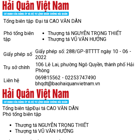
Tổng biên tập
Đại tá CAO VĂN DÂN
Phó tổng biên
Thượng tá NGUYỄN TRỌNG THIẾT
tập
Thượng tá VŨ VĂN HƯỞNG
Giấy phép số: 288/GP-BTTTT ngày 10 - 06 -
Giấy phép số
2022
106 Lê Lai, phường Ngô Quyền, thành phố Hải
Trụ sở chính
Phòng
069815562 - 02253747490
Liên hệ
bhqdt@baohaiquanvietnam.vn
Tổng biên tập
Đại tá CAO VĂN DÂN
Phó tổng biên tập
Thượng tá NGUYỄN TRỌNG THIẾT
Thượng tá VŨ VĂN HƯỞNG