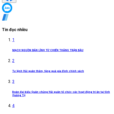
Tin đọc nhiều
1
MẠCH NGUỒN BẢN LĨNH TỪ CHIẾN THẮNG TRẬN ĐẦU
2
Tư lệnh Hải quân thăm, tặng quà gia đình chính sách
3
Đoàn đại biểu Quân chủng Hải quân tổ chức các hoạt động tri ân tại tỉnh
Quảng Trị
4