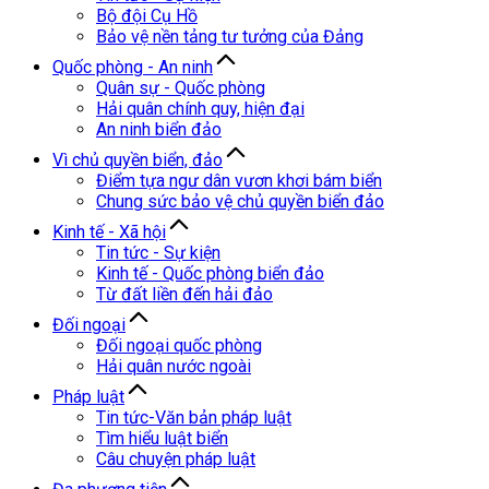
Bộ đội Cụ Hồ
Bảo vệ nền tảng tư tưởng của Đảng
Quốc phòng - An ninh
Quân sự - Quốc phòng
Hải quân chính quy, hiện đại
An ninh biển đảo
Vì chủ quyền biển, đảo
Điểm tựa ngư dân vươn khơi bám biển
Chung sức bảo vệ chủ quyền biển đảo
Kinh tế - Xã hội
Tin tức - Sự kiện
Kinh tế - Quốc phòng biển đảo
Từ đất liền đến hải đảo
Đối ngoại
Đối ngoại quốc phòng
Hải quân nước ngoài
Pháp luật
Tin tức-Văn bản pháp luật
Tìm hiểu luật biển
Câu chuyện pháp luật