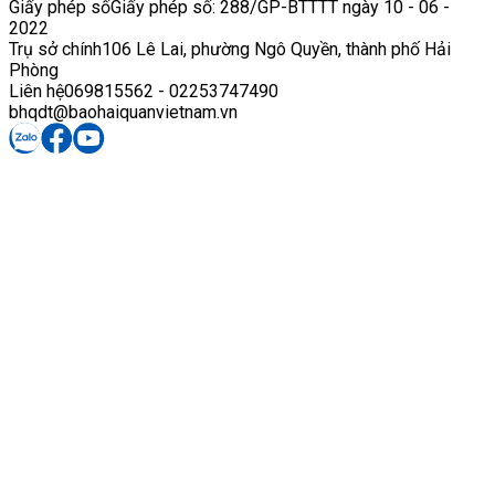
Giấy phép số
Giấy phép số: 288/GP-BTTTT ngày 10 - 06 -
2022
Trụ sở chính
106 Lê Lai, phường Ngô Quyền, thành phố Hải
Phòng
Liên hệ
069815562 - 02253747490
bhqdt@baohaiquanvietnam.vn