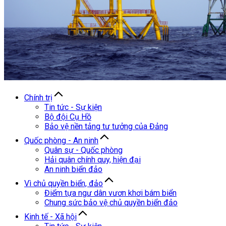
Chính trị
Tin tức - Sự kiện
Bộ đội Cụ Hồ
Bảo vệ nền tảng tư tưởng của Đảng
Quốc phòng - An ninh
Quân sự - Quốc phòng
Hải quân chính quy, hiện đại
An ninh biển đảo
Vì chủ quyền biển, đảo
Điểm tựa ngư dân vươn khơi bám biển
Chung sức bảo vệ chủ quyền biển đảo
Kinh tế - Xã hội