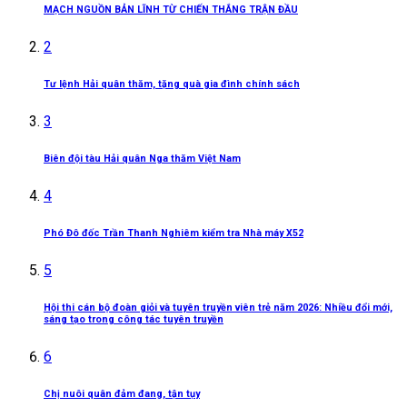
MẠCH NGUỒN BẢN LĨNH TỪ CHIẾN THẮNG TRẬN ĐẦU
2
Tư lệnh Hải quân thăm, tặng quà gia đình chính sách
3
Biên đội tàu Hải quân Nga thăm Việt Nam
4
Phó Đô đốc Trần Thanh Nghiêm kiểm tra Nhà máy X52
5
Hội thi cán bộ đoàn giỏi và tuyên truyền viên trẻ năm 2026: Nhiều đổi mới,
sáng tạo trong công tác tuyên truyền
6
Chị nuôi quân đảm đang, tận tụy