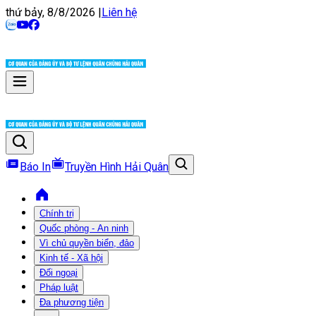
thứ bảy, 8/8/2026
|
Liên hệ
Báo In
Truyền Hình Hải Quân
Chính trị
Quốc phòng - An ninh
Vì chủ quyền biển, đảo
Kinh tế - Xã hội
Đối ngoại
Pháp luật
Đa phương tiện