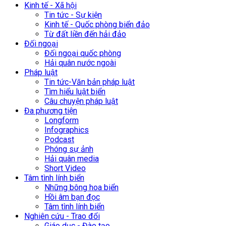
Kinh tế - Xã hội
Tin tức - Sự kiện
Kinh tế - Quốc phòng biển đảo
Từ đất liền đến hải đảo
Đối ngoại
Đối ngoại quốc phòng
Hải quân nước ngoài
Pháp luật
Tin tức-Văn bản pháp luật
Tìm hiểu luật biển
Câu chuyện pháp luật
Đa phương tiện
Longform
Infographics
Podcast
Phóng sự ảnh
Hải quân media
Short Video
Tâm tình lính biển
Những bông hoa biển
Hồi âm bạn đọc
Tâm tình lính biển
Nghiên cứu - Trao đổi
Giáo dục - Đào tạo