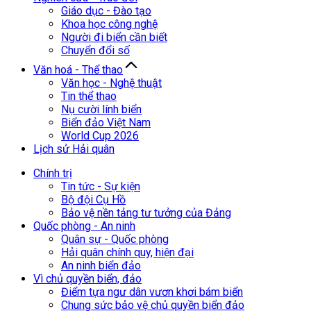
Giáo dục - Đào tạo
Khoa học công nghệ
Người đi biển cần biết
Chuyển đổi số
Văn hoá - Thể thao
Văn học - Nghệ thuật
Tin thể thao
Nụ cười lính biển
Biển đảo Việt Nam
World Cup 2026
Lịch sử Hải quân
Chính trị
Tin tức - Sự kiện
Bộ đội Cụ Hồ
Bảo vệ nền tảng tư tưởng của Đảng
Quốc phòng - An ninh
Quân sự - Quốc phòng
Hải quân chính quy, hiện đại
An ninh biển đảo
Vì chủ quyền biển, đảo
Điểm tựa ngư dân vươn khơi bám biển
Chung sức bảo vệ chủ quyền biển đảo