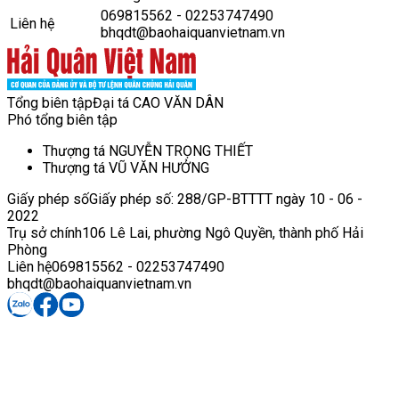
069815562 - 02253747490
Liên hệ
bhqdt@baohaiquanvietnam.vn
Tổng biên tập
Đại tá CAO VĂN DÂN
Phó tổng biên tập
Thượng tá NGUYỄN TRỌNG THIẾT
Thượng tá VŨ VĂN HƯỞNG
Giấy phép số
Giấy phép số: 288/GP-BTTTT ngày 10 - 06 -
2022
Trụ sở chính
106 Lê Lai, phường Ngô Quyền, thành phố Hải
Phòng
Liên hệ
069815562 - 02253747490
bhqdt@baohaiquanvietnam.vn