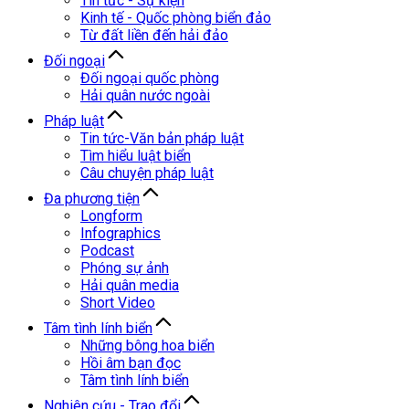
Tin tức - Sự kiện
Kinh tế - Quốc phòng biển đảo
Từ đất liền đến hải đảo
Đối ngoại
Đối ngoại quốc phòng
Hải quân nước ngoài
Pháp luật
Tin tức-Văn bản pháp luật
Tìm hiểu luật biển
Câu chuyện pháp luật
Đa phương tiện
Longform
Infographics
Podcast
Phóng sự ảnh
Hải quân media
Short Video
Tâm tình lính biển
Những bông hoa biển
Hồi âm bạn đọc
Tâm tình lính biển
Nghiên cứu - Trao đổi