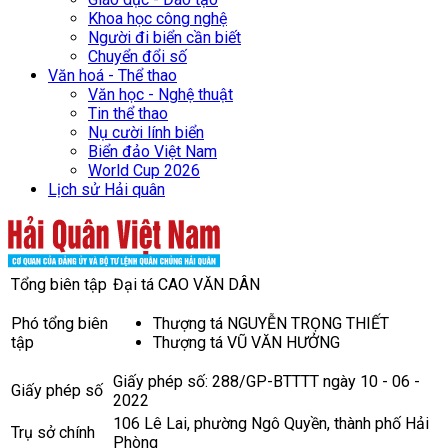
Khoa học công nghệ
Người đi biển cần biết
Chuyển đổi số
Văn hoá - Thể thao
Văn học - Nghệ thuật
Tin thể thao
Nụ cười lính biển
Biển đảo Việt Nam
World Cup 2026
Lịch sử Hải quân
Tổng biên tập
Đại tá CAO VĂN DÂN
Phó tổng biên
Thượng tá NGUYỄN TRỌNG THIẾT
tập
Thượng tá VŨ VĂN HƯỞNG
Giấy phép số: 288/GP-BTTTT ngày 10 - 06 -
Giấy phép số
2022
106 Lê Lai, phường Ngô Quyền, thành phố Hải
Trụ sở chính
Phòng