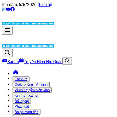
thứ năm, 6/8/2026
|
Liên hệ
Báo In
Truyền Hình Hải Quân
Chính trị
Quốc phòng - An ninh
Vì chủ quyền biển, đảo
Kinh tế - Xã hội
Đối ngoại
Pháp luật
Đa phương tiện