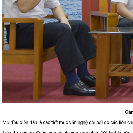
Cán
Mở đầu diễn đàn là các tiết mục văn nghệ sôi nổi do các liên chi
Tiếp đó, cán bộ, đoàn viên thanh niên xem phim “Kỷ luật là sức 