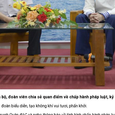
 bộ, đoàn viên chia sẻ quan điểm về chấp hành pháp luật, kỷ 
 đoàn biểu diễn, tạo không khí vui tươi, phấn khởi.
mạnh Quân đội” và nghe thông báo về tình hình chấp hành pháp luật