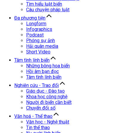
Tìm hiểu luật biển
Câu chuyện pháp luật
Đa phương tiện
Longform
Infographics
Podcast
Phóng sự ảnh
Hải quân media
Short Video
Tâm tình lính biển
Những bông hoa biển
Hồi âm bạn đọc
Tâm tình lính biển
Nghiên cứu - Trao đổi
Giáo dục - Đào tạo
Khoa học công nghệ
Người đi biển cần biết
Chuyển đổi số
Văn hoá - Thể thao
Văn học - Nghệ thuật
Tin thể thao