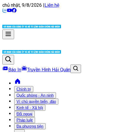
chủ nhật, 9/8/2026
|
Liên hệ
Báo In
Truyền Hình Hải Quân
Chính trị
Quốc phòng - An ninh
Vì chủ quyền biển, đảo
Kinh tế - Xã hội
Đối ngoại
Pháp luật
Đa phương tiện