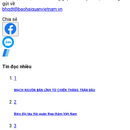
gửi về
bhqdt@baohaiquanvietnam.vn
Chia sẻ
Tin đọc nhiều
1
MẠCH NGUỒN BẢN LĨNH TỪ CHIẾN THẮNG TRẬN ĐẦU
2
Biên đội tàu Hải quân Nga thăm Việt Nam
3