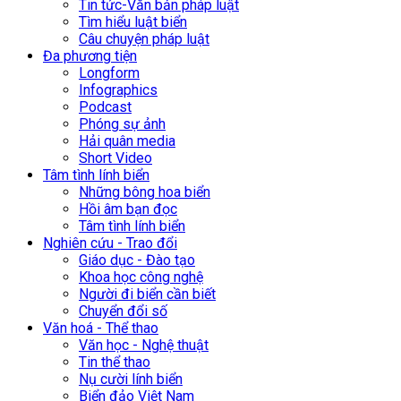
Tin tức-Văn bản pháp luật
Tìm hiểu luật biển
Câu chuyện pháp luật
Đa phương tiện
Longform
Infographics
Podcast
Phóng sự ảnh
Hải quân media
Short Video
Tâm tình lính biển
Những bông hoa biển
Hồi âm bạn đọc
Tâm tình lính biển
Nghiên cứu - Trao đổi
Giáo dục - Đào tạo
Khoa học công nghệ
Người đi biển cần biết
Chuyển đổi số
Văn hoá - Thể thao
Văn học - Nghệ thuật
Tin thể thao
Nụ cười lính biển
Biển đảo Việt Nam