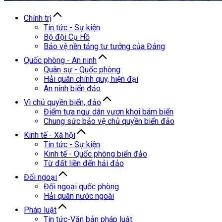
Chính trị
Tin tức - Sự kiện
Bộ đội Cụ Hồ
Bảo vệ nền tảng tư tưởng của Đảng
Quốc phòng - An ninh
Quân sự - Quốc phòng
Hải quân chính quy, hiện đại
An ninh biển đảo
Vì chủ quyền biển, đảo
Điểm tựa ngư dân vươn khơi bám biển
Chung sức bảo vệ chủ quyền biển đảo
Kinh tế - Xã hội
Tin tức - Sự kiện
Kinh tế - Quốc phòng biển đảo
Từ đất liền đến hải đảo
Đối ngoại
Đối ngoại quốc phòng
Hải quân nước ngoài
Pháp luật
Tin tức-Văn bản pháp luật