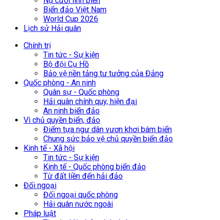
Nụ cười lính biển
Biển đảo Việt Nam
World Cup 2026
Lịch sử Hải quân
Chính trị
Tin tức - Sự kiện
Bộ đội Cụ Hồ
Bảo vệ nền tảng tư tưởng của Đảng
Quốc phòng - An ninh
Quân sự - Quốc phòng
Hải quân chính quy, hiện đại
An ninh biển đảo
Vì chủ quyền biển, đảo
Điểm tựa ngư dân vươn khơi bám biển
Chung sức bảo vệ chủ quyền biển đảo
Kinh tế - Xã hội
Tin tức - Sự kiện
Kinh tế - Quốc phòng biển đảo
Từ đất liền đến hải đảo
Đối ngoại
Đối ngoại quốc phòng
Hải quân nước ngoài
Pháp luật