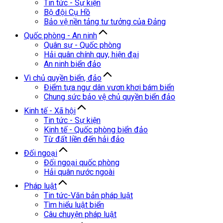
Tin tức - Sự kiện
Bộ đội Cụ Hồ
Bảo vệ nền tảng tư tưởng của Đảng
Quốc phòng - An ninh
Quân sự - Quốc phòng
Hải quân chính quy, hiện đại
An ninh biển đảo
Vì chủ quyền biển, đảo
Điểm tựa ngư dân vươn khơi bám biển
Chung sức bảo vệ chủ quyền biển đảo
Kinh tế - Xã hội
Tin tức - Sự kiện
Kinh tế - Quốc phòng biển đảo
Từ đất liền đến hải đảo
Đối ngoại
Đối ngoại quốc phòng
Hải quân nước ngoài
Pháp luật
Tin tức-Văn bản pháp luật
Tìm hiểu luật biển
Câu chuyện pháp luật