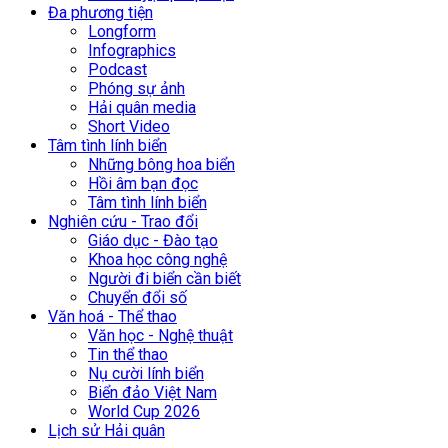
Đa phương tiện
Longform
Infographics
Podcast
Phóng sự ảnh
Hải quân media
Short Video
Tâm tình lính biển
Những bông hoa biển
Hồi âm bạn đọc
Tâm tình lính biển
Nghiên cứu - Trao đổi
Giáo dục - Đào tạo
Khoa học công nghệ
Người đi biển cần biết
Chuyển đổi số
Văn hoá - Thể thao
Văn học - Nghệ thuật
Tin thể thao
Nụ cười lính biển
Biển đảo Việt Nam
World Cup 2026
Lịch sử Hải quân