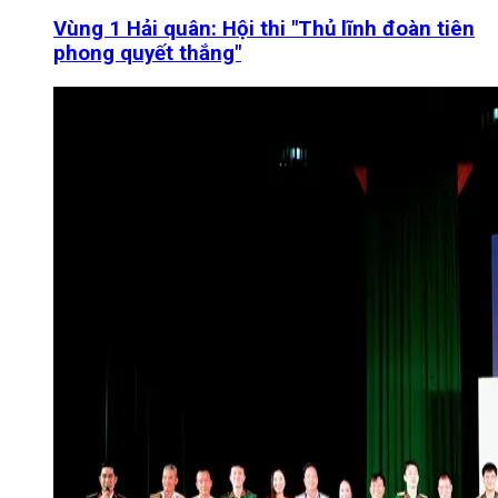
Vùng 1 Hải quân: Hội thi "Thủ lĩnh đoàn tiên
phong quyết thắng"