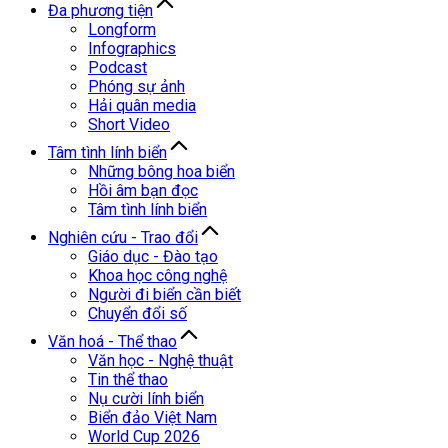
Đa phương tiện
Longform
Infographics
Podcast
Phóng sự ảnh
Hải quân media
Short Video
Tâm tình lính biển
Những bông hoa biển
Hồi âm bạn đọc
Tâm tình lính biển
Nghiên cứu - Trao đổi
Giáo dục - Đào tạo
Khoa học công nghệ
Người đi biển cần biết
Chuyển đổi số
Văn hoá - Thể thao
Văn học - Nghệ thuật
Tin thể thao
Nụ cười lính biển
Biển đảo Việt Nam
World Cup 2026