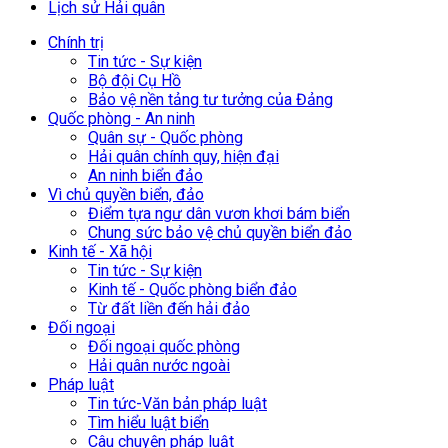
Lịch sử Hải quân
Chính trị
Tin tức - Sự kiện
Bộ đội Cụ Hồ
Bảo vệ nền tảng tư tưởng của Đảng
Quốc phòng - An ninh
Quân sự - Quốc phòng
Hải quân chính quy, hiện đại
An ninh biển đảo
Vì chủ quyền biển, đảo
Điểm tựa ngư dân vươn khơi bám biển
Chung sức bảo vệ chủ quyền biển đảo
Kinh tế - Xã hội
Tin tức - Sự kiện
Kinh tế - Quốc phòng biển đảo
Từ đất liền đến hải đảo
Đối ngoại
Đối ngoại quốc phòng
Hải quân nước ngoài
Pháp luật
Tin tức-Văn bản pháp luật
Tìm hiểu luật biển
Câu chuyện pháp luật