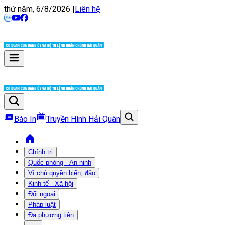
thứ năm, 6/8/2026
|
Liên hệ
Báo In
Truyền Hình Hải Quân
Chính trị
Quốc phòng - An ninh
Vì chủ quyền biển, đảo
Kinh tế - Xã hội
Đối ngoại
Pháp luật
Đa phương tiện