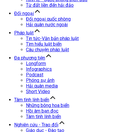
Từ đất liền đến hải đảo
Đối ngoại
Đối ngoại quốc phòng
Hải quân nước ngoài
Pháp luật
Tin tức-Văn bản pháp luật
Tìm hiểu luật biển
Câu chuyện pháp luật
Đa phương tiện
Longform
Infographics
Podcast
Phóng sự ảnh
Hải quân media
Short Video
Tâm tình lính biển
Những bông hoa biển
Hồi âm bạn đọc
Tâm tình lính biển
Nghiên cứu - Trao đổi
Giáo dục - Đào tạo