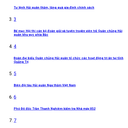
Tư lệnh Hải quân thăm, tặng quà gia đình chính sách
3
Bế mạc Hội thi cán bộ đoàn giỏi và tuyên truyền viên trẻ Quân chủng Hải
quân khu vực phía Bắc
4
Đoàn đại biểu Quân chủng Hải quân tổ chức các hoạt động tri ân tại tỉnh
Quảng Trị
5
Biên đội tàu Hải quân Nga thăm Việt Nam
6
Phó Đô đốc Trần Thanh Nghiêm kiểm tra Nhà máy X52
7