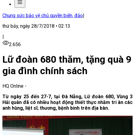
Chung sức bảo vệ chủ quyền biển, đảo
|
thứ bảy, ngày 28/7/2018 • 02:13
|
2.656
Lữ đoàn 680 thăm, tặng quà 9
gia đình chính sách
HQ Online
-
Từ ngày 25 đến 27-7, tại Đà Nẵng, Lữ đoàn 680, Vùng 3
Hải quân đã có nhiều hoạt động thiết thực nhằm tri ân các
anh hùng, liệt sĩ; thương, bệnh binh trên địa bàn.