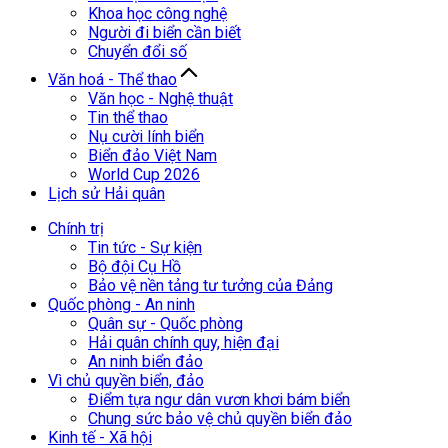
Khoa học công nghệ
Người đi biển cần biết
Chuyển đổi số
Văn hoá - Thể thao
Văn học - Nghệ thuật
Tin thể thao
Nụ cười lính biển
Biển đảo Việt Nam
World Cup 2026
Lịch sử Hải quân
Chính trị
Tin tức - Sự kiện
Bộ đội Cụ Hồ
Bảo vệ nền tảng tư tưởng của Đảng
Quốc phòng - An ninh
Quân sự - Quốc phòng
Hải quân chính quy, hiện đại
An ninh biển đảo
Vì chủ quyền biển, đảo
Điểm tựa ngư dân vươn khơi bám biển
Chung sức bảo vệ chủ quyền biển đảo
Kinh tế - Xã hội