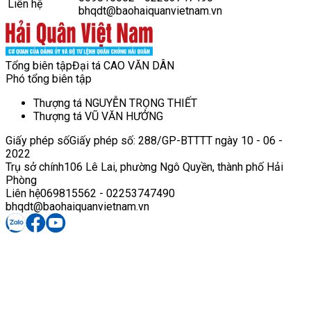
Liên hệ
bhqdt@baohaiquanvietnam.vn
Tổng biên tập
Đại tá CAO VĂN DÂN
Phó tổng biên tập
Thượng tá NGUYỄN TRỌNG THIẾT
Thượng tá VŨ VĂN HƯỞNG
Giấy phép số
Giấy phép số: 288/GP-BTTTT ngày 10 - 06 -
2022
Trụ sở chính
106 Lê Lai, phường Ngô Quyền, thành phố Hải
Phòng
Liên hệ
069815562 - 02253747490
bhqdt@baohaiquanvietnam.vn