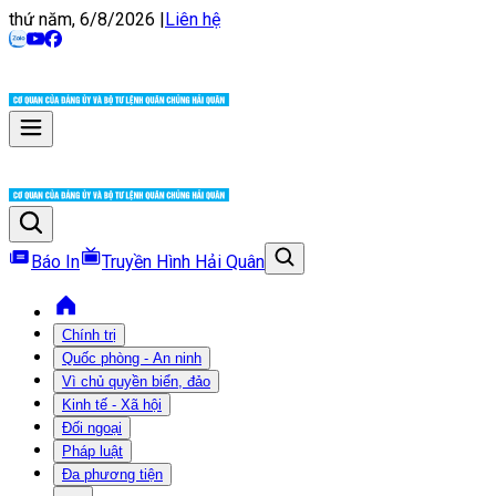
thứ năm, 6/8/2026
|
Liên hệ
Báo In
Truyền Hình Hải Quân
Chính trị
Quốc phòng - An ninh
Vì chủ quyền biển, đảo
Kinh tế - Xã hội
Đối ngoại
Pháp luật
Đa phương tiện