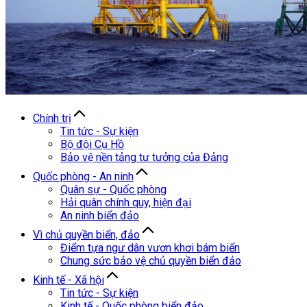
Chính trị
Tin tức - Sự kiện
Bộ đội Cụ Hồ
Bảo vệ nền tảng tư tưởng của Đảng
Quốc phòng - An ninh
Quân sự - Quốc phòng
Hải quân chính quy, hiện đại
An ninh biển đảo
Vì chủ quyền biển, đảo
Điểm tựa ngư dân vươn khơi bám biển
Chung sức bảo vệ chủ quyền biển đảo
Kinh tế - Xã hội
Tin tức - Sự kiện
Kinh tế - Quốc phòng biển đảo