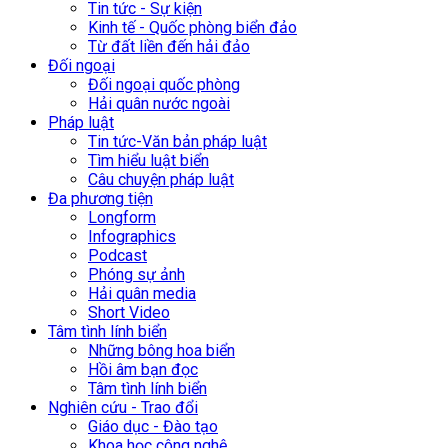
Tin tức - Sự kiện
Kinh tế - Quốc phòng biển đảo
Từ đất liền đến hải đảo
Đối ngoại
Đối ngoại quốc phòng
Hải quân nước ngoài
Pháp luật
Tin tức-Văn bản pháp luật
Tìm hiểu luật biển
Câu chuyện pháp luật
Đa phương tiện
Longform
Infographics
Podcast
Phóng sự ảnh
Hải quân media
Short Video
Tâm tình lính biển
Những bông hoa biển
Hồi âm bạn đọc
Tâm tình lính biển
Nghiên cứu - Trao đổi
Giáo dục - Đào tạo
Khoa học công nghệ