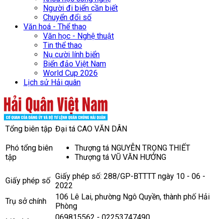
Người đi biển cần biết
Chuyển đổi số
Văn hoá - Thể thao
Văn học - Nghệ thuật
Tin thể thao
Nụ cười lính biển
Biển đảo Việt Nam
World Cup 2026
Lịch sử Hải quân
Tổng biên tập
Đại tá CAO VĂN DÂN
Phó tổng biên
Thượng tá NGUYỄN TRỌNG THIẾT
tập
Thượng tá VŨ VĂN HƯỞNG
Giấy phép số: 288/GP-BTTTT ngày 10 - 06 -
Giấy phép số
2022
106 Lê Lai, phường Ngô Quyền, thành phố Hải
Trụ sở chính
Phòng
069815562 - 02253747490