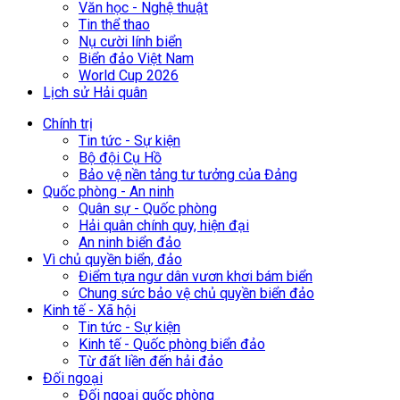
Văn học - Nghệ thuật
Tin thể thao
Nụ cười lính biển
Biển đảo Việt Nam
World Cup 2026
Lịch sử Hải quân
Chính trị
Tin tức - Sự kiện
Bộ đội Cụ Hồ
Bảo vệ nền tảng tư tưởng của Đảng
Quốc phòng - An ninh
Quân sự - Quốc phòng
Hải quân chính quy, hiện đại
An ninh biển đảo
Vì chủ quyền biển, đảo
Điểm tựa ngư dân vươn khơi bám biển
Chung sức bảo vệ chủ quyền biển đảo
Kinh tế - Xã hội
Tin tức - Sự kiện
Kinh tế - Quốc phòng biển đảo
Từ đất liền đến hải đảo
Đối ngoại
Đối ngoại quốc phòng