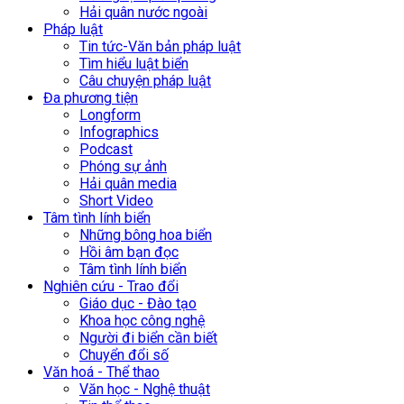
Hải quân nước ngoài
Pháp luật
Tin tức-Văn bản pháp luật
Tìm hiểu luật biển
Câu chuyện pháp luật
Đa phương tiện
Longform
Infographics
Podcast
Phóng sự ảnh
Hải quân media
Short Video
Tâm tình lính biển
Những bông hoa biển
Hồi âm bạn đọc
Tâm tình lính biển
Nghiên cứu - Trao đổi
Giáo dục - Đào tạo
Khoa học công nghệ
Người đi biển cần biết
Chuyển đổi số
Văn hoá - Thể thao
Văn học - Nghệ thuật