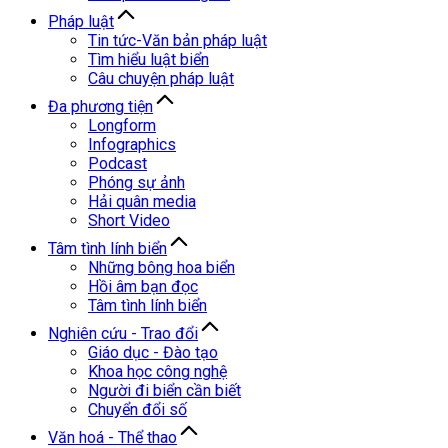
Pháp luật
Tin tức-Văn bản pháp luật
Tìm hiểu luật biển
Câu chuyện pháp luật
Đa phương tiện
Longform
Infographics
Podcast
Phóng sự ảnh
Hải quân media
Short Video
Tâm tình lính biển
Những bông hoa biển
Hồi âm bạn đọc
Tâm tình lính biển
Nghiên cứu - Trao đổi
Giáo dục - Đào tạo
Khoa học công nghệ
Người đi biển cần biết
Chuyển đổi số
Văn hoá - Thể thao