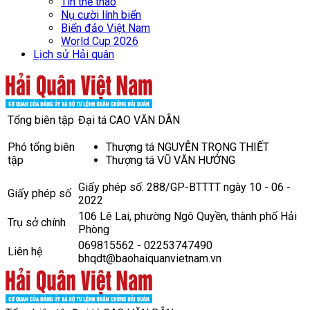
Tin thể thao
Nụ cười lính biển
Biển đảo Việt Nam
World Cup 2026
Lịch sử Hải quân
Tổng biên tập
Đại tá CAO VĂN DÂN
Phó tổng biên
Thượng tá NGUYỄN TRỌNG THIẾT
tập
Thượng tá VŨ VĂN HƯỞNG
Giấy phép số: 288/GP-BTTTT ngày 10 - 06 -
Giấy phép số
2022
106 Lê Lai, phường Ngô Quyền, thành phố Hải
Trụ sở chính
Phòng
069815562 - 02253747490
Liên hệ
bhqdt@baohaiquanvietnam.vn