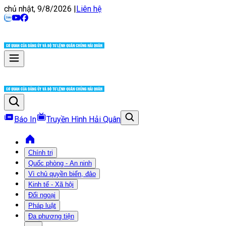
chủ nhật, 9/8/2026
|
Liên hệ
Báo In
Truyền Hình Hải Quân
Chính trị
Quốc phòng - An ninh
Vì chủ quyền biển, đảo
Kinh tế - Xã hội
Đối ngoại
Pháp luật
Đa phương tiện