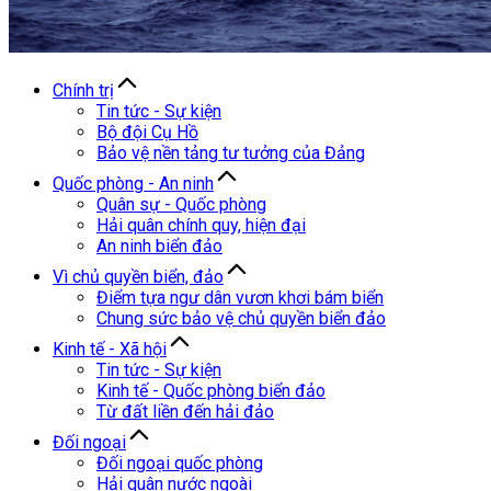
Chính trị
Tin tức - Sự kiện
Bộ đội Cụ Hồ
Bảo vệ nền tảng tư tưởng của Đảng
Quốc phòng - An ninh
Quân sự - Quốc phòng
Hải quân chính quy, hiện đại
An ninh biển đảo
Vì chủ quyền biển, đảo
Điểm tựa ngư dân vươn khơi bám biển
Chung sức bảo vệ chủ quyền biển đảo
Kinh tế - Xã hội
Tin tức - Sự kiện
Kinh tế - Quốc phòng biển đảo
Từ đất liền đến hải đảo
Đối ngoại
Đối ngoại quốc phòng
Hải quân nước ngoài