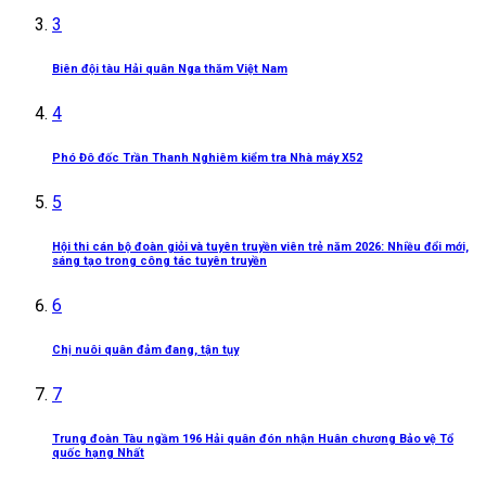
3
Biên đội tàu Hải quân Nga thăm Việt Nam
4
Phó Đô đốc Trần Thanh Nghiêm kiểm tra Nhà máy X52
5
Hội thi cán bộ đoàn giỏi và tuyên truyền viên trẻ năm 2026: Nhiều đổi mới,
sáng tạo trong công tác tuyên truyền
6
Chị nuôi quân đảm đang, tận tụy
7
Trung đoàn Tàu ngầm 196 Hải quân đón nhận Huân chương Bảo vệ Tổ
quốc hạng Nhất