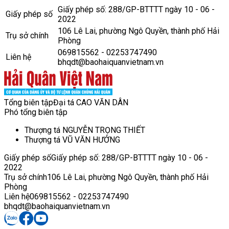
Giấy phép số: 288/GP-BTTTT ngày 10 - 06 -
Giấy phép số
2022
106 Lê Lai, phường Ngô Quyền, thành phố Hải
Trụ sở chính
Phòng
069815562 - 02253747490
Liên hệ
bhqdt@baohaiquanvietnam.vn
Tổng biên tập
Đại tá CAO VĂN DÂN
Phó tổng biên tập
Thượng tá NGUYỄN TRỌNG THIẾT
Thượng tá VŨ VĂN HƯỞNG
Giấy phép số
Giấy phép số: 288/GP-BTTTT ngày 10 - 06 -
2022
Trụ sở chính
106 Lê Lai, phường Ngô Quyền, thành phố Hải
Phòng
Liên hệ
069815562 - 02253747490
bhqdt@baohaiquanvietnam.vn