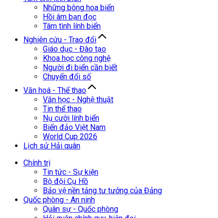
Những bông hoa biển
Hồi âm bạn đọc
Tâm tình lính biển
Nghiên cứu - Trao đổi
Giáo dục - Đào tạo
Khoa học công nghệ
Người đi biển cần biết
Chuyển đổi số
Văn hoá - Thể thao
Văn học - Nghệ thuật
Tin thể thao
Nụ cười lính biển
Biển đảo Việt Nam
World Cup 2026
Lịch sử Hải quân
Chính trị
Tin tức - Sự kiện
Bộ đội Cụ Hồ
Bảo vệ nền tảng tư tưởng của Đảng
Quốc phòng - An ninh
Quân sự - Quốc phòng