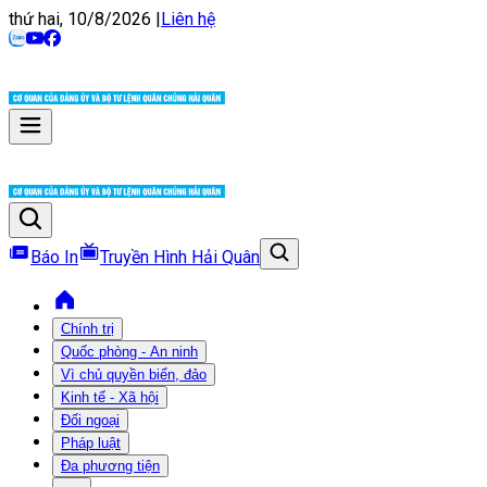
thứ hai, 10/8/2026
|
Liên hệ
Báo In
Truyền Hình Hải Quân
Chính trị
Quốc phòng - An ninh
Vì chủ quyền biển, đảo
Kinh tế - Xã hội
Đối ngoại
Pháp luật
Đa phương tiện