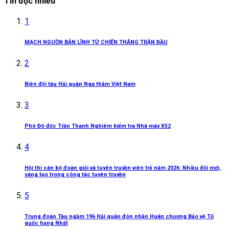
Tin đọc nhiều
1
MẠCH NGUỒN BẢN LĨNH TỪ CHIẾN THẮNG TRẬN ĐẦU
2
Biên đội tàu Hải quân Nga thăm Việt Nam
3
Phó Đô đốc Trần Thanh Nghiêm kiểm tra Nhà máy X52
4
Hội thi cán bộ đoàn giỏi và tuyên truyền viên trẻ năm 2026: Nhiều đổi mới,
sáng tạo trong công tác tuyên truyền
5
Trung đoàn Tàu ngầm 196 Hải quân đón nhận Huân chương Bảo vệ Tổ
quốc hạng Nhất