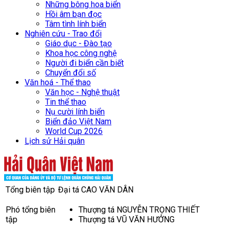
Những bông hoa biển
Hồi âm bạn đọc
Tâm tình lính biển
Nghiên cứu - Trao đổi
Giáo dục - Đào tạo
Khoa học công nghệ
Người đi biển cần biết
Chuyển đổi số
Văn hoá - Thể thao
Văn học - Nghệ thuật
Tin thể thao
Nụ cười lính biển
Biển đảo Việt Nam
World Cup 2026
Lịch sử Hải quân
Tổng biên tập
Đại tá CAO VĂN DÂN
Phó tổng biên
Thượng tá NGUYỄN TRỌNG THIẾT
tập
Thượng tá VŨ VĂN HƯỞNG