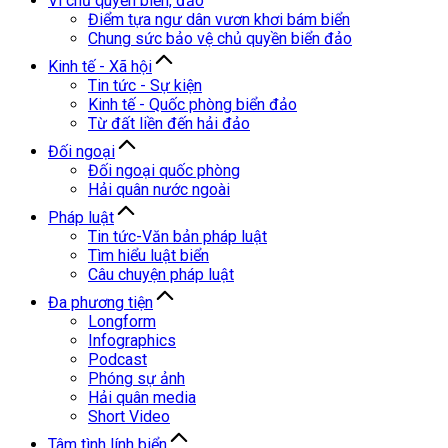
Vì chủ quyền biển, đảo
Điểm tựa ngư dân vươn khơi bám biển
Chung sức bảo vệ chủ quyền biển đảo
Kinh tế - Xã hội
Tin tức - Sự kiện
Kinh tế - Quốc phòng biển đảo
Từ đất liền đến hải đảo
Đối ngoại
Đối ngoại quốc phòng
Hải quân nước ngoài
Pháp luật
Tin tức-Văn bản pháp luật
Tìm hiểu luật biển
Câu chuyện pháp luật
Đa phương tiện
Longform
Infographics
Podcast
Phóng sự ảnh
Hải quân media
Short Video
Tâm tình lính biển