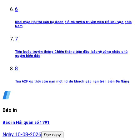
6
Khai mạc Hội thi cán bộ đoàn giỏi và tuyên truyền viên trẻ khu vực phía
Nam
7
Tiếp bước truyền thống Chiến thắng trận đầu, bảo vệ vững chắc chủ
quyền biển đảo
8
Tàu 629 kịp thời cứu nạn một nữ du khách gặp nạn trên biển Đà Nẵng
Báo in
Báo in Hải quân số 1791
Ngày
10-08-2026
Đọc ngay