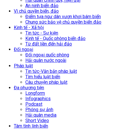
Hải quân chính quy, hiện đại
An ninh biển đảo
Vì chủ quyền biển, đảo
Điểm tựa ngư dân vươn khơi bám biển
Chung sức bảo vệ chủ quyền biển đảo
Kinh tế - Xã hội
Tin tức - Sự kiện
Kinh tế - Quốc phòng biển đảo
Từ đất liền đến hải đảo
Đối ngoại
Đối ngoại quốc phòng
Hải quân nước ngoài
Pháp luật
Tin tức-Văn bản pháp luật
Tìm hiểu luật biển
Câu chuyện pháp luật
Đa phương tiện
Longform
Infographics
Podcast
Phóng sự ảnh
Hải quân media
Short Video
Tâm tình lính biển