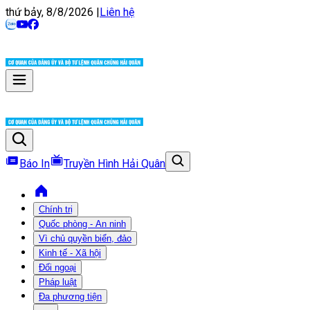
thứ bảy, 8/8/2026
|
Liên hệ
Báo In
Truyền Hình Hải Quân
Chính trị
Quốc phòng - An ninh
Vì chủ quyền biển, đảo
Kinh tế - Xã hội
Đối ngoại
Pháp luật
Đa phương tiện