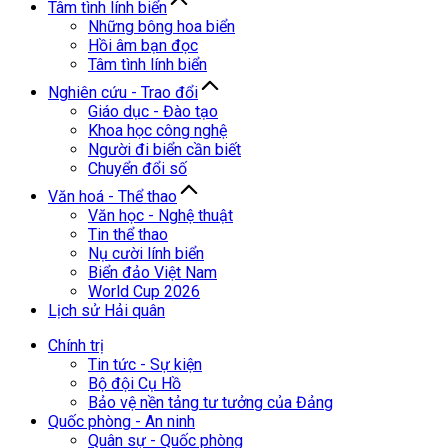
Tâm tình lính biển
Những bông hoa biển
Hồi âm bạn đọc
Tâm tình lính biển
Nghiên cứu - Trao đổi
Giáo dục - Đào tạo
Khoa học công nghệ
Người đi biển cần biết
Chuyển đổi số
Văn hoá - Thể thao
Văn học - Nghệ thuật
Tin thể thao
Nụ cười lính biển
Biển đảo Việt Nam
World Cup 2026
Lịch sử Hải quân
Chính trị
Tin tức - Sự kiện
Bộ đội Cụ Hồ
Bảo vệ nền tảng tư tưởng của Đảng
Quốc phòng - An ninh
Quân sự - Quốc phòng