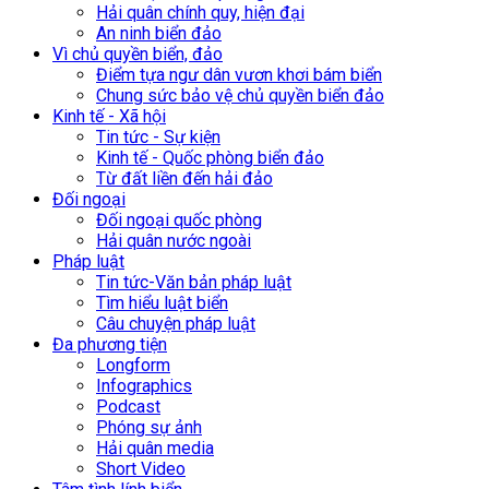
Hải quân chính quy, hiện đại
An ninh biển đảo
Vì chủ quyền biển, đảo
Điểm tựa ngư dân vươn khơi bám biển
Chung sức bảo vệ chủ quyền biển đảo
Kinh tế - Xã hội
Tin tức - Sự kiện
Kinh tế - Quốc phòng biển đảo
Từ đất liền đến hải đảo
Đối ngoại
Đối ngoại quốc phòng
Hải quân nước ngoài
Pháp luật
Tin tức-Văn bản pháp luật
Tìm hiểu luật biển
Câu chuyện pháp luật
Đa phương tiện
Longform
Infographics
Podcast
Phóng sự ảnh
Hải quân media
Short Video