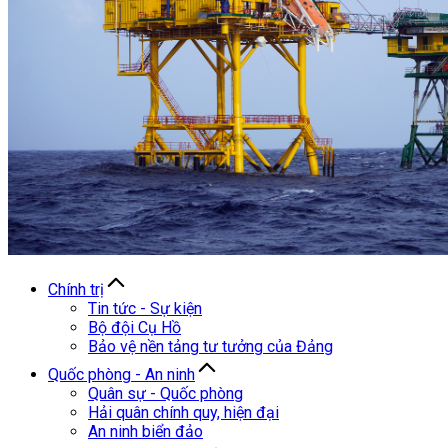
Chính trị
Tin tức - Sự kiện
Bộ đội Cụ Hồ
Bảo vệ nền tảng tư tưởng của Đảng
Quốc phòng - An ninh
Quân sự - Quốc phòng
Hải quân chính quy, hiện đại
An ninh biển đảo