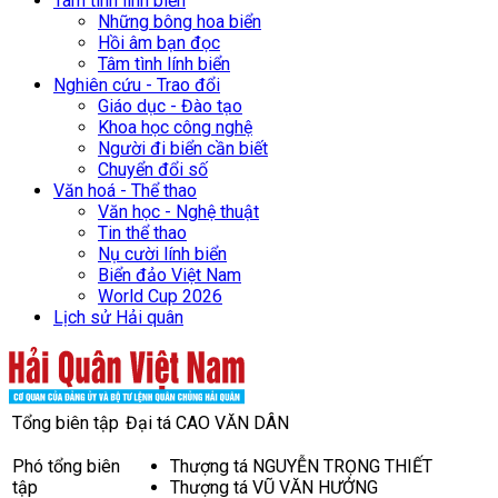
Tâm tình lính biển
Những bông hoa biển
Hồi âm bạn đọc
Tâm tình lính biển
Nghiên cứu - Trao đổi
Giáo dục - Đào tạo
Khoa học công nghệ
Người đi biển cần biết
Chuyển đổi số
Văn hoá - Thể thao
Văn học - Nghệ thuật
Tin thể thao
Nụ cười lính biển
Biển đảo Việt Nam
World Cup 2026
Lịch sử Hải quân
Tổng biên tập
Đại tá CAO VĂN DÂN
Phó tổng biên
Thượng tá NGUYỄN TRỌNG THIẾT
tập
Thượng tá VŨ VĂN HƯỞNG