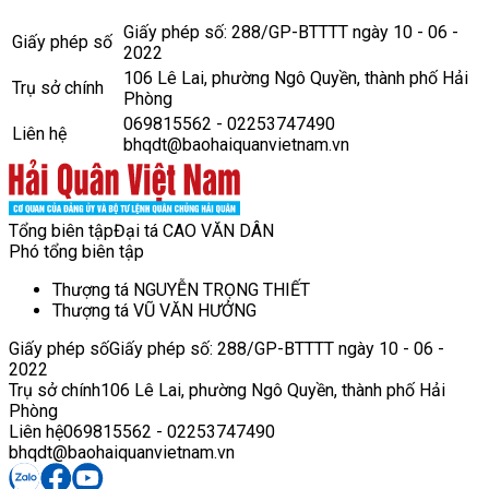
Giấy phép số: 288/GP-BTTTT ngày 10 - 06 -
Giấy phép số
2022
106 Lê Lai, phường Ngô Quyền, thành phố Hải
Trụ sở chính
Phòng
069815562 - 02253747490
Liên hệ
bhqdt@baohaiquanvietnam.vn
Tổng biên tập
Đại tá CAO VĂN DÂN
Phó tổng biên tập
Thượng tá NGUYỄN TRỌNG THIẾT
Thượng tá VŨ VĂN HƯỞNG
Giấy phép số
Giấy phép số: 288/GP-BTTTT ngày 10 - 06 -
2022
Trụ sở chính
106 Lê Lai, phường Ngô Quyền, thành phố Hải
Phòng
Liên hệ
069815562 - 02253747490
bhqdt@baohaiquanvietnam.vn