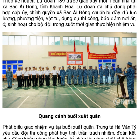
Theo kế hoạch, Lữ đoàn 189 được giao xây mới 1 căn nhà tại
xã Bác Ái Đông, tỉnh Khánh Hòa. Lữ đoàn đã chủ động phối
hợp cấp ủy, chính quyền xã Bác Ái Đông chuẩn bị đầy đủ lực
lượng, phương tiện, vật tư, dụng cụ thi công, bảo đảm nơi ăn,
ở, sinh hoạt cho bộ đội trong suốt thời gian thực hiện nhiệm vụ.
Quang cảnh buổi xuất quân
Phát biểu giao nhiệm vụ tại buổi xuất quân, Trung tá Hà Văn Tý
yêu cầu đội thi công phát huy tinh thần trách nhiệm, đoàn kết,
chủ động khắc phục khó khăn; tổ chức thi công chặt chẽ, khoa