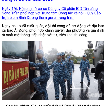
Ngày 1/6, Hội phụ nữ cơ sở Công ty Cổ phần ICD Tân cảng
Sóng Thần phối hợp với Trung tâm Công tác xã hội - Quỹ Bảo
trợ trẻ em Bình Dương tham gia chương trìn...
Ngay sau buổi xuất quân, đội thi công đã cơ động về địa bàn
xã Bác Ái Đông, phối hợp chính quyền địa phương và gia đình
rà soát mặt bằng, tiếp nhận vật tư, triển khai thi công.