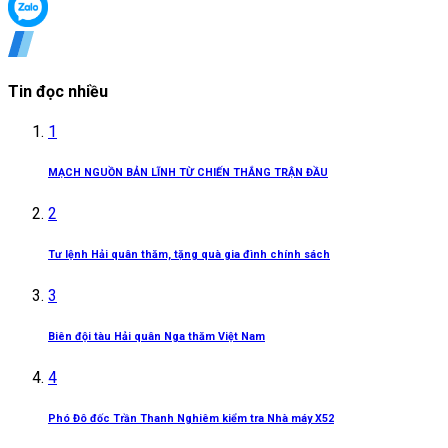
Tin đọc nhiều
1
MẠCH NGUỒN BẢN LĨNH TỪ CHIẾN THẮNG TRẬN ĐẦU
2
Tư lệnh Hải quân thăm, tặng quà gia đình chính sách
3
Biên đội tàu Hải quân Nga thăm Việt Nam
4
Phó Đô đốc Trần Thanh Nghiêm kiểm tra Nhà máy X52