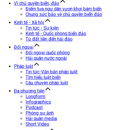
Vì chủ quyền biển, đảo
Điểm tựa ngư dân vươn khơi bám biển
Chung sức bảo vệ chủ quyền biển đảo
Kinh tế - Xã hội
Tin tức - Sự kiện
Kinh tế - Quốc phòng biển đảo
Từ đất liền đến hải đảo
Đối ngoại
Đối ngoại quốc phòng
Hải quân nước ngoài
Pháp luật
Tin tức-Văn bản pháp luật
Tìm hiểu luật biển
Câu chuyện pháp luật
Đa phương tiện
Longform
Infographics
Podcast
Phóng sự ảnh
Hải quân media
Short Video