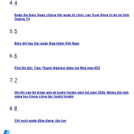
4
Đoàn đại biểu Quân chủng Hải quân tổ chức các hoạt động tri ân tại tỉnh
Quảng Trị
5
Biên đội tàu Hải quân Nga thăm Việt Nam
6
Phó Đô đốc Trần Thanh Nghiêm kiểm tra Nhà máy X52
7
Hội thi cán bộ đoàn giỏi và tuyên truyền viên trẻ năm 2026: Nhiều đổi mới,
sáng tạo trong công tác tuyên truyền
8
Chị nuôi quân đảm đang, tận tụy