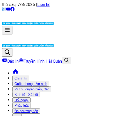
thứ sáu, 7/8/2026
|
Liên hệ
Báo In
Truyền Hình Hải Quân
Chính trị
Quốc phòng - An ninh
Vì chủ quyền biển, đảo
Kinh tế - Xã hội
Đối ngoại
Pháp luật
Đa phương tiện