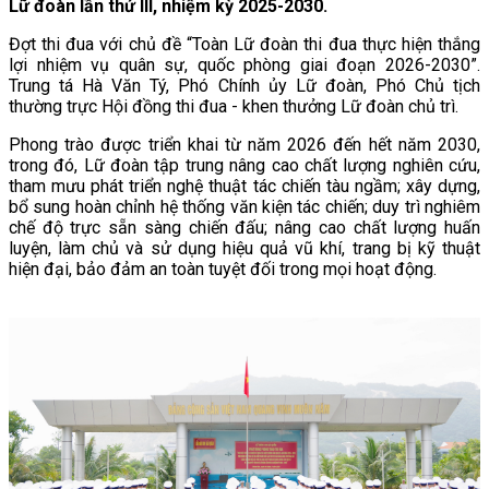
Lữ đoàn lần thứ III, nhiệm kỳ 2025-2030.
Đợt thi đua với chủ đề “Toàn Lữ đoàn thi đua thực hiện thắng
lợi nhiệm vụ quân sự, quốc phòng giai đoạn 2026-2030”.
Trung tá Hà Văn Tý, Phó Chính ủy Lữ đoàn, Phó Chủ tịch
thường trực Hội đồng thi đua - khen thưởng Lữ đoàn chủ trì.
Phong trào được triển khai từ năm 2026 đến hết năm 2030,
trong đó, Lữ đoàn tập trung nâng cao chất lượng nghiên cứu,
tham mưu phát triển nghệ thuật tác chiến tàu ngầm; xây dựng,
bổ sung hoàn chỉnh hệ thống văn kiện tác chiến; duy trì nghiêm
chế độ trực sẵn sàng chiến đấu; nâng cao chất lượng huấn
luyện, làm chủ và sử dụng hiệu quả vũ khí, trang bị kỹ thuật
hiện đại, bảo đảm an toàn tuyệt đối trong mọi hoạt động.