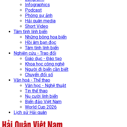
Infographics
Podcast
Phóng sự ảnh
Hải quân media
Short Video
Tâm tình lính biển
Những bông hoa biển
Hồi âm bạn đọc
Tâm tình lính biển
Nghiên cứu - Trao đổi
Giáo dục - Đào tạo
Khoa học công nghệ
Người đi biển cần biết
Chuyển đổi số
Văn hoá - Thể thao
Văn học - Nghệ thuật
Tin thể thao
Nụ cười lính biển
Biển đảo Việt Nam
World Cup 2026
Lịch sử Hải quân