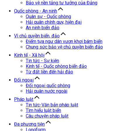
Bảo vệ nền tảng tư tưởng của Đảng
Quốc phòng - An ninh
Quân sự - Quốc phòng
Hải quân chính quy, hiện đại
An ninh biển đảo
Vì chủ quyền biển, đảo
Điểm tựa ngư dân vươn khơi bám biển
Chung sức bảo vệ chủ quyền biển đảo
Kinh tế - Xã hội
Tin tức - Sự kiện
Kinh tế - Quốc phòng biển đảo
Từ đất liền đến hải đảo
Đối ngoại
Đối ngoại quốc phòng
Hải quân nước ngoài
Pháp luật
Tin tức-Văn bản pháp luật
Tìm hiểu luật biển
Câu chuyện pháp luật
Đa phương tiện
Longform