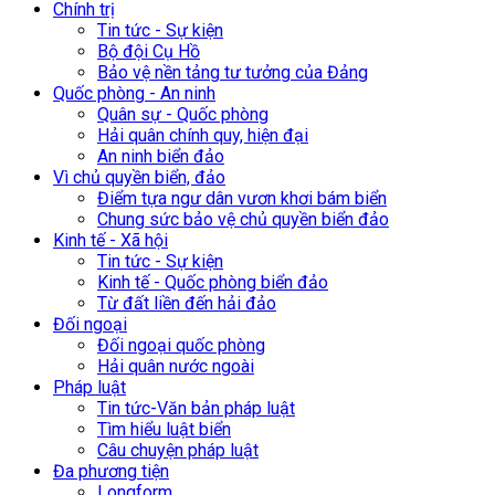
Chính trị
Tin tức - Sự kiện
Bộ đội Cụ Hồ
Bảo vệ nền tảng tư tưởng của Đảng
Quốc phòng - An ninh
Quân sự - Quốc phòng
Hải quân chính quy, hiện đại
An ninh biển đảo
Vì chủ quyền biển, đảo
Điểm tựa ngư dân vươn khơi bám biển
Chung sức bảo vệ chủ quyền biển đảo
Kinh tế - Xã hội
Tin tức - Sự kiện
Kinh tế - Quốc phòng biển đảo
Từ đất liền đến hải đảo
Đối ngoại
Đối ngoại quốc phòng
Hải quân nước ngoài
Pháp luật
Tin tức-Văn bản pháp luật
Tìm hiểu luật biển
Câu chuyện pháp luật
Đa phương tiện
Longform