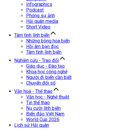
Infographics
Podcast
Phóng sự ảnh
Hải quân media
Short Video
Tâm tình lính biển
Những bông hoa biển
Hồi âm bạn đọc
Tâm tình lính biển
Nghiên cứu - Trao đổi
Giáo dục - Đào tạo
Khoa học công nghệ
Người đi biển cần biết
Chuyển đổi số
Văn hoá - Thể thao
Văn học - Nghệ thuật
Tin thể thao
Nụ cười lính biển
Biển đảo Việt Nam
World Cup 2026
Lịch sử Hải quân