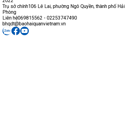
2022
Trụ sở chính
106 Lê Lai, phường Ngô Quyền, thành phố Hải
Phòng
Liên hệ
069815562 - 02253747490
bhqdt@baohaiquanvietnam.vn