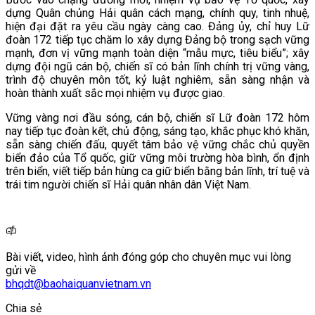
dựng Quân chủng Hải quân cách mạng, chính quy, tinh nhuệ,
hiện đại đặt ra yêu cầu ngày càng cao. Đảng ủy, chỉ huy Lữ
đoàn 172 tiếp tục chăm lo xây dựng Đảng bộ trong sạch vững
mạnh, đơn vị vững mạnh toàn diện “mẫu mực, tiêu biểu”; xây
dựng đội ngũ cán bộ, chiến sĩ có bản lĩnh chính trị vững vàng,
trình độ chuyên môn tốt, kỷ luật nghiêm, sẵn sàng nhận và
hoàn thành xuất sắc mọi nhiệm vụ được giao.
Vững vàng nơi đầu sóng, cán bộ, chiến sĩ Lữ đoàn 172 hôm
nay tiếp tục đoàn kết, chủ động, sáng tạo, khắc phục khó khăn,
sẵn sàng chiến đấu, quyết tâm bảo vệ vững chắc chủ quyền
biển đảo của Tổ quốc, giữ vững môi trường hòa bình, ổn định
trên biển, viết tiếp bản hùng ca giữ biển bằng bản lĩnh, trí tuệ và
trái tim người chiến sĩ Hải quân nhân dân Việt Nam.
Bài viết, video, hình ảnh đóng góp cho chuyên mục vui lòng
gửi về
bhqdt@baohaiquanvietnam.vn
Chia sẻ