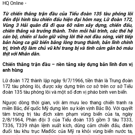
HQ Online
-
Từ chiến thắng trận đầu của Tiểu đoàn 135 tàu phóng lôi
đến đội hình tàu chiến đấu hiện đại hôm nay, Lữ đoàn 172,
Vùng 3 Hải quân đã đi qua 60 năm xây dựng, chiến đấu,
chiến thắng và trưởng thành. Trên mỗi hải trình, các thế hệ
cán bộ, chiến sĩ luôn giữ vững lời thề nơi đầu sóng, viết tiếp
bản hùng ca giữ biển bằng lòng trung thành, bản lĩnh chính
trị, trình độ làm chủ vũ khí trang bị và tình cảm gắn bó máu
thịt với Nhân dân.
Chiến thắng trận đầu – nền tảng xây dựng bản lĩnh đơn vị
anh hùng
Lữ đoàn 172 thành lập ngày 9/7/1966, tiền thân là Trung đoàn
172 tàu phóng lôi, được xây dựng trên cơ sở trên cơ sở Tiểu
đoàn 135 tàu phóng lôi và một số đơn vị pháo binh ven biển.
Ngược dòng thời gian, với âm mưu leo thang chiến tranh ra
miền Bắc, đế quốc Mỹ dựng lên sự kiện vịnh Bắc Bộ. Với quyết
tâm trừng trị tàu địch xâm phạm vùng biển của ta, ngày
2/8/1964, Phân đội 3 của Tiểu đoàn 135 gồm 3 tàu T333,
T336, T339 nhận lệnh xuất kích, dũng cảm chiến đấu, đánh
đuổi tàu khu trục Mađốc của Mỹ ra khỏi vùng biển nước ta,