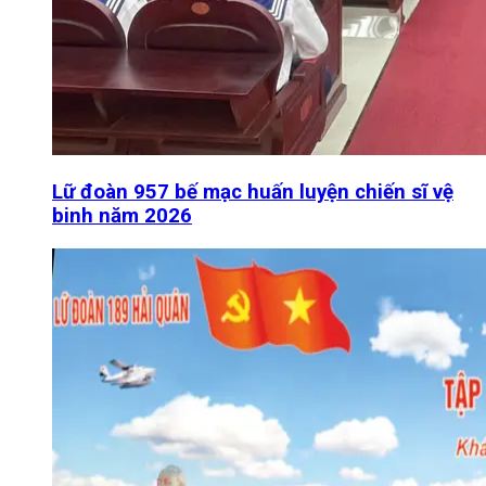
Lữ đoàn 957 bế mạc huấn luyện chiến sĩ vệ
binh năm 2026