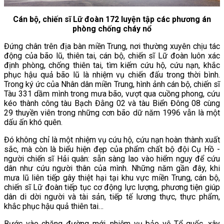
Cán bộ, chiến sĩ Lữ đoàn 172 luyện tập các phương án
phòng chống cháy nổ
Đứng chân trên địa bàn miền Trung, nơi thường xuyên chịu tác
động của bão lũ, thiên tai, cán bộ, chiến sĩ Lữ đoàn luôn xác
định phòng, chống thiên tai, tìm kiếm cứu hộ, cứu nạn, khắc
phục hậu quả bão lũ là nhiệm vụ chiến đấu trong thời bình.
Trong ký ức của Nhân dân miền Trung, hình ảnh cán bộ, chiến sĩ
Tàu 331 dầm mình trong mưa bão, vượt qua cuồng phong, cứu
kéo thành công tàu Bạch Đằng 02 và tàu Biển Đông 08 cùng
29 thuyền viên trong những cơn bão dữ năm 1996 vẫn là một
dấu ấn khó quên.
Đó không chỉ là một nhiệm vụ cứu hộ, cứu nạn hoàn thành xuất
sắc, mà còn là biểu hiện đẹp của phẩm chất bộ đội Cụ Hồ -
người chiến sĩ Hải quân: sẵn sàng lao vào hiểm nguy để cứu
dân như cứu người thân của mình. Những năm gần đây, khi
mưa lũ liên tiếp gây thiệt hại tại khu vực miền Trung, cán bộ,
chiến sĩ Lữ đoàn tiếp tục cơ động lực lượng, phương tiện giúp
dân di dời người và tài sản, tiếp tế lương thực, thực phẩm,
khắc phục hậu quả thiên tai…
Bước vào chặng đường mới, nhiệm vụ bảo vệ Tổ quốc, xây