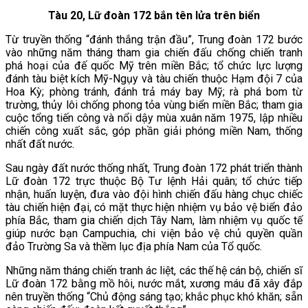
Tàu 20, Lữ đoàn 172 bắn tên lửa trên biển
Từ truyền thống “đánh thắng trận đầu”, Trung đoàn 172 bước
vào những năm tháng tham gia chiến đấu chống chiến tranh
phá hoại của đế quốc Mỹ trên miền Bắc; tổ chức lực lượng
đánh tàu biệt kích Mỹ-Ngụy và tàu chiến thuộc Hạm đội 7 của
Hoa Kỳ; phòng tránh, đánh trả máy bay Mỹ; rà phá bom từ
trường, thủy lôi chống phong tỏa vùng biển miền Bắc; tham gia
cuộc tổng tiến công và nổi dậy mùa xuân năm 1975, lập nhiều
chiến công xuất sắc, góp phần giải phóng miền Nam, thống
nhất đất nước.
Sau ngày đất nước thống nhất, Trung đoàn 172 phát triển thành
Lữ đoàn 172 trực thuộc Bộ Tư lệnh Hải quân; tổ chức tiếp
nhận, huấn luyện, đưa vào đội hình chiến đấu hàng chục chiếc
tàu chiến hiện đại, có mặt thực hiện nhiệm vụ bảo vệ biển đảo
phía Bắc, tham gia chiến dịch Tây Nam, làm nhiệm vụ quốc tế
giúp nước bạn Campuchia, chi viện bảo vệ chủ quyền quần
đảo Trường Sa và thềm lục địa phía Nam của Tổ quốc.
Những năm tháng chiến tranh ác liệt, các thế hệ cán bộ, chiến sĩ
Lữ đoàn 172 bằng mồ hôi, nước mắt, xương máu đã xây đắp
nên truyền thống “Chủ động sáng tạo; khắc phục khó khăn; sẵn