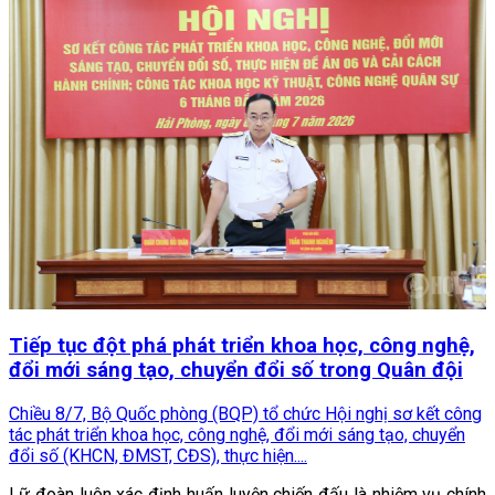
Tiếp tục đột phá phát triển khoa học, công nghệ,
đổi mới sáng tạo, chuyển đổi số trong Quân đội
Chiều 8/7, Bộ Quốc phòng (BQP) tổ chức Hội nghị sơ kết công
tác phát triển khoa học, công nghệ, đổi mới sáng tạo, chuyển
đổi số (KHCN, ĐMST, CĐS), thực hiện....
Lữ đoàn luôn xác định huấn luyện chiến đấu là nhiệm vụ chính