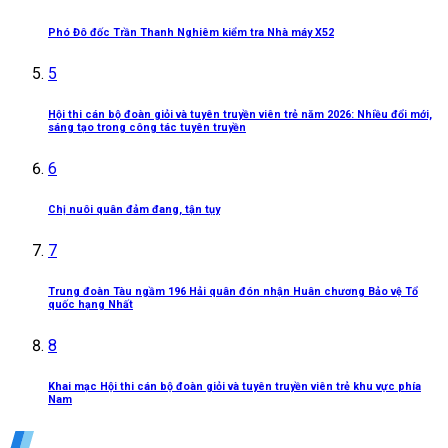
Phó Đô đốc Trần Thanh Nghiêm kiểm tra Nhà máy X52
5
Hội thi cán bộ đoàn giỏi và tuyên truyền viên trẻ năm 2026: Nhiều đổi mới,
sáng tạo trong công tác tuyên truyền
6
Chị nuôi quân đảm đang, tận tụy
7
Trung đoàn Tàu ngầm 196 Hải quân đón nhận Huân chương Bảo vệ Tổ
quốc hạng Nhất
8
Khai mạc Hội thi cán bộ đoàn giỏi và tuyên truyền viên trẻ khu vực phía
Nam