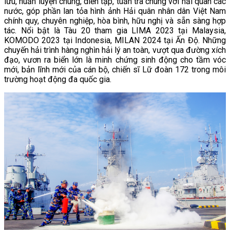
lưu, huấn luyện chung, diễn tập, tuần tra chung với hải quân các
nước, góp phần lan tỏa hình ảnh Hải quân nhân dân Việt Nam
chính quy, chuyên nghiệp, hòa bình, hữu nghị và sẵn sàng hợp
tác. Nổi bật là Tàu 20 tham gia LIMA 2023 tại Malaysia,
KOMODO 2023 tại Indonesia, MILAN 2024 tại Ấn Độ. Những
chuyến hải trình hàng nghìn hải lý an toàn, vượt qua đường xích
đạo, vươn ra biển lớn là minh chứng sinh động cho tầm vóc
mới, bản lĩnh mới của cán bộ, chiến sĩ Lữ đoàn 172 trong môi
trường hoạt động đa quốc gia.