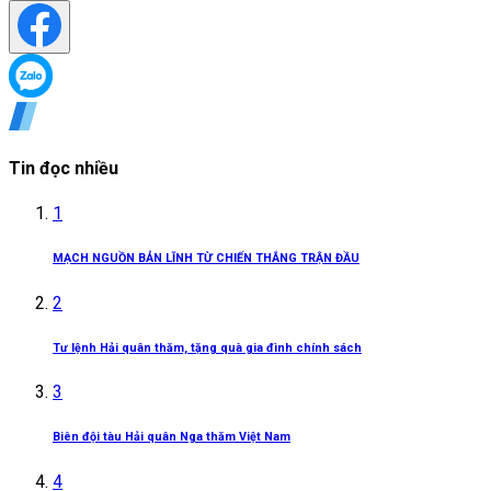
Tin đọc nhiều
1
MẠCH NGUỒN BẢN LĨNH TỪ CHIẾN THẮNG TRẬN ĐẦU
2
Tư lệnh Hải quân thăm, tặng quà gia đình chính sách
3
Biên đội tàu Hải quân Nga thăm Việt Nam
4