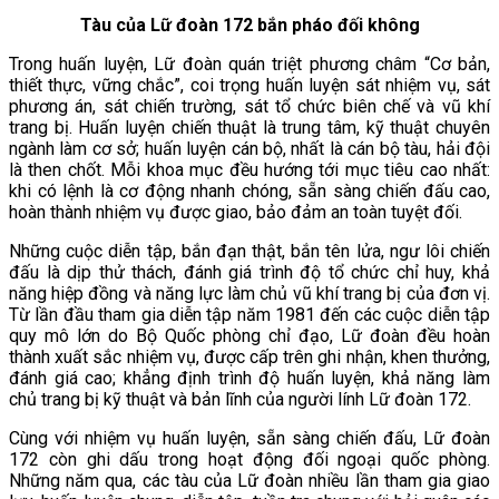
Tàu của Lữ đoàn 172 bắn pháo đối không
Trong huấn luyện, Lữ đoàn quán triệt phương châm “Cơ bản,
thiết thực, vững chắc”, coi trọng huấn luyện sát nhiệm vụ, sát
phương án, sát chiến trường, sát tổ chức biên chế và vũ khí
trang bị. Huấn luyện chiến thuật là trung tâm, kỹ thuật chuyên
ngành làm cơ sở; huấn luyện cán bộ, nhất là cán bộ tàu, hải đội
là then chốt. Mỗi khoa mục đều hướng tới mục tiêu cao nhất:
khi có lệnh là cơ động nhanh chóng, sẵn sàng chiến đấu cao,
hoàn thành nhiệm vụ được giao, bảo đảm an toàn tuyệt đối.
Những cuộc diễn tập, bắn đạn thật, bắn tên lửa, ngư lôi chiến
đấu là dịp thử thách, đánh giá trình độ tổ chức chỉ huy, khả
năng hiệp đồng và năng lực làm chủ vũ khí trang bị của đơn vị.
Từ lần đầu tham gia diễn tập năm 1981 đến các cuộc diễn tập
quy mô lớn do Bộ Quốc phòng chỉ đạo, Lữ đoàn đều hoàn
thành xuất sắc nhiệm vụ, được cấp trên ghi nhận, khen thưởng,
đánh giá cao; khẳng định trình độ huấn luyện, khả năng làm
chủ trang bị kỹ thuật và bản lĩnh của người lính Lữ đoàn 172.
Cùng với nhiệm vụ huấn luyện, sẵn sàng chiến đấu, Lữ đoàn
172 còn ghi dấu trong hoạt động đối ngoại quốc phòng.
Những năm qua, các tàu của Lữ đoàn nhiều lần tham gia giao