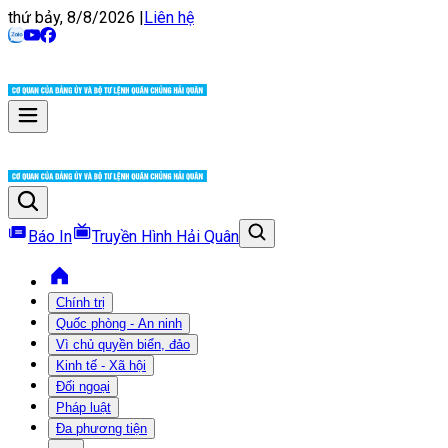
thứ bảy, 8/8/2026
|
Liên hệ
Báo In
Truyền Hình Hải Quân
Chính trị
Quốc phòng - An ninh
Vì chủ quyền biển, đảo
Kinh tế - Xã hội
Đối ngoại
Pháp luật
Đa phương tiện