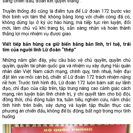
sàng chiến đấu; đoàn kết quyết thắng”.
Truyền thống đó cũng là điểm tựa để Lữ đoàn 172 bước vào
thời bình với tâm thế: không bằng lòng với chiến công đã có,
không dừng lại ở ký ức hào hùng, mà tiếp tục rèn luyện, đổi
mới, làm chủ vũ khí trang bị, sẵn sàng nhận và hoàn thành
thắng lợi mọi nhiệm vụ được giao.
Viết tiếp bản hùng ca giữ biển bằng bản lĩnh, trí tuệ, trái
tim của người lính Lữ đoàn “thép”
Những năm gần đây, yêu cầu bảo vệ chủ quyền, quyền chủ
quyền, quyền tài phán quốc gia và nhiệm vụ xây dựng Hải quân
nhân dân Việt Nam cách mạng, chính quy, tinh nhuệ, hiện đại
đặt lên vai mỗi cán bộ, chiến sĩ Lữ đoàn 172 trách nhiệm nặng
nề hơn. Trước tình hình đó, Lữ đoàn 172 luôn bám sát sự lãnh
đạo, chỉ đạo của cấp trên, tập trung nâng cao cảnh giác cách
mạng, rèn luyện bản lĩnh chính trị, ý chí quyết tâm cho bộ đội;
đồng thời, chủ động tuần tra, tuần tiễu, nghiên cứu, nắm chắc
tình hình trên biển, xây dựng và luyện tập thuần thục các
phương án chiến đấu, không để bị động, bất ngờ trong mọi tình
huống.