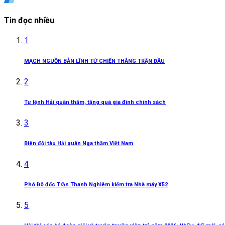
Tin đọc nhiều
1
MẠCH NGUỒN BẢN LĨNH TỪ CHIẾN THẮNG TRẬN ĐẦU
2
Tư lệnh Hải quân thăm, tặng quà gia đình chính sách
3
Biên đội tàu Hải quân Nga thăm Việt Nam
4
Phó Đô đốc Trần Thanh Nghiêm kiểm tra Nhà máy X52
5