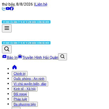
thứ bảy, 8/8/2026
|
Liên hệ
Báo In
Truyền Hình Hải Quân
Chính trị
Quốc phòng - An ninh
Vì chủ quyền biển, đảo
Kinh tế - Xã hội
Đối ngoại
Pháp luật
Đa phương tiện