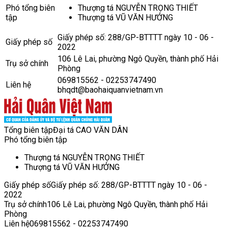
Phó tổng biên
Thượng tá NGUYỄN TRỌNG THIẾT
tập
Thượng tá VŨ VĂN HƯỞNG
Giấy phép số: 288/GP-BTTTT ngày 10 - 06 -
Giấy phép số
2022
106 Lê Lai, phường Ngô Quyền, thành phố Hải
Trụ sở chính
Phòng
069815562 - 02253747490
Liên hệ
bhqdt@baohaiquanvietnam.vn
Tổng biên tập
Đại tá CAO VĂN DÂN
Phó tổng biên tập
Thượng tá NGUYỄN TRỌNG THIẾT
Thượng tá VŨ VĂN HƯỞNG
Giấy phép số
Giấy phép số: 288/GP-BTTTT ngày 10 - 06 -
2022
Trụ sở chính
106 Lê Lai, phường Ngô Quyền, thành phố Hải
Phòng
Liên hệ
069815562 - 02253747490