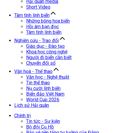
Hải quân media
Short Video
Tâm tình lính biển
Những bông hoa biển
Hồi âm bạn đọc
Tâm tình lính biển
Nghiên cứu - Trao đổi
Giáo dục - Đào tạo
Khoa học công nghệ
Người đi biển cần biết
Chuyển đổi số
Văn hoá - Thể thao
Văn học - Nghệ thuật
Tin thể thao
Nụ cười lính biển
Biển đảo Việt Nam
World Cup 2026
Lịch sử Hải quân
Chính trị
Tin tức - Sự kiện
Bộ đội Cụ Hồ
Bảo vệ nền tảng tư tưởng của Đảng