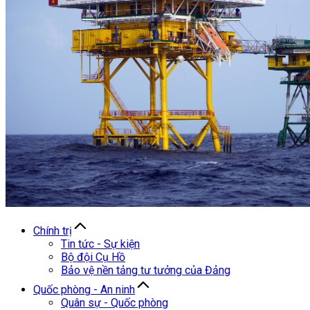
Chính trị
Tin tức - Sự kiện
Bộ đội Cụ Hồ
Bảo vệ nền tảng tư tưởng của Đảng
Quốc phòng - An ninh
Quân sự - Quốc phòng