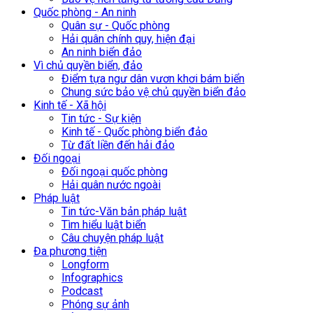
Quốc phòng - An ninh
Quân sự - Quốc phòng
Hải quân chính quy, hiện đại
An ninh biển đảo
Vì chủ quyền biển, đảo
Điểm tựa ngư dân vươn khơi bám biển
Chung sức bảo vệ chủ quyền biển đảo
Kinh tế - Xã hội
Tin tức - Sự kiện
Kinh tế - Quốc phòng biển đảo
Từ đất liền đến hải đảo
Đối ngoại
Đối ngoại quốc phòng
Hải quân nước ngoài
Pháp luật
Tin tức-Văn bản pháp luật
Tìm hiểu luật biển
Câu chuyện pháp luật
Đa phương tiện
Longform
Infographics
Podcast
Phóng sự ảnh