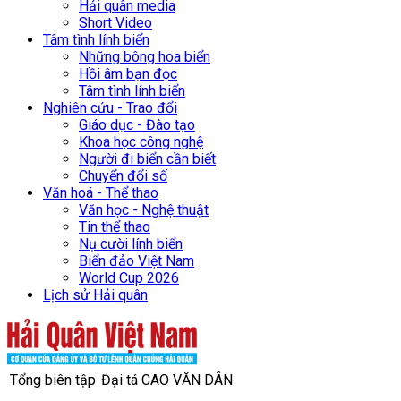
Hải quân media
Short Video
Tâm tình lính biển
Những bông hoa biển
Hồi âm bạn đọc
Tâm tình lính biển
Nghiên cứu - Trao đổi
Giáo dục - Đào tạo
Khoa học công nghệ
Người đi biển cần biết
Chuyển đổi số
Văn hoá - Thể thao
Văn học - Nghệ thuật
Tin thể thao
Nụ cười lính biển
Biển đảo Việt Nam
World Cup 2026
Lịch sử Hải quân
Tổng biên tập
Đại tá CAO VĂN DÂN