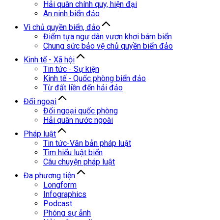
Hải quân chính quy, hiện đại
An ninh biển đảo
Vì chủ quyền biển, đảo
Điểm tựa ngư dân vươn khơi bám biển
Chung sức bảo vệ chủ quyền biển đảo
Kinh tế - Xã hội
Tin tức - Sự kiện
Kinh tế - Quốc phòng biển đảo
Từ đất liền đến hải đảo
Đối ngoại
Đối ngoại quốc phòng
Hải quân nước ngoài
Pháp luật
Tin tức-Văn bản pháp luật
Tìm hiểu luật biển
Câu chuyện pháp luật
Đa phương tiện
Longform
Infographics
Podcast
Phóng sự ảnh