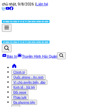
chủ nhật, 9/8/2026
|
Liên hệ
Báo In
Truyền Hình Hải Quân
Chính trị
Quốc phòng - An ninh
Vì chủ quyền biển, đảo
Kinh tế - Xã hội
Đối ngoại
Pháp luật
Đa phương tiện