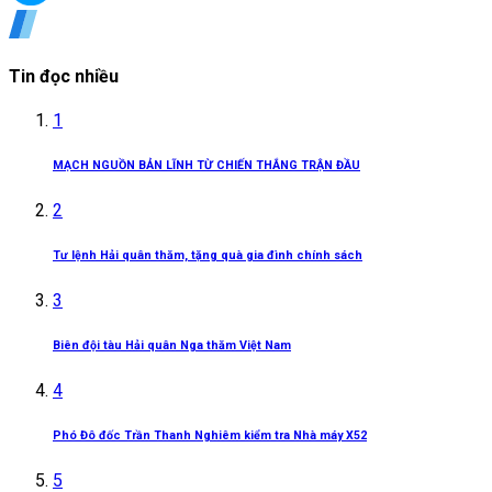
Tin đọc nhiều
1
MẠCH NGUỒN BẢN LĨNH TỪ CHIẾN THẮNG TRẬN ĐẦU
2
Tư lệnh Hải quân thăm, tặng quà gia đình chính sách
3
Biên đội tàu Hải quân Nga thăm Việt Nam
4
Phó Đô đốc Trần Thanh Nghiêm kiểm tra Nhà máy X52
5