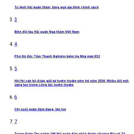
Tư lệnh Hải quân thăm, tặng quà gia đình chính sách
3
Biên đội tàu Hải quân Nga thăm Việt Nam
4
Phó Đô đốc Trần Thanh Nghiêm kiểm tra Nhà máy X52
5
Hội thi cán bộ đoàn giỏi và tuyên truyền viên trẻ năm 2026: Nhiều đổi mới,
sáng tạo trong công tác tuyên truyền
6
Chị nuôi quân đảm đang, tận tụy
7
Trung đoàn Tàu ngầm 196 Hải quân đón nhận Huân chương Bảo vệ Tổ