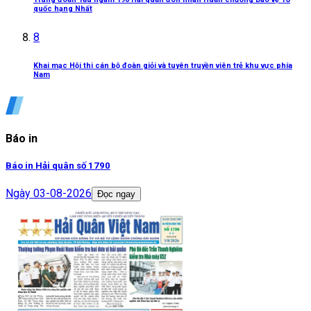
quốc hạng Nhất
8
Khai mạc Hội thi cán bộ đoàn giỏi và tuyên truyền viên trẻ khu vực phía
Nam
Báo in
Báo in Hải quân số 1790
Ngày
03-08-2026
Đọc ngay