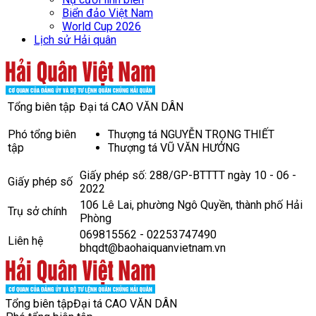
Biển đảo Việt Nam
World Cup 2026
Lịch sử Hải quân
Tổng biên tập
Đại tá CAO VĂN DÂN
Phó tổng biên
Thượng tá NGUYỄN TRỌNG THIẾT
tập
Thượng tá VŨ VĂN HƯỞNG
Giấy phép số: 288/GP-BTTTT ngày 10 - 06 -
Giấy phép số
2022
106 Lê Lai, phường Ngô Quyền, thành phố Hải
Trụ sở chính
Phòng
069815562 - 02253747490
Liên hệ
bhqdt@baohaiquanvietnam.vn
Tổng biên tập
Đại tá CAO VĂN DÂN