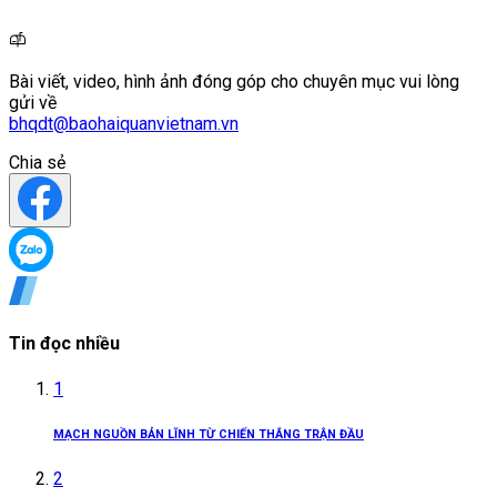
Bài viết, video, hình ảnh đóng góp cho chuyên mục vui lòng
gửi về
bhqdt@baohaiquanvietnam.vn
Chia sẻ
Tin đọc nhiều
1
MẠCH NGUỒN BẢN LĨNH TỪ CHIẾN THẮNG TRẬN ĐẦU
2