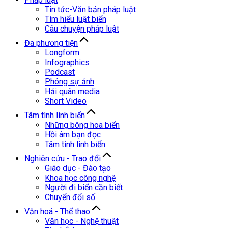
Tin tức-Văn bản pháp luật
Tìm hiểu luật biển
Câu chuyện pháp luật
Đa phương tiện
Longform
Infographics
Podcast
Phóng sự ảnh
Hải quân media
Short Video
Tâm tình lính biển
Những bông hoa biển
Hồi âm bạn đọc
Tâm tình lính biển
Nghiên cứu - Trao đổi
Giáo dục - Đào tạo
Khoa học công nghệ
Người đi biển cần biết
Chuyển đổi số
Văn hoá - Thể thao
Văn học - Nghệ thuật