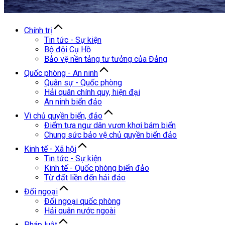
Chính trị
Tin tức - Sự kiện
Bộ đội Cụ Hồ
Bảo vệ nền tảng tư tưởng của Đảng
Quốc phòng - An ninh
Quân sự - Quốc phòng
Hải quân chính quy, hiện đại
An ninh biển đảo
Vì chủ quyền biển, đảo
Điểm tựa ngư dân vươn khơi bám biển
Chung sức bảo vệ chủ quyền biển đảo
Kinh tế - Xã hội
Tin tức - Sự kiện
Kinh tế - Quốc phòng biển đảo
Từ đất liền đến hải đảo
Đối ngoại
Đối ngoại quốc phòng
Hải quân nước ngoài
Pháp luật