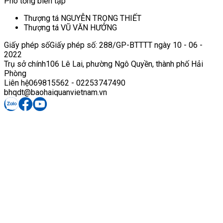
Phó tổng biên tập
Thượng tá NGUYỄN TRỌNG THIẾT
Thượng tá VŨ VĂN HƯỞNG
Giấy phép số
Giấy phép số: 288/GP-BTTTT ngày 10 - 06 -
2022
Trụ sở chính
106 Lê Lai, phường Ngô Quyền, thành phố Hải
Phòng
Liên hệ
069815562 - 02253747490
bhqdt@baohaiquanvietnam.vn