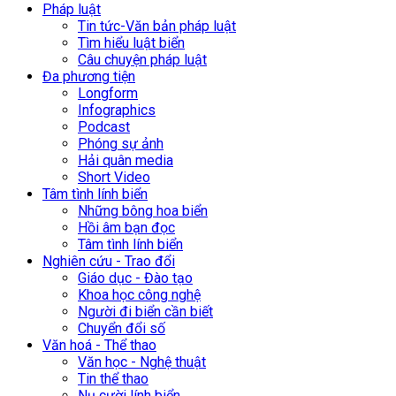
Pháp luật
Tin tức-Văn bản pháp luật
Tìm hiểu luật biển
Câu chuyện pháp luật
Đa phương tiện
Longform
Infographics
Podcast
Phóng sự ảnh
Hải quân media
Short Video
Tâm tình lính biển
Những bông hoa biển
Hồi âm bạn đọc
Tâm tình lính biển
Nghiên cứu - Trao đổi
Giáo dục - Đào tạo
Khoa học công nghệ
Người đi biển cần biết
Chuyển đổi số
Văn hoá - Thể thao
Văn học - Nghệ thuật
Tin thể thao
Nụ cười lính biển