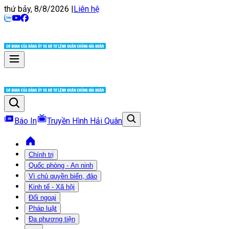
thứ bảy, 8/8/2026
|
Liên hệ
Báo In
Truyền Hình Hải Quân
Chính trị
Quốc phòng - An ninh
Vì chủ quyền biển, đảo
Kinh tế - Xã hội
Đối ngoại
Pháp luật
Đa phương tiện