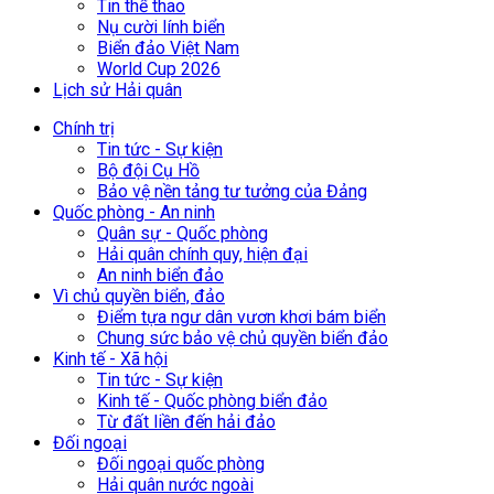
Tin thể thao
Nụ cười lính biển
Biển đảo Việt Nam
World Cup 2026
Lịch sử Hải quân
Chính trị
Tin tức - Sự kiện
Bộ đội Cụ Hồ
Bảo vệ nền tảng tư tưởng của Đảng
Quốc phòng - An ninh
Quân sự - Quốc phòng
Hải quân chính quy, hiện đại
An ninh biển đảo
Vì chủ quyền biển, đảo
Điểm tựa ngư dân vươn khơi bám biển
Chung sức bảo vệ chủ quyền biển đảo
Kinh tế - Xã hội
Tin tức - Sự kiện
Kinh tế - Quốc phòng biển đảo
Từ đất liền đến hải đảo
Đối ngoại
Đối ngoại quốc phòng
Hải quân nước ngoài