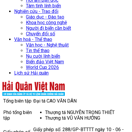
Hồi âm bạn đọc
Tâm tình lính biển
Nghiên cứu - Trao đổi
Giáo dục - Đào tạo
Khoa học công nghệ
Người đi biển cần biết
Chuyển đổi số
Văn hoá - Thể thao
Văn học - Nghệ thuật
Tin thể thao
Nụ cười lính biển
Biển đảo Việt Nam
World Cup 2026
Lịch sử Hải quân
Tổng biên tập
Đại tá CAO VĂN DÂN
Phó tổng biên
Thượng tá NGUYỄN TRỌNG THIẾT
tập
Thượng tá VŨ VĂN HƯỞNG
Giấy phép số: 288/GP-BTTTT ngày 10 - 06 -