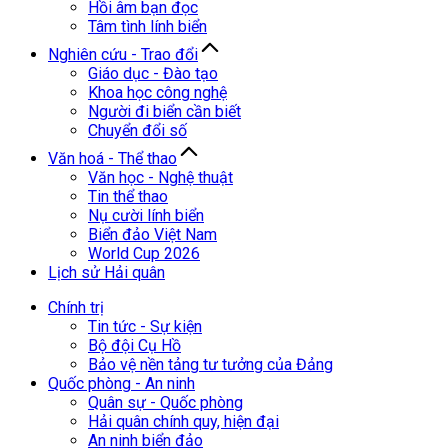
Hồi âm bạn đọc
Tâm tình lính biển
Nghiên cứu - Trao đổi
Giáo dục - Đào tạo
Khoa học công nghệ
Người đi biển cần biết
Chuyển đổi số
Văn hoá - Thể thao
Văn học - Nghệ thuật
Tin thể thao
Nụ cười lính biển
Biển đảo Việt Nam
World Cup 2026
Lịch sử Hải quân
Chính trị
Tin tức - Sự kiện
Bộ đội Cụ Hồ
Bảo vệ nền tảng tư tưởng của Đảng
Quốc phòng - An ninh
Quân sự - Quốc phòng
Hải quân chính quy, hiện đại
An ninh biển đảo