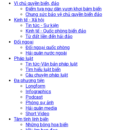
Vì chủ quyền biển, đảo
Điểm tựa ngư dân vươn khơi bám biển
Chung sức bảo vệ chủ quyền biển đảo
Kinh tế - Xã hội
Tin tức - Sự kiện
Kinh tế - Quốc phòng biển đảo
Từ đất liền đến hải đảo
Đối ngoại
Đối ngoại quốc phòng
Hải quân nước ngoài
Pháp luật
Tin tức-Văn bản pháp luật
Tìm hiểu luật biển
Câu chuyện pháp luật
Đa phương tiện
Longform
Infographics
Podcast
Phóng sự ảnh
Hải quân media
Short Video
Tâm tình lính biển
Những bông hoa biển