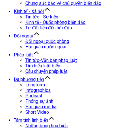
Chung sức bảo vệ chủ quyền biển đảo
Kinh tế - Xã hội
Tin tức - Sự kiện
Kinh tế - Quốc phòng biển đảo
Từ đất liền đến hải đảo
Đối ngoại
Đối ngoại quốc phòng
Hải quân nước ngoài
Pháp luật
Tin tức-Văn bản pháp luật
Tìm hiểu luật biển
Câu chuyện pháp luật
Đa phương tiện
Longform
Infographics
Podcast
Phóng sự ảnh
Hải quân media
Short Video
Tâm tình lính biển
Những bông hoa biển