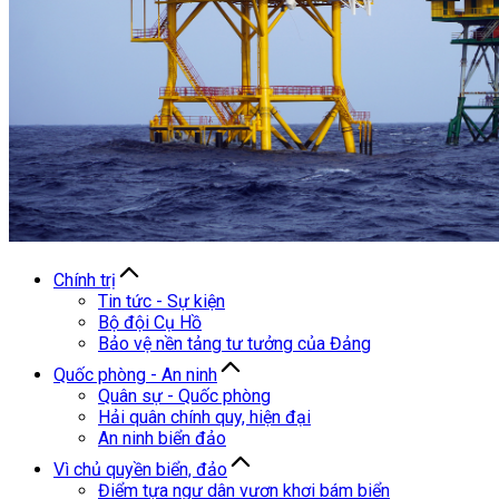
Chính trị
Tin tức - Sự kiện
Bộ đội Cụ Hồ
Bảo vệ nền tảng tư tưởng của Đảng
Quốc phòng - An ninh
Quân sự - Quốc phòng
Hải quân chính quy, hiện đại
An ninh biển đảo
Vì chủ quyền biển, đảo
Điểm tựa ngư dân vươn khơi bám biển