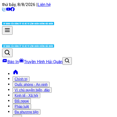
thứ bảy, 8/8/2026
|
Liên hệ
Báo In
Truyền Hình Hải Quân
Chính trị
Quốc phòng - An ninh
Vì chủ quyền biển, đảo
Kinh tế - Xã hội
Đối ngoại
Pháp luật
Đa phương tiện