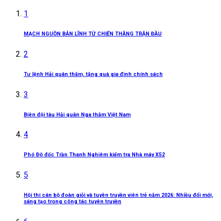
1
MẠCH NGUỒN BẢN LĨNH TỪ CHIẾN THẮNG TRẬN ĐẦU
2
Tư lệnh Hải quân thăm, tặng quà gia đình chính sách
3
Biên đội tàu Hải quân Nga thăm Việt Nam
4
Phó Đô đốc Trần Thanh Nghiêm kiểm tra Nhà máy X52
5
Hội thi cán bộ đoàn giỏi và tuyên truyền viên trẻ năm 2026: Nhiều đổi mới,
sáng tạo trong công tác tuyên truyền