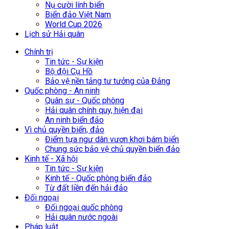
Nụ cười lính biển
Biển đảo Việt Nam
World Cup 2026
Lịch sử Hải quân
Chính trị
Tin tức - Sự kiện
Bộ đội Cụ Hồ
Bảo vệ nền tảng tư tưởng của Đảng
Quốc phòng - An ninh
Quân sự - Quốc phòng
Hải quân chính quy, hiện đại
An ninh biển đảo
Vì chủ quyền biển, đảo
Điểm tựa ngư dân vươn khơi bám biển
Chung sức bảo vệ chủ quyền biển đảo
Kinh tế - Xã hội
Tin tức - Sự kiện
Kinh tế - Quốc phòng biển đảo
Từ đất liền đến hải đảo
Đối ngoại
Đối ngoại quốc phòng
Hải quân nước ngoài
Pháp luật