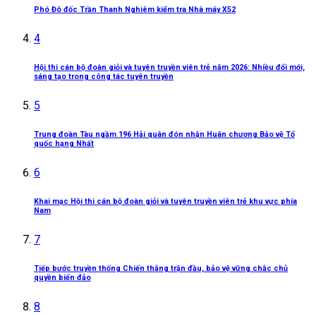
Phó Đô đốc Trần Thanh Nghiêm kiểm tra Nhà máy X52
4
Hội thi cán bộ đoàn giỏi và tuyên truyền viên trẻ năm 2026: Nhiều đổi mới,
sáng tạo trong công tác tuyên truyền
5
Trung đoàn Tàu ngầm 196 Hải quân đón nhận Huân chương Bảo vệ Tổ
quốc hạng Nhất
6
Khai mạc Hội thi cán bộ đoàn giỏi và tuyên truyền viên trẻ khu vực phía
Nam
7
Tiếp bước truyền thống Chiến thắng trận đầu, bảo vệ vững chắc chủ
quyền biển đảo
8