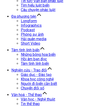
Tin tức-Văn bản pháp luật
Tìm hiểu luật biển
Câu chuyện pháp luật
Đa phương tiện
Longform
Infographics
Podcast
Phóng sự ảnh
Hải quân media
Short Video
Tâm tình lính biển
Những bông hoa biển
Hồi âm bạn đọc
Tâm tình lính biển
Nghiên cứu - Trao đổi
Giáo dục - Đào tạo
Khoa học công nghệ
Người đi biển cần biết
Chuyển đổi số
Văn hoá - Thể thao
Văn học - Nghệ thuật
Tin thể thao