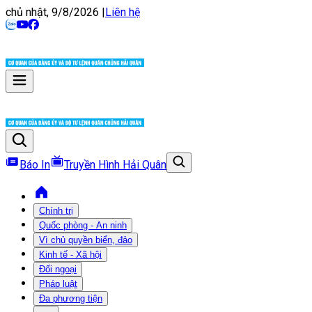
chủ nhật, 9/8/2026
|
Liên hệ
Báo In
Truyền Hình Hải Quân
Chính trị
Quốc phòng - An ninh
Vì chủ quyền biển, đảo
Kinh tế - Xã hội
Đối ngoại
Pháp luật
Đa phương tiện