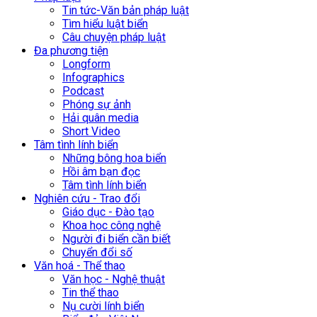
Tin tức-Văn bản pháp luật
Tìm hiểu luật biển
Câu chuyện pháp luật
Đa phương tiện
Longform
Infographics
Podcast
Phóng sự ảnh
Hải quân media
Short Video
Tâm tình lính biển
Những bông hoa biển
Hồi âm bạn đọc
Tâm tình lính biển
Nghiên cứu - Trao đổi
Giáo dục - Đào tạo
Khoa học công nghệ
Người đi biển cần biết
Chuyển đổi số
Văn hoá - Thể thao
Văn học - Nghệ thuật
Tin thể thao
Nụ cười lính biển