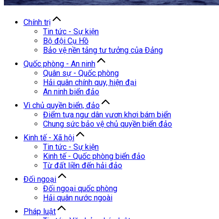
Chính trị
Tin tức - Sự kiện
Bộ đội Cụ Hồ
Bảo vệ nền tảng tư tưởng của Đảng
Quốc phòng - An ninh
Quân sự - Quốc phòng
Hải quân chính quy, hiện đại
An ninh biển đảo
Vì chủ quyền biển, đảo
Điểm tựa ngư dân vươn khơi bám biển
Chung sức bảo vệ chủ quyền biển đảo
Kinh tế - Xã hội
Tin tức - Sự kiện
Kinh tế - Quốc phòng biển đảo
Từ đất liền đến hải đảo
Đối ngoại
Đối ngoại quốc phòng
Hải quân nước ngoài
Pháp luật