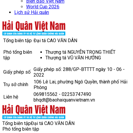
Biển đảo Việt Nam
World Cup 2026
Lịch sử Hải quân
Tổng biên tập
Đại tá CAO VĂN DÂN
Phó tổng biên
Thượng tá NGUYỄN TRỌNG THIẾT
tập
Thượng tá VŨ VĂN HƯỞNG
Giấy phép số: 288/GP-BTTTT ngày 10 - 06 -
Giấy phép số
2022
106 Lê Lai, phường Ngô Quyền, thành phố Hải
Trụ sở chính
Phòng
069815562 - 02253747490
Liên hệ
bhqdt@baohaiquanvietnam.vn
Tổng biên tập
Đại tá CAO VĂN DÂN
Phó tổng biên tập