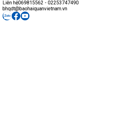
Liên hệ
069815562 - 02253747490
bhqdt@baohaiquanvietnam.vn