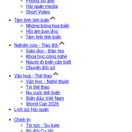
Phóng sự ảnh
Hải quân media
Short Video
Tâm tình lính biển
Những bông hoa biển
Hồi âm bạn đọc
Tâm tình lính biển
Nghiên cứu - Trao đổi
Giáo dục - Đào tạo
Khoa học công nghệ
Người đi biển cần biết
Chuyển đổi số
Văn hoá - Thể thao
Văn học - Nghệ thuật
Tin thể thao
Nụ cười lính biển
Biển đảo Việt Nam
World Cup 2026
Lịch sử Hải quân
Chính trị
Tin tức - Sự kiện
Bộ đội Cụ Hồ