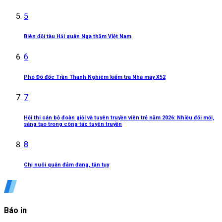
5
Biên đội tàu Hải quân Nga thăm Việt Nam
6
Phó Đô đốc Trần Thanh Nghiêm kiểm tra Nhà máy X52
7
Hội thi cán bộ đoàn giỏi và tuyên truyền viên trẻ năm 2026: Nhiều đổi mới,
sáng tạo trong công tác tuyên truyền
8
Chị nuôi quân đảm đang, tận tụy
Báo in