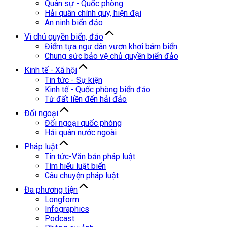
Quân sự - Quốc phòng
Hải quân chính quy, hiện đại
An ninh biển đảo
Vì chủ quyền biển, đảo
Điểm tựa ngư dân vươn khơi bám biển
Chung sức bảo vệ chủ quyền biển đảo
Kinh tế - Xã hội
Tin tức - Sự kiện
Kinh tế - Quốc phòng biển đảo
Từ đất liền đến hải đảo
Đối ngoại
Đối ngoại quốc phòng
Hải quân nước ngoài
Pháp luật
Tin tức-Văn bản pháp luật
Tìm hiểu luật biển
Câu chuyện pháp luật
Đa phương tiện
Longform
Infographics
Podcast