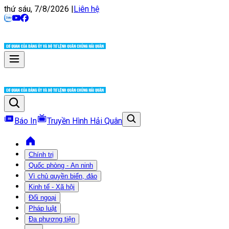
thứ sáu, 7/8/2026
|
Liên hệ
Báo In
Truyền Hình Hải Quân
Chính trị
Quốc phòng - An ninh
Vì chủ quyền biển, đảo
Kinh tế - Xã hội
Đối ngoại
Pháp luật
Đa phương tiện