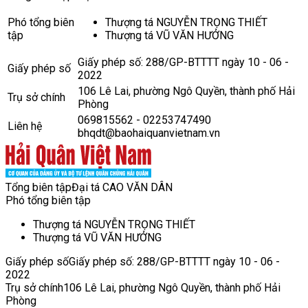
Phó tổng biên
Thượng tá NGUYỄN TRỌNG THIẾT
tập
Thượng tá VŨ VĂN HƯỞNG
Giấy phép số: 288/GP-BTTTT ngày 10 - 06 -
Giấy phép số
2022
106 Lê Lai, phường Ngô Quyền, thành phố Hải
Trụ sở chính
Phòng
069815562 - 02253747490
Liên hệ
bhqdt@baohaiquanvietnam.vn
Tổng biên tập
Đại tá CAO VĂN DÂN
Phó tổng biên tập
Thượng tá NGUYỄN TRỌNG THIẾT
Thượng tá VŨ VĂN HƯỞNG
Giấy phép số
Giấy phép số: 288/GP-BTTTT ngày 10 - 06 -
2022
Trụ sở chính
106 Lê Lai, phường Ngô Quyền, thành phố Hải
Phòng