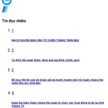
Tin đọc nhiều
1
MẠCH NGUỒN BẢN LĨNH TỪ CHIẾN THẮNG TRẬN ĐẦU
2
Tư lệnh Hải quân thăm, tặng quà gia đình chính sách
3
Bế mạc Hội thi cán bộ đoàn giỏi và tuyên truyền viên trẻ Quân chủng Hải
quân khu vực phía Bắc
4
Đoàn đại biểu Quân chủng Hải quân tổ chức các hoạt động tri ân tại tỉnh
Quảng Trị