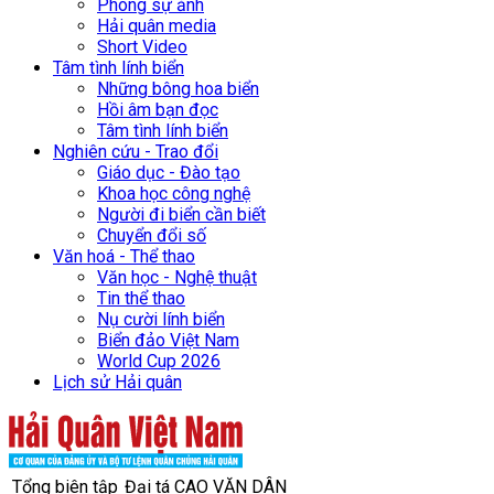
Phóng sự ảnh
Hải quân media
Short Video
Tâm tình lính biển
Những bông hoa biển
Hồi âm bạn đọc
Tâm tình lính biển
Nghiên cứu - Trao đổi
Giáo dục - Đào tạo
Khoa học công nghệ
Người đi biển cần biết
Chuyển đổi số
Văn hoá - Thể thao
Văn học - Nghệ thuật
Tin thể thao
Nụ cười lính biển
Biển đảo Việt Nam
World Cup 2026
Lịch sử Hải quân
Tổng biên tập
Đại tá CAO VĂN DÂN