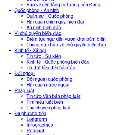
Bảo vệ nền tảng tư tưởng của Đảng
Quốc phòng - An ninh
Quân sự - Quốc phòng
Hải quân chính quy, hiện đại
An ninh biển đảo
Vì chủ quyền biển, đảo
Điểm tựa ngư dân vươn khơi bám biển
Chung sức bảo vệ chủ quyền biển đảo
Kinh tế - Xã hội
Tin tức - Sự kiện
Kinh tế - Quốc phòng biển đảo
Từ đất liền đến hải đảo
Đối ngoại
Đối ngoại quốc phòng
Hải quân nước ngoài
Pháp luật
Tin tức-Văn bản pháp luật
Tìm hiểu luật biển
Câu chuyện pháp luật
Đa phương tiện
Longform
Infographics
Podcast