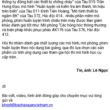
thống tự động bật các thiết bị chống cháy” của Tàu 015-Trần
Hưng Đạo; mô hình “Huấn luyện và kiểm tra âm thanh, tín hiệu
trên biển” của Tàu 011-Đinh Tiên Hoàng; “Mô hình thiết bị
ngắm BK” của Tàu 372, Hải đội 414... nhiều phần mềm mô
phỏng, phim huấn luyện trình chiếu trên máy được Ban giám
khảo đánh giá tốt như: Mô phỏng “Các hỏng hóc thông thường
và biện pháp khắc phục pháo AK176 của Tàu 376, Hải đội
412...
Hội thi nhằm đánh giá chất lượng các mô hình, mô phỏng, phim
huấn luyện theo nội dung bài giảng, qua đó lựa chọn các sản
phẩm có tính ứng dụng cao tham gia hội thi mô hình học cụ
cấp trên…
Tin, ảnh: Lê Ngọc
Bài viết, video, hình ảnh đóng góp cho chuyên mục vui lòng
gửi về
bhqdt@baohaiquanvietnam.vn