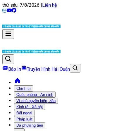
thứ sáu, 7/8/2026
|
Liên hệ
Báo In
Truyền Hình Hải Quân
Chính trị
Quốc phòng - An ninh
Vì chủ quyền biển, đảo
Kinh tế - Xã hội
Đối ngoại
Pháp luật
Đa phương tiện