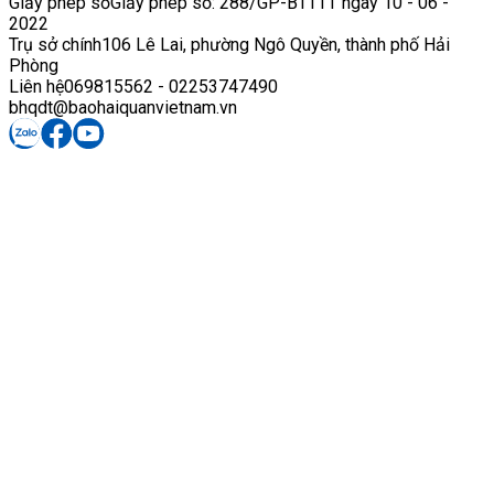
Giấy phép số
Giấy phép số: 288/GP-BTTTT ngày 10 - 06 -
2022
Trụ sở chính
106 Lê Lai, phường Ngô Quyền, thành phố Hải
Phòng
Liên hệ
069815562 - 02253747490
bhqdt@baohaiquanvietnam.vn