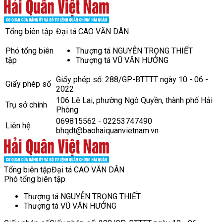
Tổng biên tập
Đại tá CAO VĂN DÂN
Phó tổng biên
Thượng tá NGUYỄN TRỌNG THIẾT
tập
Thượng tá VŨ VĂN HƯỞNG
Giấy phép số: 288/GP-BTTTT ngày 10 - 06 -
Giấy phép số
2022
106 Lê Lai, phường Ngô Quyền, thành phố Hải
Trụ sở chính
Phòng
069815562 - 02253747490
Liên hệ
bhqdt@baohaiquanvietnam.vn
Tổng biên tập
Đại tá CAO VĂN DÂN
Phó tổng biên tập
Thượng tá NGUYỄN TRỌNG THIẾT
Thượng tá VŨ VĂN HƯỞNG