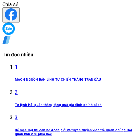
Chia sẻ
Tin đọc nhiều
1
MẠCH NGUỒN BẢN LĨNH TỪ CHIẾN THẮNG TRẬN ĐẦU
2
Tư lệnh Hải quân thăm, tặng quà gia đình chính sách
3
Bế mạc Hội thi cán bộ đoàn giỏi và tuyên truyền viên trẻ Quân chủng Hải
quân khu vực phía Bắc