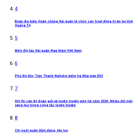
4
Đoàn đại biểu Quân chủng Hải quân tổ chức các hoạt động tri ân tại tỉnh
Quảng Trị
5
Biên đội tàu Hải quân Nga thăm Việt Nam
6
Phó Đô đốc Trần Thanh Nghiêm kiểm tra Nhà máy X52
7
Hội thi cán bộ đoàn giỏi và tuyên truyền viên trẻ năm 2026: Nhiều đổi mới,
sáng tạo trong công tác tuyên truyền
8
Chị nuôi quân đảm đang, tận tụy