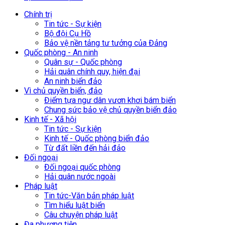
Chính trị
Tin tức - Sự kiện
Bộ đội Cụ Hồ
Bảo vệ nền tảng tư tưởng của Đảng
Quốc phòng - An ninh
Quân sự - Quốc phòng
Hải quân chính quy, hiện đại
An ninh biển đảo
Vì chủ quyền biển, đảo
Điểm tựa ngư dân vươn khơi bám biển
Chung sức bảo vệ chủ quyền biển đảo
Kinh tế - Xã hội
Tin tức - Sự kiện
Kinh tế - Quốc phòng biển đảo
Từ đất liền đến hải đảo
Đối ngoại
Đối ngoại quốc phòng
Hải quân nước ngoài
Pháp luật
Tin tức-Văn bản pháp luật
Tìm hiểu luật biển
Câu chuyện pháp luật
Đa phương tiện