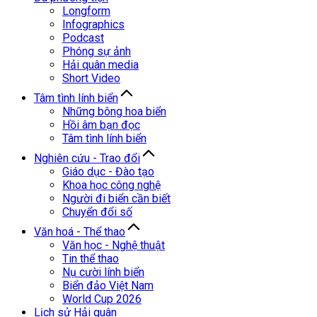
Longform
Infographics
Podcast
Phóng sự ảnh
Hải quân media
Short Video
Tâm tình lính biển
Những bông hoa biển
Hồi âm bạn đọc
Tâm tình lính biển
Nghiên cứu - Trao đổi
Giáo dục - Đào tạo
Khoa học công nghệ
Người đi biển cần biết
Chuyển đổi số
Văn hoá - Thể thao
Văn học - Nghệ thuật
Tin thể thao
Nụ cười lính biển
Biển đảo Việt Nam
World Cup 2026
Lịch sử Hải quân