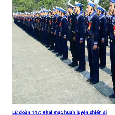
Lữ đoàn 147: Khai mạc huấn luyện chiến sĩ