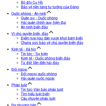
Bộ đội Cụ Hồ
Bảo vệ nền tảng tư tưởng của Đảng
Quốc phòng - An ninh
Quân sự - Quốc phòng
Hải quân chính quy, hiện đại
An ninh biển đảo
Vì chủ quyền biển, đảo
Điểm tựa ngư dân vươn khơi bám biển
Chung sức bảo vệ chủ quyền biển đảo
Kinh tế - Xã hội
Tin tức - Sự kiện
Kinh tế - Quốc phòng biển đảo
Từ đất liền đến hải đảo
Đối ngoại
Đối ngoại quốc phòng
Hải quân nước ngoài
Pháp luật
Tin tức-Văn bản pháp luật
Tìm hiểu luật biển
Câu chuyện pháp luật
Đa phương tiện