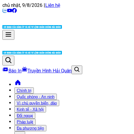
chủ nhật, 9/8/2026
|
Liên hệ
Báo In
Truyền Hình Hải Quân
Chính trị
Quốc phòng - An ninh
Vì chủ quyền biển, đảo
Kinh tế - Xã hội
Đối ngoại
Pháp luật
Đa phương tiện