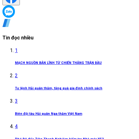
Tin đọc nhiều
1
MẠCH NGUỒN BẢN LĨNH TỪ CHIẾN THẮNG TRẬN ĐẦU
2
Tư lệnh Hải quân thăm, tặng quà gia đình chính sách
3
Biên đội tàu Hải quân Nga thăm Việt Nam
4