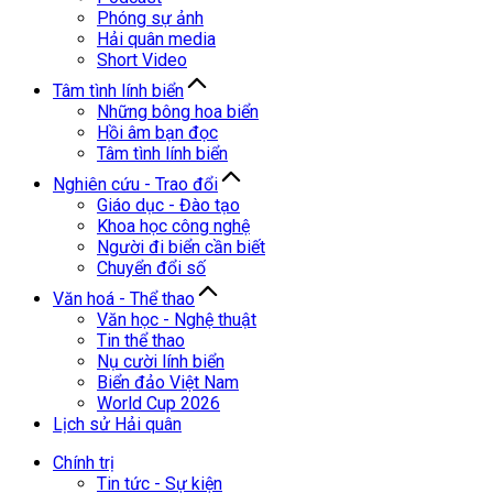
Phóng sự ảnh
Hải quân media
Short Video
Tâm tình lính biển
Những bông hoa biển
Hồi âm bạn đọc
Tâm tình lính biển
Nghiên cứu - Trao đổi
Giáo dục - Đào tạo
Khoa học công nghệ
Người đi biển cần biết
Chuyển đổi số
Văn hoá - Thể thao
Văn học - Nghệ thuật
Tin thể thao
Nụ cười lính biển
Biển đảo Việt Nam
World Cup 2026
Lịch sử Hải quân
Chính trị
Tin tức - Sự kiện