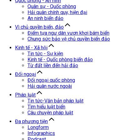
Quốc phòng - An ninh
Quân sự - Quốc phòng
Hải quân chính quy, hiện đại
An ninh biển đảo
Vì chủ quyền biển, đảo
Điểm tựa ngư dân vươn khơi bám biển
Chung sức bảo vệ chủ quyền biển đảo
Kinh tế - Xã hội
Tin tức - Sự kiện
Kinh tế - Quốc phòng biển đảo
Từ đất liền đến hải đảo
Đối ngoại
Đối ngoại quốc phòng
Hải quân nước ngoài
Pháp luật
Tin tức-Văn bản pháp luật
Tìm hiểu luật biển
Câu chuyện pháp luật
Đa phương tiện
Longform
Infographics
Podcast