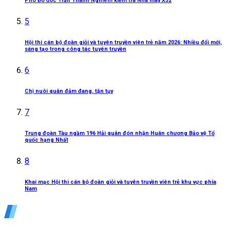
Phó Đô đốc Trần Thanh Nghiêm kiểm tra Nhà máy X52
5
Hội thi cán bộ đoàn giỏi và tuyên truyền viên trẻ năm 2026: Nhiều đổi mới,
sáng tạo trong công tác tuyên truyền
6
Chị nuôi quân đảm đang, tận tụy
7
Trung đoàn Tàu ngầm 196 Hải quân đón nhận Huân chương Bảo vệ Tổ
quốc hạng Nhất
8
Khai mạc Hội thi cán bộ đoàn giỏi và tuyên truyền viên trẻ khu vực phía
Nam