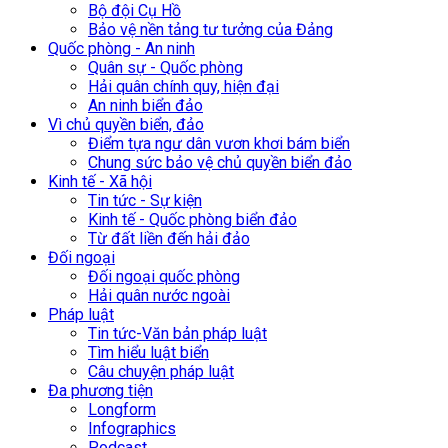
Bộ đội Cụ Hồ
Bảo vệ nền tảng tư tưởng của Đảng
Quốc phòng - An ninh
Quân sự - Quốc phòng
Hải quân chính quy, hiện đại
An ninh biển đảo
Vì chủ quyền biển, đảo
Điểm tựa ngư dân vươn khơi bám biển
Chung sức bảo vệ chủ quyền biển đảo
Kinh tế - Xã hội
Tin tức - Sự kiện
Kinh tế - Quốc phòng biển đảo
Từ đất liền đến hải đảo
Đối ngoại
Đối ngoại quốc phòng
Hải quân nước ngoài
Pháp luật
Tin tức-Văn bản pháp luật
Tìm hiểu luật biển
Câu chuyện pháp luật
Đa phương tiện
Longform
Infographics
Podcast