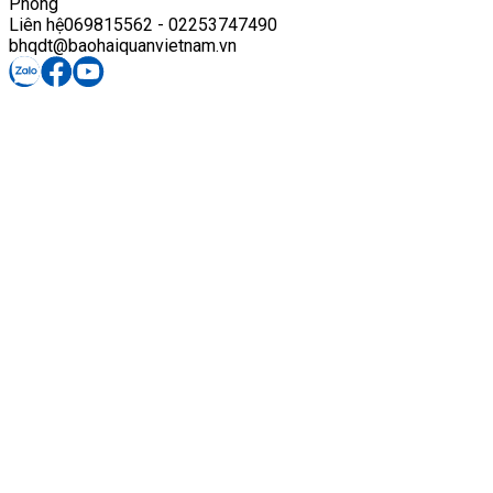
Phòng
Liên hệ
069815562 - 02253747490
bhqdt@baohaiquanvietnam.vn