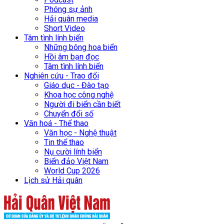
Phóng sự ảnh
Hải quân media
Short Video
Tâm tình lính biển
Những bông hoa biển
Hồi âm bạn đọc
Tâm tình lính biển
Nghiên cứu - Trao đổi
Giáo dục - Đào tạo
Khoa học công nghệ
Người đi biển cần biết
Chuyển đổi số
Văn hoá - Thể thao
Văn học - Nghệ thuật
Tin thể thao
Nụ cười lính biển
Biển đảo Việt Nam
World Cup 2026
Lịch sử Hải quân