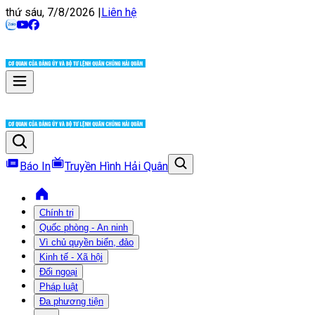
thứ sáu, 7/8/2026
|
Liên hệ
Báo In
Truyền Hình Hải Quân
Chính trị
Quốc phòng - An ninh
Vì chủ quyền biển, đảo
Kinh tế - Xã hội
Đối ngoại
Pháp luật
Đa phương tiện