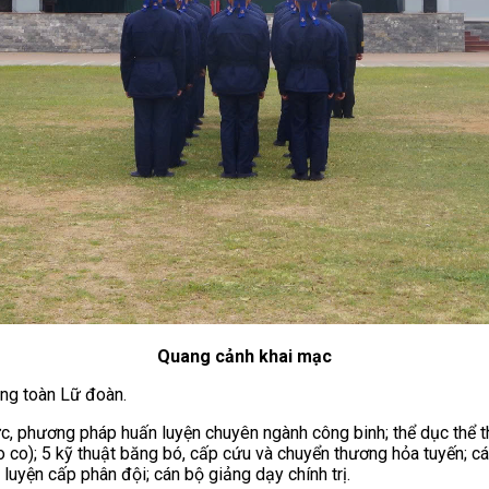
Quang cảnh khai mạc
rong toàn Lữ đoàn.
ức, phương pháp huấn luyện chuyên ngành công binh; thể dục thể 
kéo co); 5 kỹ thuật băng bó, cấp cứu và chuyển thương hỏa tuyến; 
 luyện cấp phân đội; cán bộ giảng dạy chính trị.