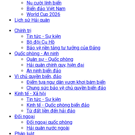
Nụ cười lính biển
Biển đảo Việt Nam
World Cup 2026
Lịch sử Hải quân
Chính trị
Tin tức - Sự kiện
Bộ đội Cụ Hồ
Bảo vệ nền tảng tư tưởng của Đảng
Quốc phòng - An ninh
Quân sự - Quốc phòng
Hải quân chính quy, hiện đại
An ninh biển đảo
Vì chủ quyền biển, đảo
Điểm tựa ngư dân vươn khơi bám biển
Chung sức bảo vệ chủ quyền biển đảo
Kinh tế - Xã hội
Tin tức - Sự kiện
Kinh tế - Quốc phòng biển đảo
Từ đất liền đến hải đảo
Đối ngoại
Đối ngoại quốc phòng
Hải quân nước ngoài
Pháp luật