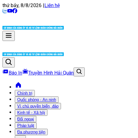
thứ bảy, 8/8/2026
|
Liên hệ
Báo In
Truyền Hình Hải Quân
Chính trị
Quốc phòng - An ninh
Vì chủ quyền biển, đảo
Kinh tế - Xã hội
Đối ngoại
Pháp luật
Đa phương tiện