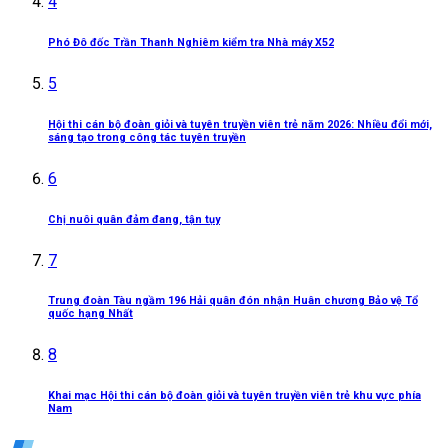
4
Phó Đô đốc Trần Thanh Nghiêm kiểm tra Nhà máy X52
5
Hội thi cán bộ đoàn giỏi và tuyên truyền viên trẻ năm 2026: Nhiều đổi mới,
sáng tạo trong công tác tuyên truyền
6
Chị nuôi quân đảm đang, tận tụy
7
Trung đoàn Tàu ngầm 196 Hải quân đón nhận Huân chương Bảo vệ Tổ
quốc hạng Nhất
8
Khai mạc Hội thi cán bộ đoàn giỏi và tuyên truyền viên trẻ khu vực phía
Nam