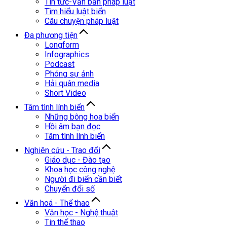
Tin tức-Văn bản pháp luật
Tìm hiểu luật biển
Câu chuyện pháp luật
Đa phương tiện
Longform
Infographics
Podcast
Phóng sự ảnh
Hải quân media
Short Video
Tâm tình lính biển
Những bông hoa biển
Hồi âm bạn đọc
Tâm tình lính biển
Nghiên cứu - Trao đổi
Giáo dục - Đào tạo
Khoa học công nghệ
Người đi biển cần biết
Chuyển đổi số
Văn hoá - Thể thao
Văn học - Nghệ thuật
Tin thể thao