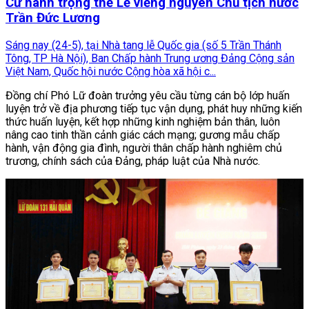
Cử hành trọng thể Lễ viếng nguyên Chủ tịch nước
Trần Đức Lương
Sáng nay (24-5), tại Nhà tang lễ Quốc gia (số 5 Trần Thánh
Tông, TP Hà Nội), Ban Chấp hành Trung ương Đảng Cộng sản
Việt Nam, Quốc hội nước Cộng hòa xã hội c...
Đồng chí Phó Lữ đoàn trưởng yêu cầu từng cán bộ lớp huấn
luyện trở về địa phương tiếp tục vận dụng, phát huy những kiến
thức huấn luyện, kết hợp những kinh nghiệm bản thân, luôn
nâng cao tinh thần cảnh giác cách mạng; gương mẫu chấp
hành, vận động gia đình, người thân chấp hành nghiêm chủ
trương, chính sách của Đảng, pháp luật của Nhà nước.