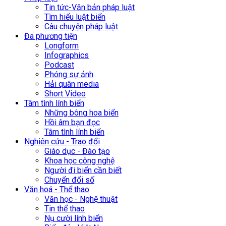
Tin tức-Văn bản pháp luật
Tìm hiểu luật biển
Câu chuyện pháp luật
Đa phương tiện
Longform
Infographics
Podcast
Phóng sự ảnh
Hải quân media
Short Video
Tâm tình lính biển
Những bông hoa biển
Hồi âm bạn đọc
Tâm tình lính biển
Nghiên cứu - Trao đổi
Giáo dục - Đào tạo
Khoa học công nghệ
Người đi biển cần biết
Chuyển đổi số
Văn hoá - Thể thao
Văn học - Nghệ thuật
Tin thể thao
Nụ cười lính biển