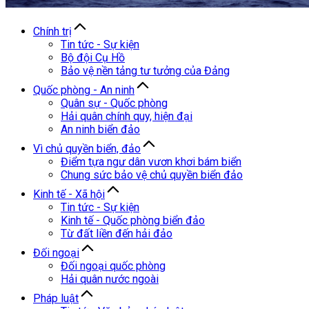
Chính trị
Tin tức - Sự kiện
Bộ đội Cụ Hồ
Bảo vệ nền tảng tư tưởng của Đảng
Quốc phòng - An ninh
Quân sự - Quốc phòng
Hải quân chính quy, hiện đại
An ninh biển đảo
Vì chủ quyền biển, đảo
Điểm tựa ngư dân vươn khơi bám biển
Chung sức bảo vệ chủ quyền biển đảo
Kinh tế - Xã hội
Tin tức - Sự kiện
Kinh tế - Quốc phòng biển đảo
Từ đất liền đến hải đảo
Đối ngoại
Đối ngoại quốc phòng
Hải quân nước ngoài
Pháp luật