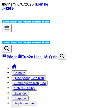
thứ năm, 6/8/2026
|
Liên hệ
Báo In
Truyền Hình Hải Quân
Chính trị
Quốc phòng - An ninh
Vì chủ quyền biển, đảo
Kinh tế - Xã hội
Đối ngoại
Pháp luật
Đa phương tiện