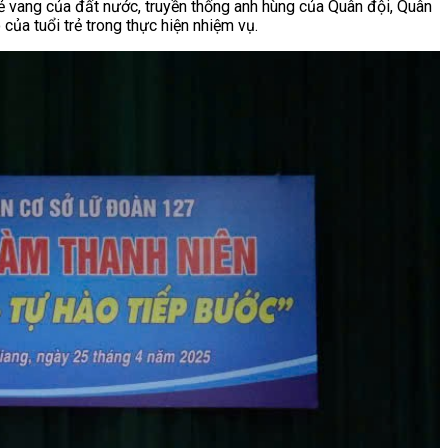
vẻ vang của đất nước, truyền thống anh hùng của Quân đội, Quân
 của tuổi trẻ trong thực hiện nhiệm vụ.