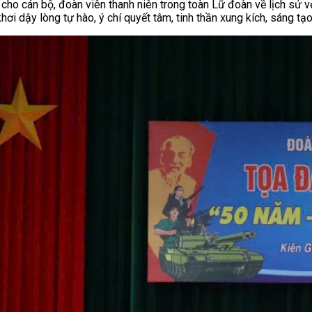
cho cán bộ, đoàn viên thanh niên trong toàn Lữ đoàn về lịch sử 
ơi dậy lòng tự hào, ý chí quyết tâm, tinh thần xung kích, sáng tạo