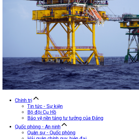
Chính trị
Tin tức - Sự kiện
Bộ đội Cụ Hồ
Bảo vệ nền tảng tư tưởng của Đảng
Quốc phòng - An ninh
Quân sự - Quốc phòng
Hải quân chính quy, hiện đại