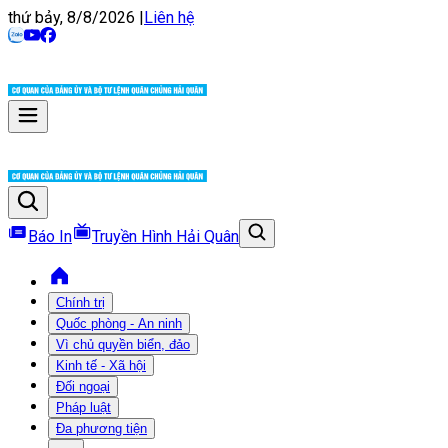
thứ bảy, 8/8/2026
|
Liên hệ
Báo In
Truyền Hình Hải Quân
Chính trị
Quốc phòng - An ninh
Vì chủ quyền biển, đảo
Kinh tế - Xã hội
Đối ngoại
Pháp luật
Đa phương tiện