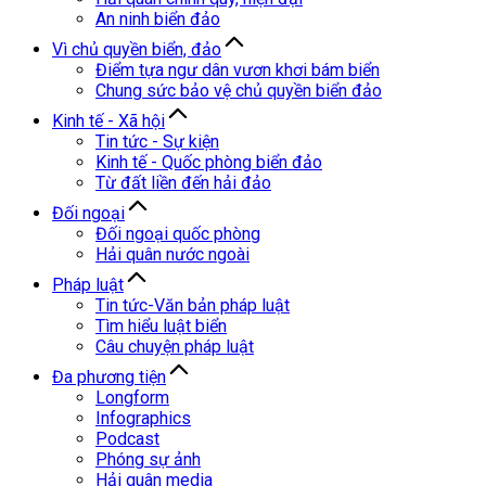
An ninh biển đảo
Vì chủ quyền biển, đảo
Điểm tựa ngư dân vươn khơi bám biển
Chung sức bảo vệ chủ quyền biển đảo
Kinh tế - Xã hội
Tin tức - Sự kiện
Kinh tế - Quốc phòng biển đảo
Từ đất liền đến hải đảo
Đối ngoại
Đối ngoại quốc phòng
Hải quân nước ngoài
Pháp luật
Tin tức-Văn bản pháp luật
Tìm hiểu luật biển
Câu chuyện pháp luật
Đa phương tiện
Longform
Infographics
Podcast
Phóng sự ảnh
Hải quân media