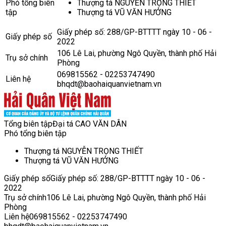
Phó tổng biên
Thượng tá NGUYỄN TRỌNG THIẾT
tập
Thượng tá VŨ VĂN HƯỞNG
Giấy phép số: 288/GP-BTTTT ngày 10 - 06 -
Giấy phép số
2022
106 Lê Lai, phường Ngô Quyền, thành phố Hải
Trụ sở chính
Phòng
069815562 - 02253747490
Liên hệ
bhqdt@baohaiquanvietnam.vn
Tổng biên tập
Đại tá CAO VĂN DÂN
Phó tổng biên tập
Thượng tá NGUYỄN TRỌNG THIẾT
Thượng tá VŨ VĂN HƯỞNG
Giấy phép số
Giấy phép số: 288/GP-BTTTT ngày 10 - 06 -
2022
Trụ sở chính
106 Lê Lai, phường Ngô Quyền, thành phố Hải
Phòng
Liên hệ
069815562 - 02253747490