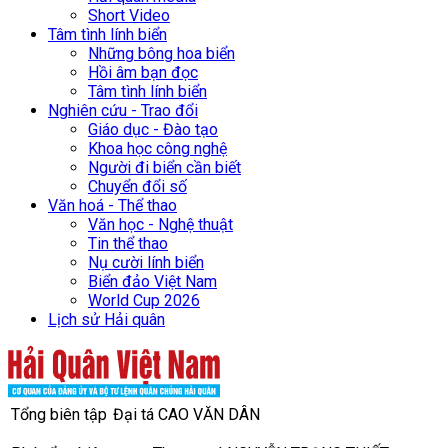
Short Video
Tâm tình lính biển
Những bông hoa biển
Hồi âm bạn đọc
Tâm tình lính biển
Nghiên cứu - Trao đổi
Giáo dục - Đào tạo
Khoa học công nghệ
Người đi biển cần biết
Chuyển đổi số
Văn hoá - Thể thao
Văn học - Nghệ thuật
Tin thể thao
Nụ cười lính biển
Biển đảo Việt Nam
World Cup 2026
Lịch sử Hải quân
Tổng biên tập
Đại tá CAO VĂN DÂN