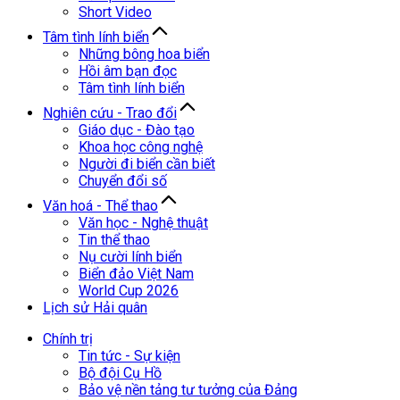
Short Video
Tâm tình lính biển
Những bông hoa biển
Hồi âm bạn đọc
Tâm tình lính biển
Nghiên cứu - Trao đổi
Giáo dục - Đào tạo
Khoa học công nghệ
Người đi biển cần biết
Chuyển đổi số
Văn hoá - Thể thao
Văn học - Nghệ thuật
Tin thể thao
Nụ cười lính biển
Biển đảo Việt Nam
World Cup 2026
Lịch sử Hải quân
Chính trị
Tin tức - Sự kiện
Bộ đội Cụ Hồ
Bảo vệ nền tảng tư tưởng của Đảng