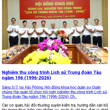
Nghiệm thu công trình Lịch sử Trung đoàn Tàu
ngầm 196 (1996-2026)
Sáng 3/7, tại Hải Phòng, Hội đồng khoa học quân sự Quân
chủng Hải quân tổ chức hội nghị nghiệm thu công trình Lịch sử
Trung đoàn Tàu ngầm 196 (1996-2026). Ch...
Các cơ quan, hải đội thường xuyên kiểm tra, hướng dẫn cán bộ
tàu trong thực hiện các nhiệm vụ, quản lý, chỉ huy đơn vị chặt