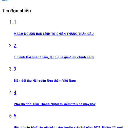
Tin đọc nhiều
1
MẠCH NGUỒN BẢN LĨNH TỪ CHIẾN THẮNG TRẬN ĐẦU
2
Tư lệnh Hải quân thăm, tặng quà gia đình chính sách
3
Biên đội tàu Hải quân Nga thăm Việt Nam
4
Phó Đô đốc Trần Thanh Nghiêm kiểm tra Nhà máy X52
5
Hội thi cán bộ đoàn giỏi và tuyên truyền viên trẻ năm 2026: Nhiều đổi mới,