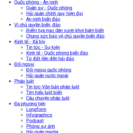
Quốc phòng - An ninh
Quân sự - Quốc phòng
Hải quân chính quy, hiện đại
An ninh biển đảo
Vì chủ quyền biển, đảo
Điểm tựa ngư dân vươn khơi bám biển
Chung sức bảo vệ chủ quyền biển đảo
Kinh tế - Xã hội
Tin tức - Sự kiện
Kinh tế - Quốc phòng biển đảo
Từ đất liền đến hải đảo
Đối ngoại
Đối ngoại quốc phòng
Hải quân nước ngoài
Pháp luật
Tin tức-Văn bản pháp luật
Tìm hiểu luật biển
Câu chuyện pháp luật
Đa phương tiện
Longform
Infographics
Podcast
Phóng sự ảnh
Hải quân media