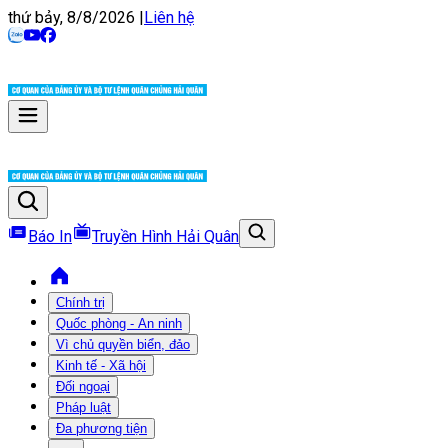
thứ bảy, 8/8/2026
|
Liên hệ
Báo In
Truyền Hình Hải Quân
Chính trị
Quốc phòng - An ninh
Vì chủ quyền biển, đảo
Kinh tế - Xã hội
Đối ngoại
Pháp luật
Đa phương tiện