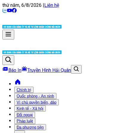
thứ năm, 6/8/2026
|
Liên hệ
Báo In
Truyền Hình Hải Quân
Chính trị
Quốc phòng - An ninh
Vì chủ quyền biển, đảo
Kinh tế - Xã hội
Đối ngoại
Pháp luật
Đa phương tiện