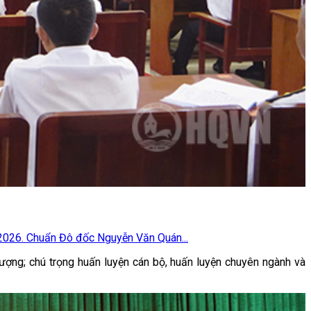
 2026. Chuẩn Đô đốc Nguyễn Văn Quán...
ượng; chú trọng huấn luyện cán bộ, huấn luyện chuyên ngành và