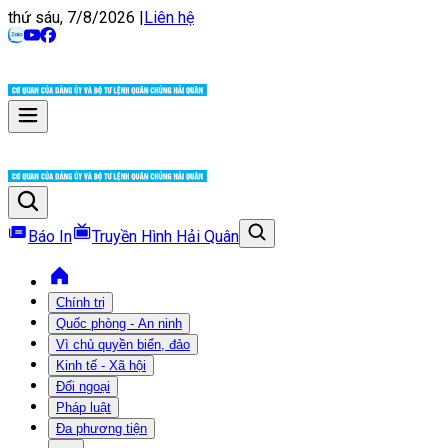
thứ sáu, 7/8/2026
|
Liên hệ
Báo In
Truyền Hình Hải Quân
Chính trị
Quốc phòng - An ninh
Vì chủ quyền biển, đảo
Kinh tế - Xã hội
Đối ngoại
Pháp luật
Đa phương tiện