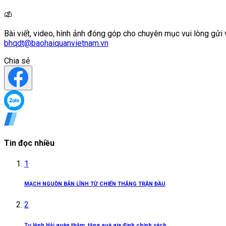
Bài viết, video, hình ảnh đóng góp cho chuyên mục vui lòng gửi 
bhqdt@baohaiquanvietnam.vn
Chia sẻ
Tin đọc nhiều
1
MẠCH NGUỒN BẢN LĨNH TỪ CHIẾN THẮNG TRẬN ĐẦU
2
Tư lệnh Hải quân thăm, tặng quà gia đình chính sách