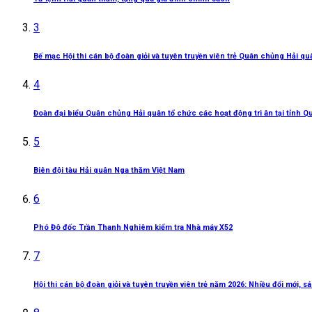
3
Bế mạc Hội thi cán bộ đoàn giỏi và tuyên truyền viên trẻ Quân chủng Hải q
4
Đoàn đại biểu Quân chủng Hải quân tổ chức các hoạt động tri ân tại tỉnh Q
5
Biên đội tàu Hải quân Nga thăm Việt Nam
6
Phó Đô đốc Trần Thanh Nghiêm kiểm tra Nhà máy X52
7
Hội thi cán bộ đoàn giỏi và tuyên truyền viên trẻ năm 2026: Nhiều đổi mới, 