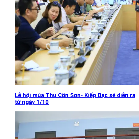
Lễ hội mùa Thu Côn Sơn- Kiếp Bạc sẽ diễn ra
từ ngày 1/10