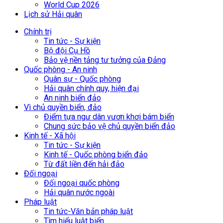
World Cup 2026
Lịch sử Hải quân
Chính trị
Tin tức - Sự kiện
Bộ đội Cụ Hồ
Bảo vệ nền tảng tư tưởng của Đảng
Quốc phòng - An ninh
Quân sự - Quốc phòng
Hải quân chính quy, hiện đại
An ninh biển đảo
Vì chủ quyền biển, đảo
Điểm tựa ngư dân vươn khơi bám biển
Chung sức bảo vệ chủ quyền biển đảo
Kinh tế - Xã hội
Tin tức - Sự kiện
Kinh tế - Quốc phòng biển đảo
Từ đất liền đến hải đảo
Đối ngoại
Đối ngoại quốc phòng
Hải quân nước ngoài
Pháp luật
Tin tức-Văn bản pháp luật
Tìm hiểu luật biển