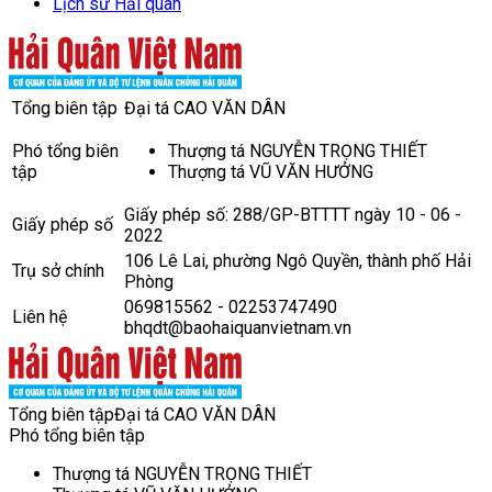
Lịch sử Hải quân
Tổng biên tập
Đại tá CAO VĂN DÂN
Phó tổng biên
Thượng tá NGUYỄN TRỌNG THIẾT
tập
Thượng tá VŨ VĂN HƯỞNG
Giấy phép số: 288/GP-BTTTT ngày 10 - 06 -
Giấy phép số
2022
106 Lê Lai, phường Ngô Quyền, thành phố Hải
Trụ sở chính
Phòng
069815562 - 02253747490
Liên hệ
bhqdt@baohaiquanvietnam.vn
Tổng biên tập
Đại tá CAO VĂN DÂN
Phó tổng biên tập
Thượng tá NGUYỄN TRỌNG THIẾT