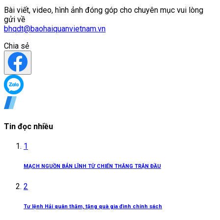
Bài viết, video, hình ảnh đóng góp cho chuyên mục vui lòng
gửi về
bhqdt@baohaiquanvietnam.vn
Chia sẻ
Tin đọc nhiều
1
MẠCH NGUỒN BẢN LĨNH TỪ CHIẾN THẮNG TRẬN ĐẦU
2
Tư lệnh Hải quân thăm, tặng quà gia đình chính sách