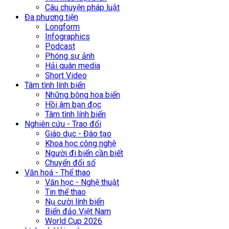
Câu chuyện pháp luật
Đa phương tiện
Longform
Infographics
Podcast
Phóng sự ảnh
Hải quân media
Short Video
Tâm tình lính biển
Những bông hoa biển
Hồi âm bạn đọc
Tâm tình lính biển
Nghiên cứu - Trao đổi
Giáo dục - Đào tạo
Khoa học công nghệ
Người đi biển cần biết
Chuyển đổi số
Văn hoá - Thể thao
Văn học - Nghệ thuật
Tin thể thao
Nụ cười lính biển
Biển đảo Việt Nam
World Cup 2026