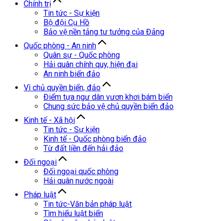
Chính trị
Tin tức - Sự kiện
Bộ đội Cụ Hồ
Bảo vệ nền tảng tư tưởng của Đảng
Quốc phòng - An ninh
Quân sự - Quốc phòng
Hải quân chính quy, hiện đại
An ninh biển đảo
Vì chủ quyền biển, đảo
Điểm tựa ngư dân vươn khơi bám biển
Chung sức bảo vệ chủ quyền biển đảo
Kinh tế - Xã hội
Tin tức - Sự kiện
Kinh tế - Quốc phòng biển đảo
Từ đất liền đến hải đảo
Đối ngoại
Đối ngoại quốc phòng
Hải quân nước ngoài
Pháp luật
Tin tức-Văn bản pháp luật
Tìm hiểu luật biển