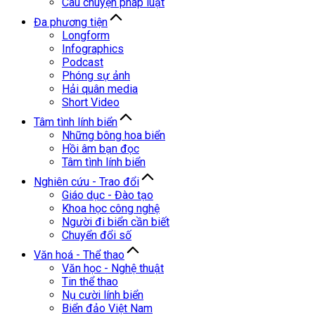
Câu chuyện pháp luật
Đa phương tiện
Longform
Infographics
Podcast
Phóng sự ảnh
Hải quân media
Short Video
Tâm tình lính biển
Những bông hoa biển
Hồi âm bạn đọc
Tâm tình lính biển
Nghiên cứu - Trao đổi
Giáo dục - Đào tạo
Khoa học công nghệ
Người đi biển cần biết
Chuyển đổi số
Văn hoá - Thể thao
Văn học - Nghệ thuật
Tin thể thao
Nụ cười lính biển
Biển đảo Việt Nam