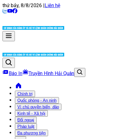
thứ bảy, 8/8/2026
|
Liên hệ
Báo In
Truyền Hình Hải Quân
Chính trị
Quốc phòng - An ninh
Vì chủ quyền biển, đảo
Kinh tế - Xã hội
Đối ngoại
Pháp luật
Đa phương tiện