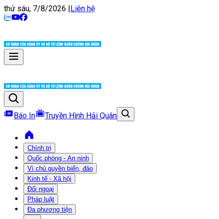
thứ sáu, 7/8/2026
|
Liên hệ
Báo In
Truyền Hình Hải Quân
Chính trị
Quốc phòng - An ninh
Vì chủ quyền biển, đảo
Kinh tế - Xã hội
Đối ngoại
Pháp luật
Đa phương tiện