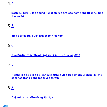
4
Đoàn đại biểu Quân chủng Hải quân tổ chức các hoạt động tri ân tại tỉnh
Quảng Trị
5
Biên đội tàu Hải quân Nga thăm Việt Nam
6
Phó Đô đốc Trần Thanh Nghiêm kiểm tra Nhà máy X52
7
Hội thi cán bộ đoàn giỏi và tuyên truyền viên trẻ năm 2026: Nhiều đổi mới,
sáng tạo trong công tác tuyên truyền
8
Chị nuôi quân đảm đang, tận tụy