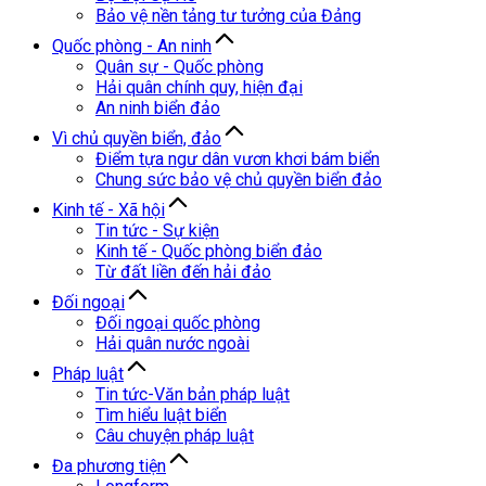
Bảo vệ nền tảng tư tưởng của Đảng
Quốc phòng - An ninh
Quân sự - Quốc phòng
Hải quân chính quy, hiện đại
An ninh biển đảo
Vì chủ quyền biển, đảo
Điểm tựa ngư dân vươn khơi bám biển
Chung sức bảo vệ chủ quyền biển đảo
Kinh tế - Xã hội
Tin tức - Sự kiện
Kinh tế - Quốc phòng biển đảo
Từ đất liền đến hải đảo
Đối ngoại
Đối ngoại quốc phòng
Hải quân nước ngoài
Pháp luật
Tin tức-Văn bản pháp luật
Tìm hiểu luật biển
Câu chuyện pháp luật
Đa phương tiện