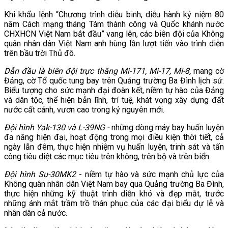
Khi khẩu lệnh “Chương trình diễu binh, diễu hành kỷ niệm 80
năm Cách mạng tháng Tám thành công và Quốc khánh nước
CHXHCN Việt Nam bắt đầu” vang lên, các biên đội của Không
quân nhân dân Việt Nam anh hùng lần lượt tiến vào trình diễn
trên bầu trời Thủ đô.
Dẫn đầu là biên đội trực thăng Mi-171, Mi-17, Mi-8,
mang cờ
Đảng, cờ Tổ quốc tung bay trên Quảng trường Ba Đình lịch sử.
Biểu tượng cho sức mạnh đại đoàn kết, niềm tự hào của Đảng
và dân tộc, thể hiện bản lĩnh, trí tuệ, khát vọng xây dựng đất
nước cất cánh, vươn cao trong kỷ nguyên mới.
Đội hình Yak-130 và L-39NG -
những dòng máy bay huấn luyện
đa năng hiện đại, hoạt động trong mọi điều kiện thời tiết, cả
ngày lẫn đêm, thực hiện nhiệm vụ huấn luyện, trinh sát và tấn
công tiêu diệt các mục tiêu trên không, trên bộ và trên biển.
Đội hình Su-30MK2
- niềm tự hào và sức mạnh chủ lực của
Không quân nhân dân Việt Nam bay qua Quảng trường Ba Đình,
thực hiện những kỹ thuật trình diễn khó và đẹp mắt, trước
những ánh mắt trầm trồ thán phục của các đại biểu dự lễ và
nhân dân cả nước.