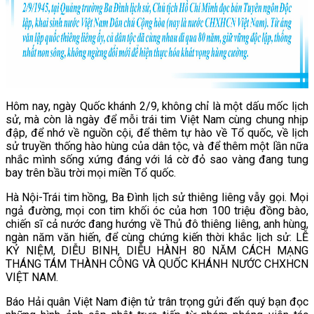
Hôm nay, ngày Quốc khánh 2/9, không chỉ là một dấu mốc lịch
sử, mà còn là ngày để mỗi trái tim Việt Nam cùng chung nhịp
đập, để nhớ về nguồn cội, để thêm tự hào về Tổ quốc, về lịch
sử truyền thống hào hùng của dân tộc, và để thêm một lần nữa
nhắc mình sống xứng đáng với lá cờ đỏ sao vàng đang tung
bay trên bầu trời mọi miền Tổ quốc.
Hà Nội-Trái tim hồng, Ba Đình lịch sử thiêng liêng vẫy gọi. Mọi
ngả đường, mọi con tim khối óc của hơn 100 triệu đồng bào,
chiến sĩ cả nước đang hướng về Thủ đô thiêng liêng, anh hùng,
ngàn năm văn hiến, để cùng chứng kiến thời khắc lịch sử: LỄ
KỶ NIỆM, DIỄU BINH, DIỄU HÀNH 80 NĂM CÁCH MẠNG
THÁNG TÁM THÀNH CÔNG VÀ QUỐC KHÁNH NƯỚC CHXHCN
VIỆT NAM.
Báo Hải quân Việt Nam điện tử trân trọng gửi đến quý bạn đọc