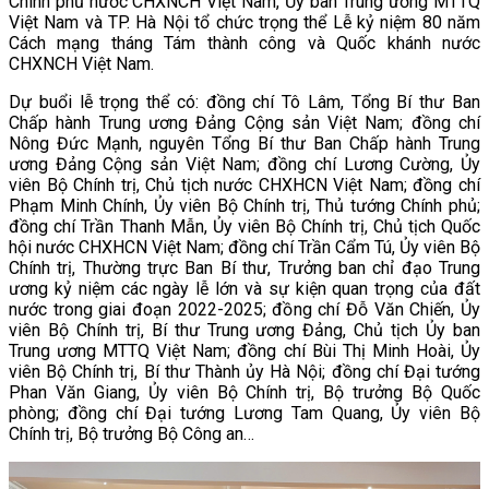
Chính phủ nước CHXNCH Việt Nam, Ủy ban Trung ương MTTQ
Việt Nam và TP. Hà Nội tổ chức trọng thể Lễ kỷ niệm 80 năm
Cách mạng tháng Tám thành công và Quốc khánh nước
CHXNCH Việt Nam.
Dự buổi lễ trọng thể có: đồng chí Tô Lâm, Tổng Bí thư Ban
Chấp hành Trung ương Đảng Cộng sản Việt Nam; đồng chí
Nông Đức Mạnh, nguyên Tổng Bí thư Ban Chấp hành Trung
ương Đảng Cộng sản Việt Nam; đồng chí Lương Cường, Ủy
viên Bộ Chính trị, Chủ tịch nước CHXHCN Việt Nam; đồng chí
Phạm Minh Chính, Ủy viên Bộ Chính trị, Thủ tướng Chính phủ;
đồng chí Trần Thanh Mẫn, Ủy viên Bộ Chính trị, Chủ tịch Quốc
hội nước CHXHCN Việt Nam; đồng chí Trần Cẩm Tú, Ủy viên Bộ
Chính trị, Thường trực Ban Bí thư, Trưởng ban chỉ đạo Trung
ương kỷ niệm các ngày lễ lớn và sự kiện quan trọng của đất
nước trong giai đoạn 2022-2025; đồng chí Đỗ Văn Chiến, Ủy
viên Bộ Chính trị, Bí thư Trung ương Đảng, Chủ tịch Ủy ban
Trung ương MTTQ Việt Nam; đồng chí Bùi Thị Minh Hoài, Ủy
viên Bộ Chính trị, Bí thư Thành ủy Hà Nội; đồng chí Đại tướng
Phan Văn Giang, Ủy viên Bộ Chính trị, Bộ trưởng Bộ Quốc
phòng; đồng chí Đại tướng Lương Tam Quang, Ủy viên Bộ
Chính trị, Bộ trưởng Bộ Công an…