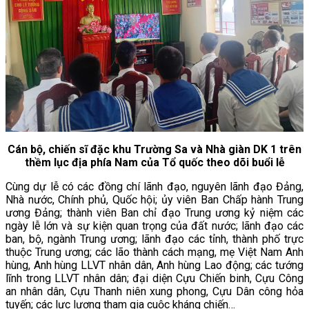
Cán bộ, chiến sĩ đặc khu Trường Sa và Nhà giàn DK 1 trên
thềm lục địa phía Nam của Tổ quốc theo dõi buổi lễ
Cùng dự lễ có các đồng chí lãnh đạo, nguyên lãnh đạo Đảng,
Nhà nước, Chính phủ, Quốc hội; ủy viên Ban Chấp hành Trung
ương Đảng; thành viên Ban chỉ đạo Trung ương kỷ niệm các
ngày lễ lớn và sự kiện quan trọng của đất nước; lãnh đạo các
ban, bộ, ngành Trung ương; lãnh đạo các tỉnh, thành phố trực
thuộc Trung ương; các lão thành cách mạng, mẹ Việt Nam Anh
hùng, Anh hùng LLVT nhân dân, Anh hùng Lao động; các tướng
lĩnh trong LLVT nhân dân; đại diện Cựu Chiến binh, Cựu Công
an nhân dân, Cựu Thanh niên xung phong, Cựu Dân công hỏa
tuyến; các lực lượng tham gia cuộc kháng chiến…