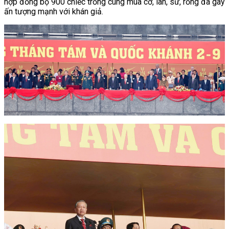
hợp đồng bộ 900 chiếc trống cùng múa cờ, lân, sư, rồng đã gây
ấn tượng mạnh với khán giả.