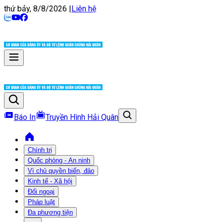
thứ bảy, 8/8/2026
|
Liên hệ
Báo In
Truyền Hình Hải Quân
Chính trị
Quốc phòng - An ninh
Vì chủ quyền biển, đảo
Kinh tế - Xã hội
Đối ngoại
Pháp luật
Đa phương tiện