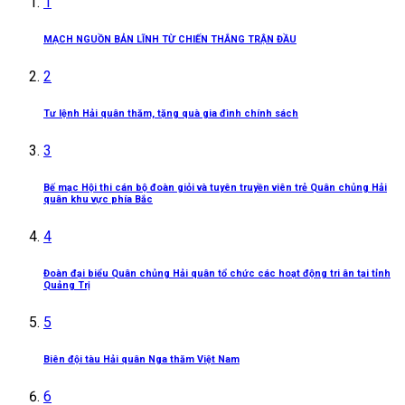
1
MẠCH NGUỒN BẢN LĨNH TỪ CHIẾN THẮNG TRẬN ĐẦU
2
Tư lệnh Hải quân thăm, tặng quà gia đình chính sách
3
Bế mạc Hội thi cán bộ đoàn giỏi và tuyên truyền viên trẻ Quân chủng Hải
quân khu vực phía Bắc
4
Đoàn đại biểu Quân chủng Hải quân tổ chức các hoạt động tri ân tại tỉnh
Quảng Trị
5
Biên đội tàu Hải quân Nga thăm Việt Nam
6