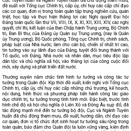
Cục Tuyên huấn và Ngành Tuyên huấn đã chủ động tham mưu,
đề xuất với Tổng cục Chính trị, cấp ủy, chỉ huy các cấp chỉ đạo
các cơ quan, đơn vị trong toàn quân tập trung nghiên cứu, quán
triệt, học tập và thực hiện thắng lợi các Nghị quyết Đại hội
Đảng toàn quốc lần thứ VII, VIII, IX, X, XI, XII, XIII, XIV, các nghị
quyết, chỉ thị, kết luận của Ban Chấp hành Trung ương, Bộ Chính
trị, Ban Bí thư, của Đảng ủy Quân sự Trung ương, (nay là Quân
ủy Trung ương), Bộ Quốc phòng, Tổng cục Chính trị, chính sách,
pháp luật của Nhà nước; làm cho cán bộ, chiến sĩ nhất trí cao,
tin tưởng vào sự lãnh đạo của Đảng, tuyệt đối trung thành với
Tổ quốc, với Đảng, Nhà nước và nhân dân, mục tiêu độc lập
dân tộc và chủ nghĩa xã hội, vào thắng lợi của công cuộc đổi
mới, xây dựng và phát triển đất nước.
Thường xuyên nắm chắc tình hình tư tưởng và công tác tư
tưởng trong Quân đội. Kịp thời đề xuất, kiến nghị với Tổng cục
Chính trị, cấp ủy, chỉ huy các cấp những chủ trương, kế hoạch,
nội dung, hình thức và phương pháp tiến hành công tác giáo
dục chính trị, tư tưởng trong tình hình mới. Đặc biệt, trước tình
hình chế độ xã hội chủ nghĩa ở Liên Xô và Đông Âu sụp đổ, đã
tác động mạnh mẽ đến tư tưởng bộ đội, Cục và Ngành Tuyên
huấn đã chủ động tham mưu, đề xuất, hướng dẫn, chỉ đạo các
cơ quan, đơn vị tổ chức đợt sinh hoạt tư tưởng sâu rộng trong
toàn quân, bảo đảm cho Quân đội ta luôn vững vàng, kiên định