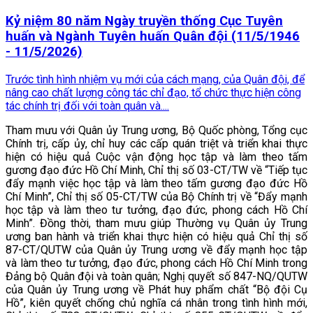
Kỷ niệm 80 năm Ngày truyền thống Cục Tuyên
huấn và Ngành Tuyên huấn Quân đội (11/5/1946
- 11/5/2026)
Trước tình hình nhiệm vụ mới của cách mạng, của Quân đội, để
nâng cao chất lượng công tác chỉ đạo, tổ chức thực hiện công
tác chính trị đối với toàn quân và....
Tham mưu với Quân ủy Trung ương, Bộ Quốc phòng, Tổng cục
Chính trị, cấp ủy, chỉ huy các cấp quán triệt và triển khai thực
hiện có hiệu quả Cuộc vận động học tập và làm theo tấm
gương đạo đức Hồ Chí Minh, Chỉ thị số 03-CT/TW về “Tiếp tục
đẩy mạnh việc học tập và làm theo tấm gương đạo đức Hồ
Chí Minh”, Chỉ thị số 05-CT/TW của Bộ Chính trị về “Đẩy mạnh
học tập và làm theo tư tưởng, đạo đức, phong cách Hồ Chí
Minh”. Đồng thời, tham mưu giúp Thường vụ Quân ủy Trung
ương ban hành và triển khai thực hiện có hiệu quả Chỉ thị số
87-CT/QUTW của Quân ủy Trung ương về đẩy mạnh học tập
và làm theo tư tưởng, đạo đức, phong cách Hồ Chí Minh trong
Đảng bộ Quân đội và toàn quân; Nghị quyết số 847-NQ/QUTW
của Quân ủy Trung ương về Phát huy phẩm chất “Bộ đội Cụ
Hồ”, kiên quyết chống chủ nghĩa cá nhân trong tình hình mới,