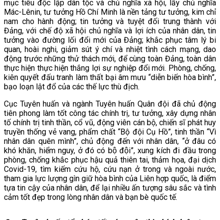
mục tiêu độc lập dân tộc và chủ nghĩa xã hội, lấy chủ nghĩa
Mác-Lênin, tư tưởng Hồ Chí Minh là nền tảng tư tưởng, kim chỉ
nam cho hành động; tin tưởng và tuyệt đối trung thành với
Đảng, với chế độ xã hội chủ nghĩa và lợi ích của nhân dân, tin
tưởng vào đường lối đổi mới của Đảng; khắc phục tâm lý bi
quan, hoài nghi, giảm sút ý chí và nhiệt tình cách mạng, dao
động trước những thử thách mới, để cùng toàn Đảng, toàn dân
thực hiện thực hiện thắng lợi sự nghiệp đổi mới. Phòng, chống,
kiên quyết đấu tranh làm thất bại âm mưu “diễn biến hòa bình”,
bạo loạn lật đổ của các thế lực thù địch.
Cục Tuyên huấn và ngành Tuyên huấn Quân đội đã chủ động
tiên phong làm tốt công tác chính trị, tư tưởng, xây dựng nhân
tố chính trị tinh thần, cổ vũ, động viên cán bộ, chiến sĩ phát huy
truyền thống vẻ vang, phẩm chất “Bộ đội Cụ Hồ”, tinh thần “Vì
nhân dân quên mình”, chủ động đến với nhân dân, “ở đâu có
khó khăn, hiểm nguy, ở đó có bộ đội”, xung kích đi đầu trong
phòng, chống khắc phục hậu quả thiên tai, thảm họa, đại dịch
Covid-19, tìm kiếm cứu hộ, cứu nạn ở trong và ngoài nước,
tham gia lực lượng gìn giữ hòa bình của Liên hợp quốc, là điểm
tựa tin cậy của nhân dân, để lại nhiều ấn tượng sâu sắc và tình
cảm tốt đẹp trong lòng nhân dân và bạn bè quốc tế.