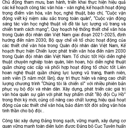
Chủ động tham mưu, ban hành, triển khai thực hiện hiệu quả
các kế hoạch công tác văn hóa - văn nghệ, kế hoạch hoạt động
trọng điểm văn hóa, văn học, nghệ thuật, báo chí, “Cuộc vận
động viết kỷ niệm sâu sắc trong toàn quân”, “Cuộc vận động
sáng tác văn học nghệ thuật về đề tài lực lượng vũ trang và
chiến tranh cách mạng”; Quy hoạch hệ thống thiết chế văn hóa
trong Quân đội nhân dân Việt Nam giai đoạn 2021-2025, định
hướng đến năm 2030; Bộ quy chế về tổ chức hoạt động của
các thiết chế văn hóa trong Quân đội nhân dân Việt Nam, Kế
hoạch thực hiện Chiến lược phát triển văn hóa đến năm 2030
trong Quân đội nhân dân Việt Nam. Tổ chức tốt Hội diễn nghệ
thuật chuyên nghiệp toàn quân, liên hoan, hội diễn nghệ thuật
quần chúng các cấp và phối hợp hoạt động tổ chức tốt Liên
hoan nghệ thuật quần chúng lực lượng vũ trang, thanh niên,
sinh viên (5 năm một lần); duy trì thực hiện và nâng cao chất
lượng chương trình “Chúng tôi là chiến sĩ” với nhiều phiên bản
phục vụ bộ đội và nhân dân. Xây dựng, phát triển các giá trị
văn hóa quân sự gắn với phát huy phẩm chất “Bộ đội Cụ Hồ”
trong thời kỳ mới, củng cố nâng cao chất lượng, hiệu quả hoạt
động của các thiết chế văn hóa, bảo đảm tốt đời sống văn hóa
tinh thần cho bộ đội…
Công tác xây dựng Đảng trong sạch, vững mạnh, xây dựng cơ
quan vững mạnh toàn diện luôn được Đảng bộ Cục Tuyên huấn