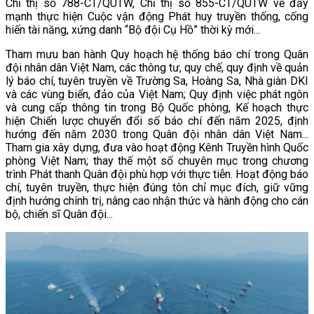
Chỉ thị số 788-CT/QUTW, Chỉ thị số 855-CT/QUTW về đẩy
mạnh thực hiện Cuộc vận động Phát huy truyền thống, cống
hiến tài năng, xứng danh “Bộ đội Cụ Hồ” thời kỳ mới...
Tham mưu ban hành Quy hoạch hệ thống báo chí trong Quân
đội nhân dân Việt Nam, các thông tư, quy chế, quy định về quản
lý báo chí, tuyên truyền về Trường Sa, Hoàng Sa, Nhà giàn DKI
và các vùng biển, đảo của Việt Nam; Quy định việc phát ngôn
và cung cấp thông tin trong Bộ Quốc phòng, Kế hoạch thực
hiện Chiến lược chuyển đổi số báo chí đến năm 2025, định
hướng đến năm 2030 trong Quân đội nhân dân Việt Nam...
Tham gia xây dựng, đưa vào hoạt động Kênh Truyền hình Quốc
phòng Việt Nam; thay thế một số chuyên mục trong chương
trình Phát thanh Quân đội phù hợp với thực tiễn. Hoạt động báo
chí, tuyên truyền, thực hiện đúng tôn chỉ mục đích, giữ vững
định hướng chính trị, nâng cao nhận thức và hành động cho cán
bộ, chiến sĩ Quân đội...