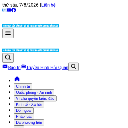
thứ sáu, 7/8/2026
|
Liên hệ
Báo In
Truyền Hình Hải Quân
Chính trị
Quốc phòng - An ninh
Vì chủ quyền biển, đảo
Kinh tế - Xã hội
Đối ngoại
Pháp luật
Đa phương tiện