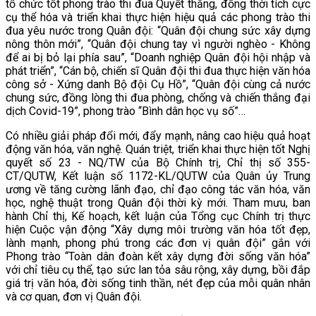
tổ chức tốt phong trào thi đua Quyết thắng, đồng thời tích cực
cụ thể hóa và triển khai thực hiện hiệu quả các phong trào thi
đua yêu nước trong Quân đội: “Quân đội chung sức xây dựng
nông thôn mới”, “Quân đội chung tay vì người nghèo - Không
để ai bị bỏ lại phía sau”, “Doanh nghiệp Quân đội hội nhập và
phát triển”, “Cán bộ, chiến sĩ Quân đội thi đua thực hiện văn hóa
công sở - Xứng danh Bộ đội Cụ Hồ”, “Quân đội cùng cả nước
chung sức, đồng lòng thi đua phòng, chống và chiến thắng đại
dịch Covid-19”, phong trào “Bình dân học vụ số”…
Có nhiều giải pháp đổi mới, đẩy mạnh, nâng cao hiệu quả hoạt
động văn hóa, văn nghệ. Quán triệt, triển khai thực hiện tốt Nghị
quyết số 23 - NQ/TW của Bộ Chính trị, Chỉ thị số 355-
CT/QUTW, Kết luận số 1172-KL/QUTW của Quân ủy Trung
ương về tăng cường lãnh đạo, chỉ đạo công tác văn hóa, văn
học, nghệ thuật trong Quân đội thời kỳ mới. Tham mưu, ban
hành Chỉ thị, Kế hoạch, kết luận của Tổng cục Chính trị thực
hiện Cuộc vận động “Xây dựng môi trường văn hóa tốt đẹp,
lành mạnh, phong phú trong các đơn vị quân đội” gắn với
Phong trào “Toàn dân đoàn kết xây dựng đời sống văn hóa”
với chỉ tiêu cụ thể, tạo sức lan tỏa sâu rộng, xây dựng, bồi đắp
giá trị văn hóa, đời sống tinh thần, nét đẹp của mỗi quân nhân
và cơ quan, đơn vị Quân đội.