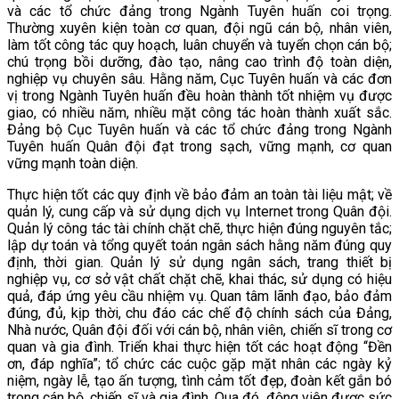
và các tổ chức đảng trong Ngành Tuyên huấn coi trọng.
Thường xuyên kiện toàn cơ quan, đội ngũ cán bộ, nhân viên,
làm tốt công tác quy hoạch, luân chuyển và tuyển chọn cán bộ;
chú trọng bồi dưỡng, đào tạo, nâng cao trình độ toàn diện,
nghiệp vụ chuyên sâu. Hằng năm, Cục Tuyên huấn và các đơn
vị trong Ngành Tuyên huấn đều hoàn thành tốt nhiệm vụ được
giao, có nhiều năm, nhiều mặt công tác hoàn thành xuất sắc.
Đảng bộ Cục Tuyên huấn và các tổ chức đảng trong Ngành
Tuyên huấn Quân đội đạt trong sạch, vững mạnh, cơ quan
vững mạnh toàn diện.
Thực hiện tốt các quy định về bảo đảm an toàn tài liệu mật; về
quản lý, cung cấp và sử dụng dịch vụ Internet trong Quân đội.
Quản lý công tác tài chính chặt chẽ
,
thực hiện đúng nguyên tắc;
lập dự toán và tổng quyết toán ngân sách hằng năm đúng quy
định, thời gian. Quản lý sử dụng ngân sách, trang thiết bị
nghiệp vụ, cơ sở vật chất chặt chẽ, khai thác, sử dụng có hiệu
quả, đáp ứng yêu cầu nhiệm vụ. Quan tâm lãnh đạo, bảo đảm
đúng, đủ, kịp thời, chu đáo các chế độ chính sách của Đảng,
Nhà nước, Quân đội đối với cán bộ, nhân viên, chiến sĩ trong cơ
quan và gia đình. Triển khai thực hiện tốt các hoạt động “Đền
ơn, đáp nghĩa”; tổ chức các cuộc gặp mặt nhân các ngày kỷ
niệm, ngày lễ, tạo ấn tượng, tình cảm tốt đẹp, đoàn kết gắn bó
trong cán bộ, chiến sĩ và gia đình. Qua đó, động viên được sức