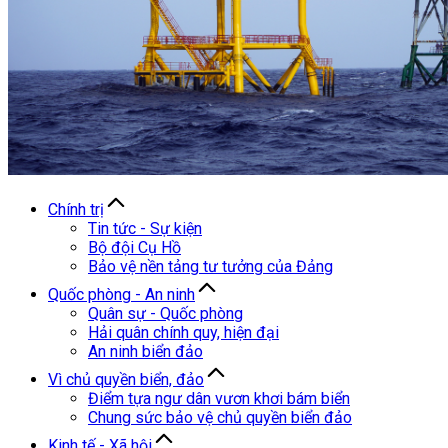
Chính trị
Tin tức - Sự kiện
Bộ đội Cụ Hồ
Bảo vệ nền tảng tư tưởng của Đảng
Quốc phòng - An ninh
Quân sự - Quốc phòng
Hải quân chính quy, hiện đại
An ninh biển đảo
Vì chủ quyền biển, đảo
Điểm tựa ngư dân vươn khơi bám biển
Chung sức bảo vệ chủ quyền biển đảo
Kinh tế - Xã hội