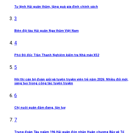
Tư lệnh Hải quân thăm, tặng quà gia đình chính sách
3
Biên đội tàu Hải quân Nga thăm Việt Nam
4
Phó Đô đốc Trần Thanh Nghiêm kiểm tra Nhà máy X52
5
Hội thi cán bộ đoàn giỏi và tuyên truyền viên trẻ năm 2026: Nhiều đổi mới,
sáng tạo trong công tác tuyên truyền
6
Chị nuôi quân đảm đang, tận tụy
7
Trung đoàn Tàu ngầm 196 Hải quân đón nhận Huân chương Bảo vệ Tổ