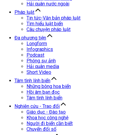
Hải quân nước ngoài
Pháp luật
Tin tức-Văn bản pháp luật
Tìm hiểu luật biển
Câu chuyện pháp luật
Đa phương tiện
Longform
Infographics
Podcast
Phóng sự ảnh
Hải quân media
Short Video
Tâm tình lính biển
Những bông hoa biển
Hồi âm bạn đọc
Tâm tình lính biển
Nghiên cứu - Trao đổi
Giáo dục - Đào tạo
Khoa học công nghệ
Người đi biển cần biết
Chuyển đổi số