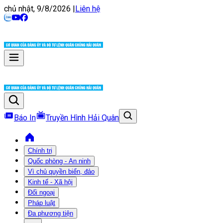
chủ nhật, 9/8/2026
|
Liên hệ
Báo In
Truyền Hình Hải Quân
Chính trị
Quốc phòng - An ninh
Vì chủ quyền biển, đảo
Kinh tế - Xã hội
Đối ngoại
Pháp luật
Đa phương tiện