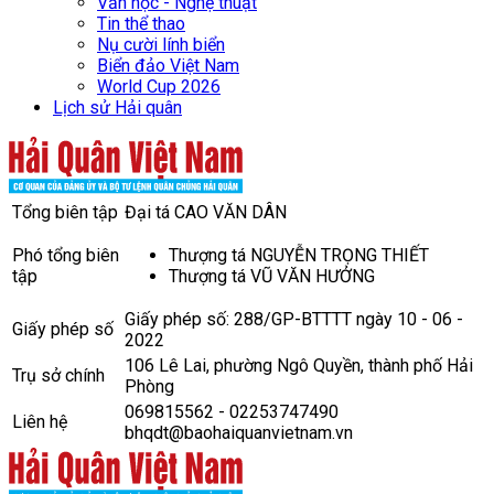
Văn học - Nghệ thuật
Tin thể thao
Nụ cười lính biển
Biển đảo Việt Nam
World Cup 2026
Lịch sử Hải quân
Tổng biên tập
Đại tá CAO VĂN DÂN
Phó tổng biên
Thượng tá NGUYỄN TRỌNG THIẾT
tập
Thượng tá VŨ VĂN HƯỞNG
Giấy phép số: 288/GP-BTTTT ngày 10 - 06 -
Giấy phép số
2022
106 Lê Lai, phường Ngô Quyền, thành phố Hải
Trụ sở chính
Phòng
069815562 - 02253747490
Liên hệ
bhqdt@baohaiquanvietnam.vn