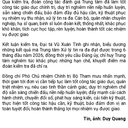
Qua kiểm tra, đoàn công tác đánh giá Trung tâm đã làm tốt
công tác giáo dục chính trị, duy trì nghiêm nền nếp huấn luyện,
sẵn sàng chiến đấu; bảo đảm đầy đủ hậu cần, kỹ thuật phục
vụ nhiệm vụ thu nhận, xử lý tin ra đa. Cán bộ, quân nhân chuyên
nghiệp, hạ sĩ quan, binh sĩ luôn đoàn kết, thống nhất, khắc phục
khó khăn, tích cực học tập, rèn luyện, hoàn thành tốt các nhiệm
vụ được giao.
Kết luận kiểm tra, Đại tá Vũ Xuân Tình ghi nhận, biểu dương
những kết quả mà Trung tâm Xử lý tin ra đa đạt được trong 6
tháng đầu năm 2026; đồng thời yêu cầu Đảng ủy, chỉ huy Trung
tâm nghiêm túc khắc phục những hạn chế, khuyết điểm mà
đoàn kiểm tra đã chỉ ra.
Đồng chí Phó Chủ nhiệm Chính trị Bộ Tham mưu nhấn mạnh,
thời gian tới đơn vị cần tiếp tục làm tốt công tác giáo dục, quán
triệt nhiệm vụ; nêu cao tinh thần cảnh giác, duy trì nghiêm chế
độ sẵn sàng chiến đấu, nền nếp huấn luyện; đẩy mạnh cải cách
hành chính, chuyển đổi số; phát huy sáng kiến, cải tiến kỹ thuật;
thực hiện tốt công tác hậu cần, kỹ thuật, bảo đảm đơn vị an
toàn tuyệt đối, hoàn thành thắng lợi mọi nhiệm vụ được giao.
Tin, ảnh: Duy Quang