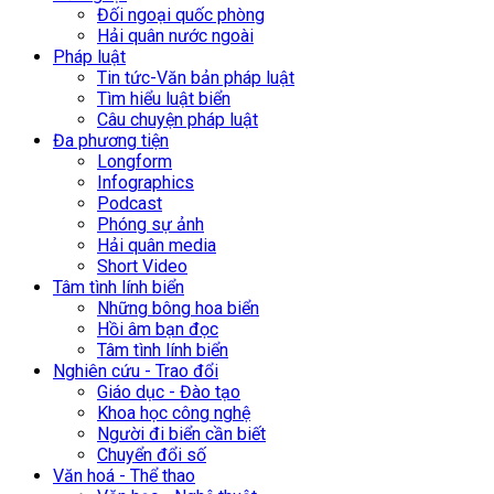
Đối ngoại quốc phòng
Hải quân nước ngoài
Pháp luật
Tin tức-Văn bản pháp luật
Tìm hiểu luật biển
Câu chuyện pháp luật
Đa phương tiện
Longform
Infographics
Podcast
Phóng sự ảnh
Hải quân media
Short Video
Tâm tình lính biển
Những bông hoa biển
Hồi âm bạn đọc
Tâm tình lính biển
Nghiên cứu - Trao đổi
Giáo dục - Đào tạo
Khoa học công nghệ
Người đi biển cần biết
Chuyển đổi số
Văn hoá - Thể thao