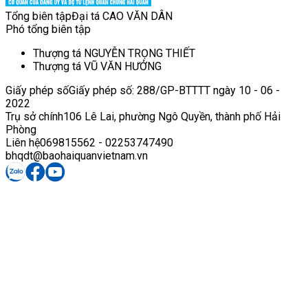
Tổng biên tập
Đại tá CAO VĂN DÂN
Phó tổng biên tập
Thượng tá NGUYỄN TRỌNG THIẾT
Thượng tá VŨ VĂN HƯỞNG
Giấy phép số
Giấy phép số: 288/GP-BTTTT ngày 10 - 06 -
2022
Trụ sở chính
106 Lê Lai, phường Ngô Quyền, thành phố Hải
Phòng
Liên hệ
069815562 - 02253747490
bhqdt@baohaiquanvietnam.vn