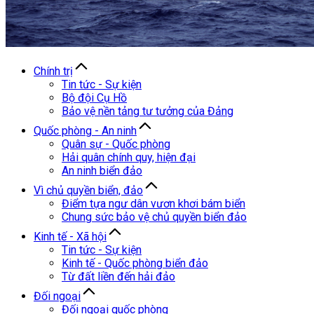
Chính trị
Tin tức - Sự kiện
Bộ đội Cụ Hồ
Bảo vệ nền tảng tư tưởng của Đảng
Quốc phòng - An ninh
Quân sự - Quốc phòng
Hải quân chính quy, hiện đại
An ninh biển đảo
Vì chủ quyền biển, đảo
Điểm tựa ngư dân vươn khơi bám biển
Chung sức bảo vệ chủ quyền biển đảo
Kinh tế - Xã hội
Tin tức - Sự kiện
Kinh tế - Quốc phòng biển đảo
Từ đất liền đến hải đảo
Đối ngoại
Đối ngoại quốc phòng