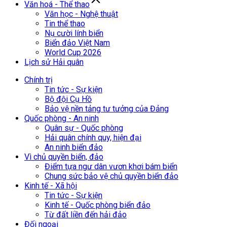
Văn hoá - Thể thao
Văn học - Nghệ thuật
Tin thể thao
Nụ cười lính biển
Biển đảo Việt Nam
World Cup 2026
Lịch sử Hải quân
Chính trị
Tin tức - Sự kiện
Bộ đội Cụ Hồ
Bảo vệ nền tảng tư tưởng của Đảng
Quốc phòng - An ninh
Quân sự - Quốc phòng
Hải quân chính quy, hiện đại
An ninh biển đảo
Vì chủ quyền biển, đảo
Điểm tựa ngư dân vươn khơi bám biển
Chung sức bảo vệ chủ quyền biển đảo
Kinh tế - Xã hội
Tin tức - Sự kiện
Kinh tế - Quốc phòng biển đảo
Từ đất liền đến hải đảo
Đối ngoại