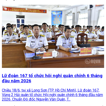
Lữ đoàn 167 tổ chức hội nghị quân chính 6 tháng
đầu năm 2026
Chiều 18/6, tại xã Long Sơn (TP. Hồ Chí Minh), Lữ đoàn 167,
Vùng 2 Hải quân tổ chức Hội nghị quân chính 6 tháng đầu năm
2026. Chuẩn Đô đốc Nguyễn Văn Quán, T...