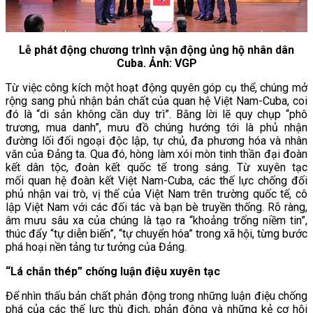
Lễ phát động chương trình vận động ủng hộ nhân dân
Cuba. Ảnh: VGP
Từ việc công kích một hoạt động quyên góp cụ thể, chúng mở
rộng sang phủ nhận bản chất của quan hệ Việt Nam-Cuba, coi
đó là “di sản không cần duy trì”. Bằng lời lẽ quy chụp “phô
trương, mua danh”, mưu đồ chúng hướng tới là phủ nhận
đường lối đối ngoại độc lập, tự chủ, đa phương hóa và nhân
văn của Đảng ta. Qua đó, hòng làm xói mòn tinh thần đại đoàn
kết dân tộc, đoàn kết quốc tế trong sáng. Từ xuyên tạc
mối quan hệ đoàn kết Việt Nam-Cuba, các thế lực chống đối
phủ nhận vai trò, vị thế của Việt Nam trên trường quốc tế, cô
lập Việt Nam với các đối tác và bạn bè truyền thống. Rõ ràng,
âm mưu sâu xa của chúng là tạo ra “khoảng trống niềm tin”,
thúc đẩy “tự diễn biến”, “tự chuyển hóa” trong xã hội, từng bước
phá hoại nền tảng tư tưởng của Đảng.
“Lá chắn thép” chống luận điệu xuyên tạc
Để nhìn thấu bản chất phản động trong những luận điệu chống
phá của các thế lực thù địch, phản động và những kẻ cơ hội