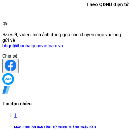
Theo QĐND điện tử
Bài viết, video, hình ảnh đóng góp cho chuyên mục vui lòng
gửi về
bhqdt@baohaiquanvietnam.vn
Chia sẻ
Tin đọc nhiều
1
MẠCH NGUỒN BẢN LĨNH TỪ CHIẾN THẮNG TRẬN ĐẦU