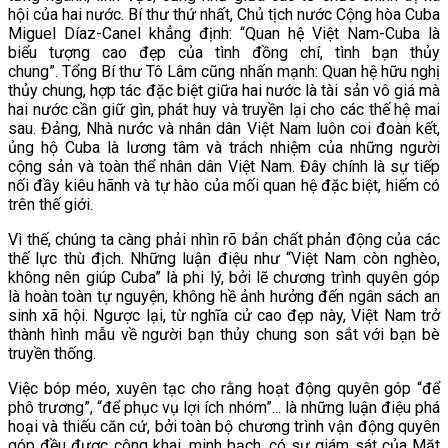
hội của hai nước. Bí thư thứ nhất, Chủ tịch nước Cộng hòa Cuba
Miguel Díaz-Canel khẳng định: “Quan hệ Việt Nam-Cuba là
biểu tượng cao đẹp của tình đồng chí, tình bạn thủy
chung”. Tổng Bí thư Tô Lâm cũng nhấn mạnh: Quan hệ hữu nghị
thủy chung, hợp tác đặc biệt giữa hai nước là tài sản vô giá mà
hai nước cần giữ gìn, phát huy và truyền lại cho các thế hệ mai
sau. Đảng, Nhà nước và nhân dân Việt Nam luôn coi đoàn kết,
ủng hộ Cuba là lương tâm và trách nhiệm của những người
cộng sản và toàn thể nhân dân Việt Nam. Đây chính là sự tiếp
nối đầy kiêu hãnh và tự hào của mối quan hệ đặc biệt, hiếm có
trên thế giới.
Vì thế, chúng ta càng phải nhìn rõ bản chất phản động của các
thế lực thù địch. Những luận điệu như “Việt Nam còn nghèo,
không nên giúp Cuba” là phi lý, bởi lẽ chương trình quyên góp
là hoàn toàn tự nguyện, không hề ảnh hưởng đến ngân sách an
sinh xã hội. Ngược lại, từ nghĩa cử cao đẹp này, Việt Nam trở
thành hình mẫu về người bạn thủy chung son sắt với bạn bè
truyền thống.
Việc bóp méo, xuyên tạc cho rằng hoạt động quyên góp “để
phô trương”, “để phục vụ lợi ích nhóm”... là những luận điệu phá
hoại và thiếu căn cứ, bởi toàn bộ chương trình vận động quyên
góp đều được công khai, minh bạch, có sự giám sát của Mặt