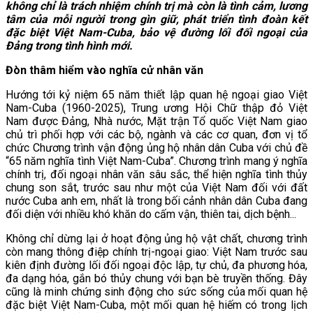
không chỉ là trách nhiệm chính trị mà còn là tình cảm, lương
tâm của mỗi người trong gìn giữ, phát triển tình đoàn kết
đặc biệt Việt Nam-Cuba, bảo vệ đường lối đối ngoại của
Đảng trong tình hình mới.
Đòn thâm hiểm vào nghĩa cử nhân văn
Hướng tới kỷ niệm 65 năm thiết lập quan hệ ngoại giao Việt
Nam-Cuba
(1960-2025), Trung ương Hội Chữ thập đỏ Việt
Nam được Đảng, Nhà nước, Mặt trận Tổ quốc Việt Nam giao
chủ trì phối hợp với các bộ, ngành và các cơ quan, đơn vị tổ
chức Chương trình vận động ủng hộ nhân dân Cuba với chủ đề
“65 năm nghĩa tình Việt Nam-Cuba”. Chương trình mang ý nghĩa
chính trị, đối ngoại nhân văn sâu sắc, thể hiện nghĩa tình thủy
chung son sắt, trước sau như một của Việt Nam đối với đất
nước Cuba anh em, nhất là trong bối cảnh nhân dân Cuba đang
đối diện với nhiều khó khăn do cấm vận, thiên tai, dịch bệnh...
Không chỉ dừng lại ở hoạt động ủng hộ vật chất, chương trình
còn mang thông điệp chính trị-ngoại giao: Việt Nam trước sau
kiên định đường lối đối ngoại độc lập, tự chủ, đa phương hóa,
đa dạng hóa, gắn bó thủy chung với bạn bè truyền thống. Đây
cũng là minh chứng sinh động cho sức sống của mối quan hệ
đặc biệt Việt Nam-Cuba, một mối quan hệ hiếm có trong lịch