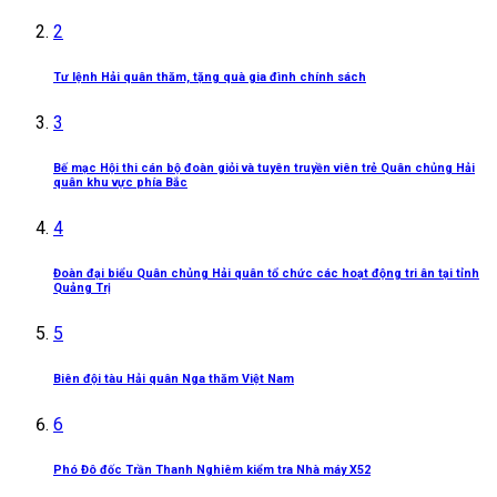
2
Tư lệnh Hải quân thăm, tặng quà gia đình chính sách
3
Bế mạc Hội thi cán bộ đoàn giỏi và tuyên truyền viên trẻ Quân chủng Hải
quân khu vực phía Bắc
4
Đoàn đại biểu Quân chủng Hải quân tổ chức các hoạt động tri ân tại tỉnh
Quảng Trị
5
Biên đội tàu Hải quân Nga thăm Việt Nam
6
Phó Đô đốc Trần Thanh Nghiêm kiểm tra Nhà máy X52