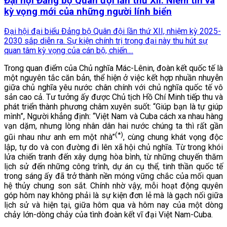
Đại hội Đảng bộ Quân đội lần thứ XII: Niềm tin và
kỳ vọng mới của những người lính biển
Đại hội đại biểu Đảng bộ Quân đội lần thứ XII, nhiệm kỳ 2025-
2030 sắp diễn ra. Sự kiện chính trị trọng đại này thu hút sự
quan tâm kỳ vọng của cán bộ, chiến....
Trong quan điểm của Chủ nghĩa Mác-Lênin, đoàn kết quốc tế là
một nguyên tắc căn bản, thể hiện ở việc kết hợp nhuần nhuyễn
giữa chủ nghĩa yêu nước chân chính với chủ nghĩa quốc tế vô
sản cao cả. Tư tưởng ấy được Chủ tịch Hồ Chí Minh tiếp thu và
phát triển thành phương châm xuyên suốt: “Giúp bạn là tự giúp
mình”, Người khẳng định: “Việt Nam và Cuba cách xa nhau hàng
vạn dặm, nhưng lòng nhân dân hai nước chúng ta thì rất gần
(*)
gũi nhau như anh em một nhà”
, cùng chung khát vọng độc
lập, tự do và con đường đi lên xã hội chủ nghĩa. Từ trong khói
lửa chiến tranh đến xây dựng hòa bình, từ những chuyến thăm
lịch sử đến những công trình, dự án cụ thể, tinh thần quốc tế
trong sáng ấy đã trở thành nền móng vững chắc của mối quan
hệ thủy chung son sắt. Chính nhờ vậy, mỗi hoạt động quyên
góp hôm nay không phải là sự kiện đơn lẻ mà là gạch nối giữa
lịch sử và hiện tại, giữa hôm qua và hôm nay của một dòng
chảy lớn-dòng chảy của tình đoàn kết vĩ đại Việt Nam-Cuba.