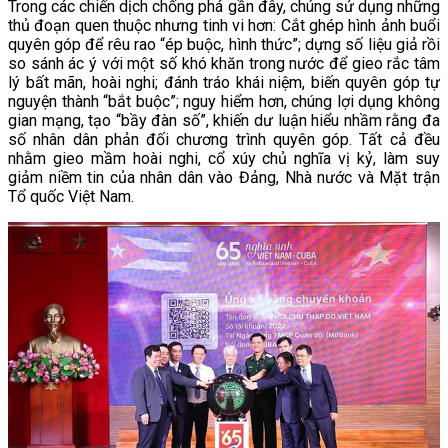
Trong các chiến dịch chống phá gần đây, chúng sử dụng những
thủ đoạn quen thuộc nhưng tinh vi hơn: Cắt ghép hình ảnh buổi
quyên góp để rêu rao “ép buộc, hình thức”; dựng số liệu giả rồi
so sánh ác ý với một số khó khăn trong nước để gieo rắc tâm
lý bất mãn, hoài nghi; đánh tráo khái niệm, biến quyên góp tự
nguyện thành “bắt buộc”; nguy hiểm hơn, chúng lợi dụng không
gian mạng, tạo “bầy đàn số”, khiến dư luận hiểu nhầm rằng đa
số nhân dân phản đối chương trình quyên góp. Tất cả đều
nhằm gieo mầm hoài nghi, cổ xúy chủ nghĩa vị kỷ, làm suy
giảm niềm tin của nhân dân vào Đảng, Nhà nước và Mặt trận
Tổ quốc Việt Nam.