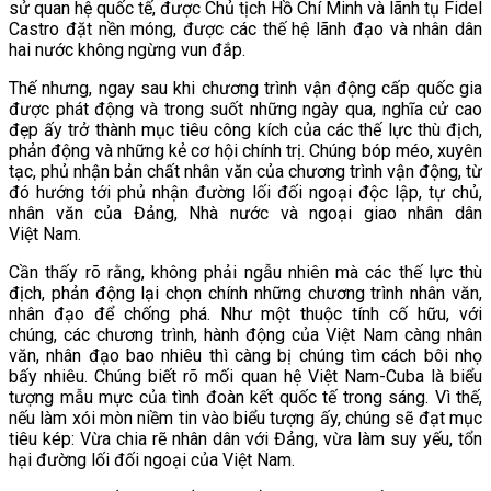
sử quan hệ quốc tế, được Chủ tịch Hồ Chí Minh và lãnh tụ Fidel
Castro đặt nền móng, được các thế hệ lãnh đạo và nhân dân
hai nước không ngừng vun đắp.
Thế nhưng, ngay sau khi chương trình vận động cấp quốc gia
được phát động và trong suốt những ngày qua, nghĩa cử cao
đẹp ấy trở thành mục tiêu công kích của các thế lực thù địch,
phản động và những kẻ cơ hội chính trị. Chúng bóp méo, xuyên
tạc, phủ nhận bản chất nhân văn của chương trình vận động, từ
đó hướng tới phủ nhận đường lối đối ngoại độc lập, tự chủ,
nhân văn của Đảng, Nhà nước và ngoại giao nhân dân
Việt Nam.
Cần thấy rõ rằng, không phải ngẫu nhiên mà các thế lực thù
địch, phản động lại chọn chính những chương trình nhân văn,
nhân đạo để chống phá. Như một thuộc tính cố hữu, với
chúng, các chương trình, hành động của Việt Nam càng nhân
văn, nhân đạo bao nhiêu thì càng bị chúng tìm cách bôi nhọ
bấy nhiêu. Chúng biết rõ mối quan hệ Việt Nam-Cuba là biểu
tượng mẫu mực của tình đoàn kết quốc tế trong sáng. Vì thế,
nếu làm xói mòn niềm tin vào biểu tượng ấy, chúng sẽ đạt mục
tiêu kép: Vừa chia rẽ nhân dân với Đảng, vừa làm suy yếu, tổn
hại đường lối đối ngoại của Việt Nam.