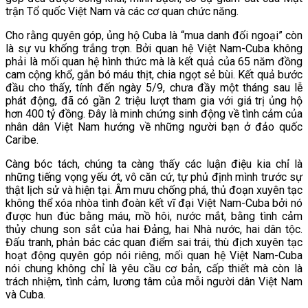
trận Tổ quốc Việt Nam và các cơ quan chức năng.
Cho rằng quyên góp, ủng hộ Cuba là “mua danh đối ngoại” còn
là sự vu khống trắng trợn. Bởi quan hệ Việt Nam-Cuba không
phải là mối quan hệ hình thức mà là kết quả của 65 năm đồng
cam cộng khổ, gắn bó máu thịt, chia ngọt sẻ bùi. Kết quả bước
đầu cho thấy, tính đến ngày 5/9, chưa đầy một tháng sau lễ
phát động, đã có gần 2 triệu lượt tham gia với giá trị ủng hộ
hơn 400 tỷ đồng. Đây là minh chứng sinh động về tình cảm của
nhân dân Việt Nam hướng về những người bạn ở đảo quốc
Caribe.
Càng bóc tách, chúng ta càng thấy các luận điệu kia chỉ là
những tiếng vọng yếu ớt, vô căn cứ, tự phủ định mình trước sự
thật lịch sử và hiện tại. Âm mưu chống phá, thủ đoạn xuyên tạc
không thể xóa nhòa tình đoàn kết vĩ đại Việt Nam-Cuba bởi nó
được hun đúc bằng máu, mồ hôi, nước mắt, bằng tình cảm
thủy chung son sắt của hai Đảng, hai Nhà nước, hai dân tộc.
Đấu tranh, phản bác các quan điểm sai trái, thù địch xuyên tạc
hoạt động quyên góp nói riêng, mối quan hệ Việt Nam-Cuba
nói chung không chỉ là yêu cầu cơ bản, cấp thiết mà còn là
trách nhiệm, tình cảm, lương tâm của mỗi người dân Việt Nam
và Cuba.