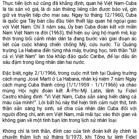
Thực tiễn lịch sử cũng đã khẳng định, quan hệ Việt Nam-Cuba
là tài sản vô giá, là di sản thiêng liêng cần được bảo vệ, gìn
giữ và truyền tiếp cho mai sau. Ngay từ tháng 12/1960, Cuba
là quốc gia Tây bán cầu đầu tiên thiết lập quan hệ ngoại giao
với Việt Nam. Chỉ 3 năm sau, Ủy ban Cuba đoàn kết với miền
Nam Việt Nam ra đời (1963), thể hiện sự ủng hộ mạnh mẽ, kịp
thời trong bối cảnh nhân dân ta đang bước vào giai đoạn ác
liệt của cuộc kháng chiến chống Mỹ, cứu nước. Từ Quảng
trường La Habana đến từng nhà máy, trường học, tinh thần “tất
cả vì Việt Nam” lan tỏa khắp đảo quốc Caribe, để lại dấu ấn
sâu đậm trong lòng nhân dân hai nước.
Đặc biệt, ngày 2/1/1966, trong cuộc mít tinh tại Quảng trường
cách mạng José Martí ở La Habana, nhân kỷ niệm 7 năm Ngày
cách mạng Cuba thành công (1/1/1959 - 1/1/1966) và chào
mừng Hội nghị đoàn kết Á-Phi-Mỹ Latin, lãnh tụ Fidel
Castro khẳng định: “Vì Việt Nam, Cuba sẵn sàng hiến dâng cả
máu của mình!”. Lời bất hủ này thể hiện tình cảm ruột thịt, tinh
thần sẵn sàng hy sinh, sẻ chia của nhân dân Cuba đối với
người đồng chí, anh em Việt Nam, mãi mãi tạc vào thời gian và
không gian về một tình bạn lớn trong lịch sử nhân loại.
Không chỉ là tinh thần, đỉnh cao của tình đoàn kết ấy chính là
chuyến thăm lịch sử tháng 9/1973, khi Tổng tư lệnh Fidel