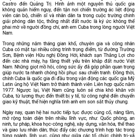
Castro đến Quảng Trị. Hình ảnh một nguyên thủ quốc gia
không quản hiểm nguy, đến tận nơi chiến trường ác liệt động
viên cán bộ, chiến sĩ và nhân dân ta trong cuộc trường chinh
giải phóng dân tộc, thống nhất đất nước là ký ức không thể
phai mờ về người đồng chí, anh em Cuba trong lòng người Việt
Nam.
Trong những năm tháng gian khổ, chuyên gia và công nhân
Cuba có mặt tại nhiều công trình trọng điểm, từ đường Trường
Sơn, Bệnh viện Hữu nghị Đồng Hới, khách sạn Thắng Lợi cho
đến các nhà máy, hạ tầng thiết yếu trên khắp đất nước Việt
Nam. Những giọt mồ hôi, công sức ấy đã góp phần quan trọng
giúp nước ta nhanh chóng hồi phục sau chiến tranh. Đồng thời,
chính Cuba là quốc gia đi đầu trong vận động các quốc gia Mỹ
Latin ủng hộ Việt Nam trở thành thành viên Liên hợp quốc năm
1977. Ngược lại, Việt Nam cũng luôn sẻ chia khó khăn với
Cuba, từ lương thực đến thiết bị y tế, từ công nghệ đến chuyển
giao kỹ thuật, thể hiện nghĩa tình anh em son sắt thủy chung.
Ngày nay, quan hệ hai nước tiếp tục được củng cố, nâng tầm,
mở rộng toàn diện trên nhiều lĩnh vực, như: Quốc phòng, an
ninh, tư pháp, khoa học-công nghệ, xây dựng, văn hóa, thể thao
và giao lưu nhân dân; thúc đẩy các chương trình hợp tác trong
từng ngành, lĩnh vực, cũng như giữa các tổ chức chính trị-xã