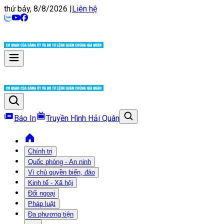
thứ bảy, 8/8/2026
|
Liên hệ
Báo In
Truyền Hình Hải Quân
Chính trị
Quốc phòng - An ninh
Vì chủ quyền biển, đảo
Kinh tế - Xã hội
Đối ngoại
Pháp luật
Đa phương tiện