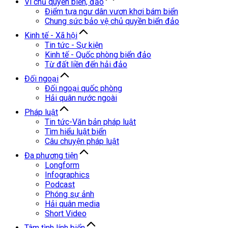
Vì chủ quyền biển, đảo
Điểm tựa ngư dân vươn khơi bám biển
Chung sức bảo vệ chủ quyền biển đảo
Kinh tế - Xã hội
Tin tức - Sự kiện
Kinh tế - Quốc phòng biển đảo
Từ đất liền đến hải đảo
Đối ngoại
Đối ngoại quốc phòng
Hải quân nước ngoài
Pháp luật
Tin tức-Văn bản pháp luật
Tìm hiểu luật biển
Câu chuyện pháp luật
Đa phương tiện
Longform
Infographics
Podcast
Phóng sự ảnh
Hải quân media
Short Video
Tâm tình lính biển