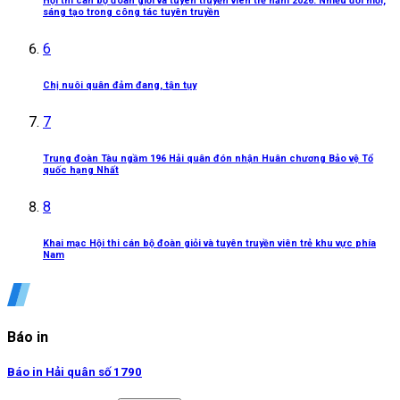
Hội thi cán bộ đoàn giỏi và tuyên truyền viên trẻ năm 2026: Nhiều đổi mới,
sáng tạo trong công tác tuyên truyền
6
Chị nuôi quân đảm đang, tận tụy
7
Trung đoàn Tàu ngầm 196 Hải quân đón nhận Huân chương Bảo vệ Tổ
quốc hạng Nhất
8
Khai mạc Hội thi cán bộ đoàn giỏi và tuyên truyền viên trẻ khu vực phía
Nam
Báo in
Báo in Hải quân số 1790