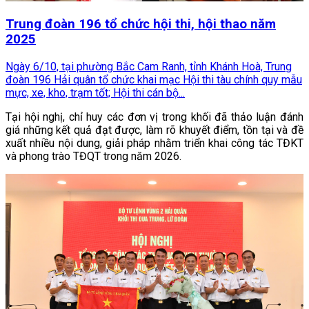
Trung đoàn 196 tổ chức hội thi, hội thao năm
2025
Ngày 6/10, tại phường Bắc Cam Ranh, tỉnh Khánh Hoà, Trung
đoàn 196 Hải quân tổ chức khai mạc Hội thi tàu chính quy mẫu
mực, xe, kho, trạm tốt; Hội thi cán bộ...
Tại hội nghị, chỉ huy các đơn vị trong khối đã thảo luận đánh
giá những kết quả đạt được, làm rõ khuyết điểm, tồn tại và đề
xuất nhiều nội dung, giải pháp nhằm triển khai công tác TĐKT
và phong trào TĐQT trong năm 2026.