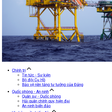
Chính trị
Tin tức - Sự kiện
Bộ đội Cụ Hồ
Bảo vệ nền tảng tư tưởng của Đảng
Quốc phòng - An ninh
Quân sự - Quốc phòng
Hải quân chính quy, hiện đại
An ninh biển đảo