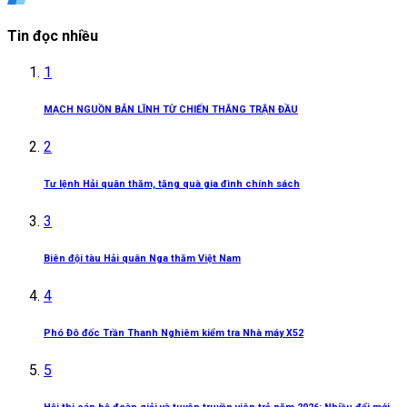
Tin đọc nhiều
1
MẠCH NGUỒN BẢN LĨNH TỪ CHIẾN THẮNG TRẬN ĐẦU
2
Tư lệnh Hải quân thăm, tặng quà gia đình chính sách
3
Biên đội tàu Hải quân Nga thăm Việt Nam
4
Phó Đô đốc Trần Thanh Nghiêm kiểm tra Nhà máy X52
5