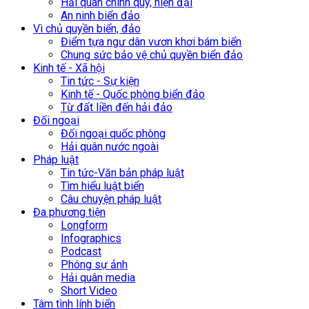
Hải quân chính quy, hiện đại
An ninh biển đảo
Vì chủ quyền biển, đảo
Điểm tựa ngư dân vươn khơi bám biển
Chung sức bảo vệ chủ quyền biển đảo
Kinh tế - Xã hội
Tin tức - Sự kiện
Kinh tế - Quốc phòng biển đảo
Từ đất liền đến hải đảo
Đối ngoại
Đối ngoại quốc phòng
Hải quân nước ngoài
Pháp luật
Tin tức-Văn bản pháp luật
Tìm hiểu luật biển
Câu chuyện pháp luật
Đa phương tiện
Longform
Infographics
Podcast
Phóng sự ảnh
Hải quân media
Short Video
Tâm tình lính biển