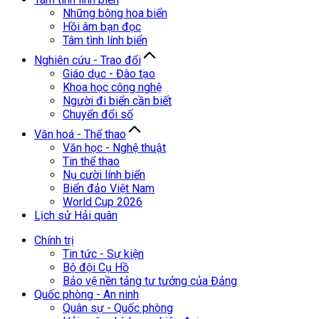
Những bông hoa biển
Hồi âm bạn đọc
Tâm tình lính biển
Nghiên cứu - Trao đổi
Giáo dục - Đào tạo
Khoa học công nghệ
Người đi biển cần biết
Chuyển đổi số
Văn hoá - Thể thao
Văn học - Nghệ thuật
Tin thể thao
Nụ cười lính biển
Biển đảo Việt Nam
World Cup 2026
Lịch sử Hải quân
Chính trị
Tin tức - Sự kiện
Bộ đội Cụ Hồ
Bảo vệ nền tảng tư tưởng của Đảng
Quốc phòng - An ninh
Quân sự - Quốc phòng