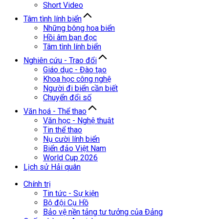
Short Video
Tâm tình lính biển
Những bông hoa biển
Hồi âm bạn đọc
Tâm tình lính biển
Nghiên cứu - Trao đổi
Giáo dục - Đào tạo
Khoa học công nghệ
Người đi biển cần biết
Chuyển đổi số
Văn hoá - Thể thao
Văn học - Nghệ thuật
Tin thể thao
Nụ cười lính biển
Biển đảo Việt Nam
World Cup 2026
Lịch sử Hải quân
Chính trị
Tin tức - Sự kiện
Bộ đội Cụ Hồ
Bảo vệ nền tảng tư tưởng của Đảng