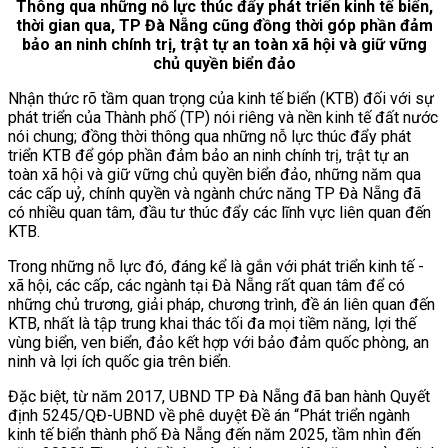
Thông qua những nỗ lực thúc đẩy phát triển kinh tế biển,
thời gian qua, TP Đà Nẵng cũng đồng thời góp phần đảm
bảo an ninh chính trị, trật tự an toàn xã hội và giữ vững
chủ quyền biển đảo
Nhận thức rõ tầm quan trọng của kinh tế biển (KTB) đối với sự
phát triển của Thành phố (TP) nói riêng và nền kinh tế đất nước
nói chung; đồng thời thông qua những nỗ lực thúc đẩy phát
triển KTB để góp phần đảm bảo an ninh chính trị, trật tự an
toàn xã hội và giữ vững chủ quyền biển đảo, những năm qua
các cấp uỷ, chính quyền và ngành chức năng TP Đà Nẵng đã
có nhiều quan tâm, đầu tư thúc đẩy các lĩnh vực liên quan đến
KTB.
Trong những nỗ lực đó, đáng kể là gắn với phát triển kinh tế -
xã hội, các cấp, các ngành tại Đà Nẵng rất quan tâm để có
những chủ trương, giải pháp, chương trình, đề án liên quan đến
KTB, nhất là tập trung khai thác tối đa mọi tiềm năng, lợi thế
vùng biển, ven biển, đảo kết hợp với bảo đảm quốc phòng, an
ninh và lợi ích quốc gia trên biển.
Đặc biệt, từ năm 2017, UBND TP Đà Nẵng đã ban hành Quyết
định 5245/QĐ-UBND về phê duyệt Đề án “Phát triển ngành
kinh tế biển thành phố Đà Nẵng đến năm 2025, tầm nhìn đến