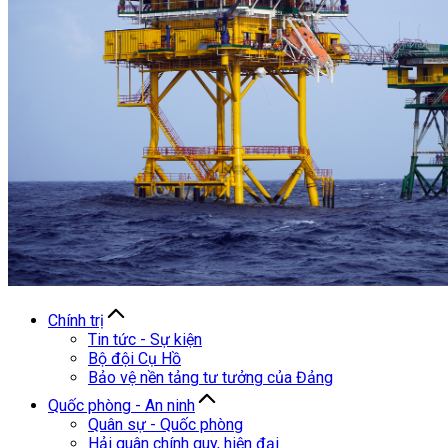
Chính trị
Tin tức - Sự kiện
Bộ đội Cụ Hồ
Bảo vệ nền tảng tư tưởng của Đảng
Quốc phòng - An ninh
Quân sự - Quốc phòng
Hải quân chính quy, hiện đại