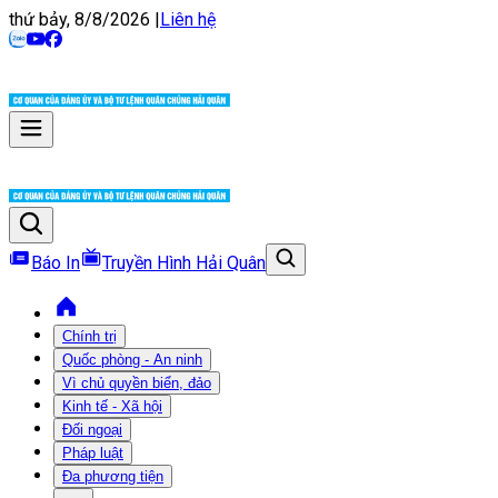
thứ bảy, 8/8/2026
|
Liên hệ
Báo In
Truyền Hình Hải Quân
Chính trị
Quốc phòng - An ninh
Vì chủ quyền biển, đảo
Kinh tế - Xã hội
Đối ngoại
Pháp luật
Đa phương tiện