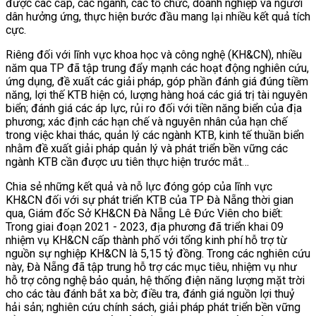
được các cấp, các ngành, các tổ chức, doanh nghiệp và người
dân hưởng ứng, thực hiện bước đầu mang lại nhiều kết quả tích
cực.
Riêng đối với lĩnh vực khoa học và công nghệ (KH&CN), nhiều
năm qua TP đã tập trung đẩy mạnh các hoạt động nghiên cứu,
ứng dụng, đề xuất các giải pháp, góp phần đánh giá đúng tiềm
năng, lợi thế KTB hiện có, lượng hàng hoá các giá trị tài nguyên
biển; đánh giá các áp lực, rủi ro đối với tiền năng biển của địa
phương; xác định các hạn chế và nguyên nhân của hạn chế
trong việc khai thác, quản lý các ngành KTB, kinh tế thuần biển
nhằm đề xuất giải pháp quản lý và phát triển bền vững các
ngành KTB cần được ưu tiên thực hiện trước mắt…
Chia sẻ những kết quả và nỗ lực đóng góp của lĩnh vực
KH&CN đối với sự phát triển KTB của TP Đà Nẵng thời gian
qua, Giám đốc Sở KH&CN Đà Nẵng Lê Đức Viên cho biết:
Trong giai đoạn 2021 - 2023, địa phương đã triển khai 09
nhiệm vụ KH&CN cấp thành phố với tổng kinh phí hỗ trợ từ
nguồn sự nghiệp KH&CN là 5,15 tỷ đồng. Trong các nghiên cứu
này, Đà Nẵng đã tập trung hỗ trợ các mục tiêu, nhiệm vụ như
hỗ trợ công nghệ bảo quản, hệ thống điện năng lượng mặt trời
cho các tàu đánh bắt xa bờ; điều tra, đánh giá nguồn lợi thuỷ
hải sản; nghiên cứu chính sách, giải pháp phát triển bền vững