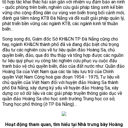
tổ hợp tác khai thác hải sản gắn với nhiệm vụ đảm bảo an ninh
- quốc phòng trên biển; nghiên cứu giải pháp tăng sinh kế bền
vững cho cộng đồng dân cư vùng ven biển trong bối cảnh mới;
đánh giá tiềm năng KTB Đà Nẵng và đề xuất giải pháp quản lý,
phát triển bền vững các ngành KTB, các ngành kinh tế thuần
biển…
Song song đó, Giám đốc Sở KH&CN TP Đà Nẵng cũng cho
hay, ngành KH&CN thành phố đã và đang đặc biệt chú trọng
đầu tư các nghiên cứu về tư liệu quần đảo Hoàng Sa, chủ
quyền biển, đảo, qua đó thu thập và tổng hợp được các nguồn
tư liệu quý phục vụ công tác nghiên cứu phục vụ cuộc đấu
tranh bảo vệ chủ quyền biển, đảo của đất nước như: Quần đảo
Hoàng Sa của Việt Nam qua các tài liệu lưu trữ của Chính
quyền Việt Nam Cộng hoà giai đoạn 1954 - 1975; Tư liệu về
chủ quyền của Việt Nam đối với huyện đảo Hoàng Sa thành
phố Đà Nẵng; xây dựng kỷ yếu về huyện đảo Hoàng Sa; xây
dựng cơ sở dữ liệu và các giải pháp truyền thông giáo dục về
quần đảo Hoàng Sa cho học sinh trường Trung học cơ sở,
Trung học phổ thông (ở TP Đà Nẵng)…
Hoạt động tham quan, tìm hiểu tại Nhà trưng bày Hoàng