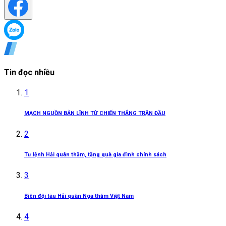
Tin đọc nhiều
1
MẠCH NGUỒN BẢN LĨNH TỪ CHIẾN THẮNG TRẬN ĐẦU
2
Tư lệnh Hải quân thăm, tặng quà gia đình chính sách
3
Biên đội tàu Hải quân Nga thăm Việt Nam
4