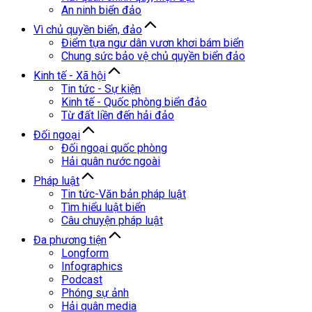
An ninh biển đảo
Vì chủ quyền biển, đảo
Điểm tựa ngư dân vươn khơi bám biển
Chung sức bảo vệ chủ quyền biển đảo
Kinh tế - Xã hội
Tin tức - Sự kiện
Kinh tế - Quốc phòng biển đảo
Từ đất liền đến hải đảo
Đối ngoại
Đối ngoại quốc phòng
Hải quân nước ngoài
Pháp luật
Tin tức-Văn bản pháp luật
Tìm hiểu luật biển
Câu chuyện pháp luật
Đa phương tiện
Longform
Infographics
Podcast
Phóng sự ảnh
Hải quân media