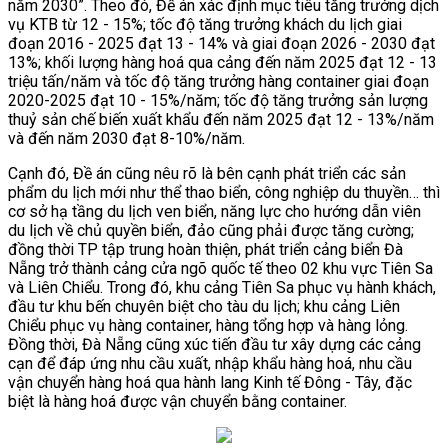
năm 2030”. Theo đó, Đề án xác định mục tiêu tăng trưởng dịch
vụ KTB từ 12 - 15%; tốc độ tăng trưởng khách du lịch giai
đoạn 2016 - 2025 đạt 13 - 14% và giai đoạn 2026 - 2030 đạt
13%; khối lượng hàng hoá qua cảng đến năm 2025 đạt 12 - 13
triệu tấn/năm và tốc độ tăng trưởng hàng container giai đoạn
2020-2025 đạt 10 - 15%/năm; tốc độ tăng trưởng sản lượng
thuỷ sản chế biến xuất khẩu đến năm 2025 đạt 12 - 13%/năm
và đến năm 2030 đạt 8-10%/năm.
Cạnh đó, Đề án cũng nêu rõ là bên cạnh phát triển các sản
phẩm du lịch mới như thể thao biển, công nghiệp du thuyền… thì
cơ sở hạ tầng du lịch ven biển, năng lực cho hướng dẫn viên
du lịch về chủ quyền biển, đảo cũng phải được tăng cường;
đồng thời TP tập trung hoàn thiện, phát triển cảng biển Đà
Nẵng trở thành cảng cửa ngõ quốc tế theo 02 khu vực Tiên Sa
và Liên Chiểu. Trong đó, khu cảng Tiên Sa phục vụ hành khách,
đầu tư khu bến chuyên biệt cho tàu du lịch; khu cảng Liên
Chiểu phục vụ hàng container, hàng tổng hợp và hàng lỏng.
Đồng thời, Đà Nẵng cũng xúc tiến đầu tư xây dựng các cảng
cạn để đáp ứng nhu cầu xuất, nhập khẩu hàng hoá, nhu cầu
vận chuyển hàng hoá qua hành lang Kinh tế Đông - Tây, đặc
biệt là hàng hoá được vận chuyển bằng container.