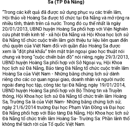
Sa (TP Đà Nẵng)
“Trong các kết quả đã được sử dụng phục vụ các triển lãm,
Hội thảo về Hoàng Sa được tổ chức tại Đà Nẵng và mở rộng ra
nhiều tỉnh, thành trên cả nước. Trong đó cụ thể nhất là ngày
20/01/2013, UBND huyện Hoàng Sa phối hợp với Viện Nghiên
cứu phát triển kinh tế - xã hội Đà Nẵng và Hội Khoa học lịch sử
Đà Nẵng tổ chức cuộc triển lãm giới thiệu tư liệu liên quan đến
chủ quyền của Việt Nam đối với quần đảo Hoàng Sa được
xem là “đột phá khẩu” trên mặt trận ngoại giao học thuật nói
chung và trong “cuộc chiến bản đồ” nói riêng; ngày 29/3/2013,
UBND huyện Hoàng Sa phối hợp với Sở Ngoại vụ, Hội Khoa
học lịch sử Đà Nẵng, Bảo tàng Đà Nẵng tổ chức cuộc triển lãm
Hoàng Sa của Việt Nam - Những bằng chứng lịch sử dành
riêng cho các cơ quan ngoại giao, doanh nhân và người nước
ngoài đang học tập, công tác tại Đà Nẵng; ngày 19/01/2014,
UBND huyện Hoàng Sa phối hợp với Bộ Thông tin và Truyền
thông, Hội Khoa học lịch sử Đà Nẵng tổ chức triển lãm Hoàng
Sa, Trường Sa là của Việt Nam- Những bằng chứng lịch sử;
ngày 21/6/2014 trường Đại học Phạm Văn Đồng và Đại học
Đà Nẵng phối hợp với Bảo tàng Đà Nẵng, Hội Khoa học lịch sử
Đà Nẵng tổ chức triển lãm Hoàng Sa- Trường Sa: Phần lãnh thổ
không thể tách rời của Tổ quốc Việt Nam.