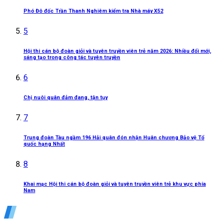
Phó Đô đốc Trần Thanh Nghiêm kiểm tra Nhà máy X52
5
Hội thi cán bộ đoàn giỏi và tuyên truyền viên trẻ năm 2026: Nhiều đổi mới,
sáng tạo trong công tác tuyên truyền
6
Chị nuôi quân đảm đang, tận tụy
7
Trung đoàn Tàu ngầm 196 Hải quân đón nhận Huân chương Bảo vệ Tổ
quốc hạng Nhất
8
Khai mạc Hội thi cán bộ đoàn giỏi và tuyên truyền viên trẻ khu vực phía
Nam