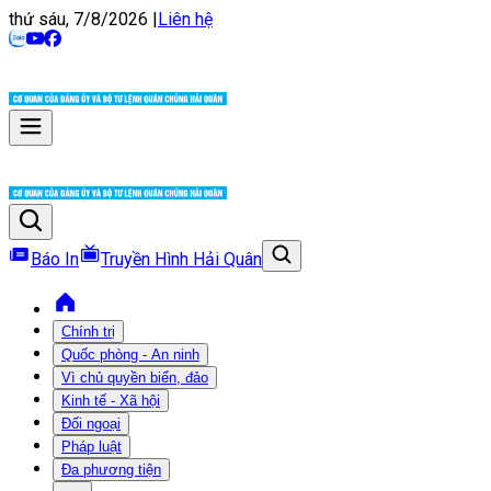
thứ sáu, 7/8/2026
|
Liên hệ
Báo In
Truyền Hình Hải Quân
Chính trị
Quốc phòng - An ninh
Vì chủ quyền biển, đảo
Kinh tế - Xã hội
Đối ngoại
Pháp luật
Đa phương tiện