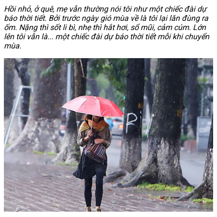
Hồi nhỏ, ở quê, mẹ vẫn thường nói tôi như một chiếc đài dự
báo thời tiết. Bởi trước ngày gió mùa về là tôi lại lăn đùng ra
ốm. Nặng thì sốt li bì, nhẹ thì hắt hơi, sổ mũi, cảm cúm. Lớn
lên tôi vẫn là... một chiếc đài dự báo thời tiết mỗi khi chuyển
mùa.