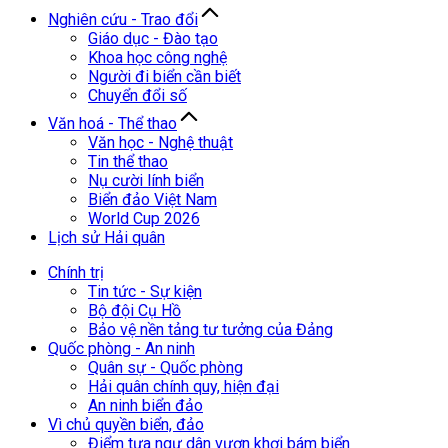
Nghiên cứu - Trao đổi
Giáo dục - Đào tạo
Khoa học công nghệ
Người đi biển cần biết
Chuyển đổi số
Văn hoá - Thể thao
Văn học - Nghệ thuật
Tin thể thao
Nụ cười lính biển
Biển đảo Việt Nam
World Cup 2026
Lịch sử Hải quân
Chính trị
Tin tức - Sự kiện
Bộ đội Cụ Hồ
Bảo vệ nền tảng tư tưởng của Đảng
Quốc phòng - An ninh
Quân sự - Quốc phòng
Hải quân chính quy, hiện đại
An ninh biển đảo
Vì chủ quyền biển, đảo
Điểm tựa ngư dân vươn khơi bám biển