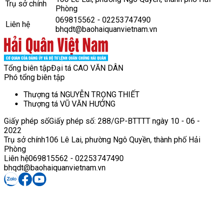
Trụ sở chính
Phòng
069815562 - 02253747490
Liên hệ
bhqdt@baohaiquanvietnam.vn
Tổng biên tập
Đại tá CAO VĂN DÂN
Phó tổng biên tập
Thượng tá NGUYỄN TRỌNG THIẾT
Thượng tá VŨ VĂN HƯỞNG
Giấy phép số
Giấy phép số: 288/GP-BTTTT ngày 10 - 06 -
2022
Trụ sở chính
106 Lê Lai, phường Ngô Quyền, thành phố Hải
Phòng
Liên hệ
069815562 - 02253747490
bhqdt@baohaiquanvietnam.vn