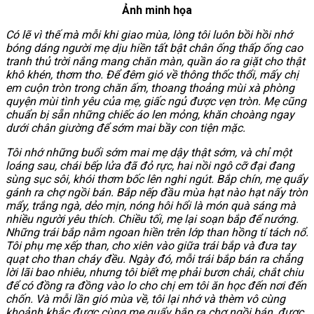
Ảnh minh họa
Có lẽ vì thế mà mỗi khi giao mùa, lòng tôi luôn bồi hồi nhớ
bóng dáng người mẹ dịu hiền tất bật chân ống thấp ống cao
tranh thủ trời nắng mang chăn màn, quần áo ra giặt cho thật
khô khén, thơm tho. Để đêm gió về thông thốc thổi, mấy chị
em cuộn tròn trong chăn ấm, thoang thoảng mùi xà phòng
quyện mùi tình yêu của mẹ, giấc ngủ được vẹn tròn. Mẹ cũng
chuẩn bị sẵn những chiếc áo len mỏng, khăn choàng ngay
dưới chân giường để sớm mai bầy con tiện mặc.
Tôi nhớ những buổi sớm mai mẹ dậy thật sớm, và chỉ một
loáng sau, chái bếp lửa đã đỏ rực, hai nồi ngô cỡ đại đang
sùng sục sôi, khói thơm bốc lên nghi ngút. Bắp chín, mẹ quẩy
gánh ra chợ ngồi bán. Bắp nếp đầu mùa hạt nào hạt nấy tròn
mẩy, trắng ngà, dẻo mịn, nóng hôi hổi là món quà sáng mà
nhiều người yêu thích. Chiều tối, mẹ lại soạn bắp để nướng.
Những trái bắp nằm ngoan hiền trên lớp than hồng tí tách nổ.
Tôi phụ mẹ xếp than, cho xiên vào giữa trái bắp và đưa tay
quạt cho than cháy đều. Ngày đó, mỗi trái bắp bán ra chẳng
lời lãi bao nhiêu, nhưng tôi biết mẹ phải bươn chải, chắt chiu
để có đồng ra đồng vào lo cho chị em tôi ăn học đến nơi đến
chốn. Và mỗi lần gió mùa về, tôi lại nhớ và thèm vô cùng
khoảnh khắc được cùng mẹ quẩy bắp ra chợ ngồi bán, được