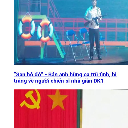
“San hô đỏ” - Bản anh hùng ca trữ tình, bi
tráng về người chiến sĩ nhà giàn DK1