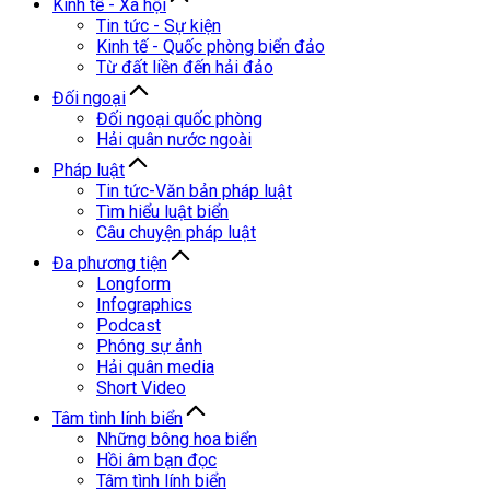
Kinh tế - Xã hội
Tin tức - Sự kiện
Kinh tế - Quốc phòng biển đảo
Từ đất liền đến hải đảo
Đối ngoại
Đối ngoại quốc phòng
Hải quân nước ngoài
Pháp luật
Tin tức-Văn bản pháp luật
Tìm hiểu luật biển
Câu chuyện pháp luật
Đa phương tiện
Longform
Infographics
Podcast
Phóng sự ảnh
Hải quân media
Short Video
Tâm tình lính biển
Những bông hoa biển
Hồi âm bạn đọc
Tâm tình lính biển