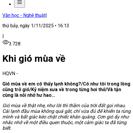
Văn học - Nghệ thuật
|
thứ bảy, ngày 1/11/2025 • 16:13
|
3.728
Khi gió mùa về
HQVN
-
Gió mùa về em có thấy lạnh không?/
Có như tôi trong lòng
cũng trở gió/
Kỷ niệm xưa về trong từng hơi thở/
Và tận
cùng là nỗi nhớ hư hao…
Gió mùa về thật nhẹ, như lời thì thầm của trời đất gọi nhau.
Cái lạnh đầu mùa không quá gắt, chỉ vừa đủ để khiến ta rùng
mình và bất giác kéo chặt chiếc khăn quàng. Cơn gió ấy như
nhắc nhở về một điều quen thuộc, một cảm giác ta đã từng
biết.