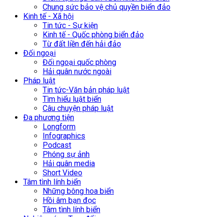
Chung sức bảo vệ chủ quyền biển đảo
Kinh tế - Xã hội
Tin tức - Sự kiện
Kinh tế - Quốc phòng biển đảo
Từ đất liền đến hải đảo
Đối ngoại
Đối ngoại quốc phòng
Hải quân nước ngoài
Pháp luật
Tin tức-Văn bản pháp luật
Tìm hiểu luật biển
Câu chuyện pháp luật
Đa phương tiện
Longform
Infographics
Podcast
Phóng sự ảnh
Hải quân media
Short Video
Tâm tình lính biển
Những bông hoa biển
Hồi âm bạn đọc
Tâm tình lính biển