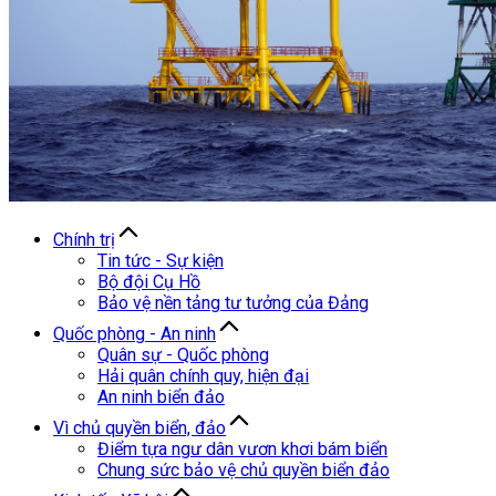
Chính trị
Tin tức - Sự kiện
Bộ đội Cụ Hồ
Bảo vệ nền tảng tư tưởng của Đảng
Quốc phòng - An ninh
Quân sự - Quốc phòng
Hải quân chính quy, hiện đại
An ninh biển đảo
Vì chủ quyền biển, đảo
Điểm tựa ngư dân vươn khơi bám biển
Chung sức bảo vệ chủ quyền biển đảo