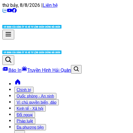
thứ bảy, 8/8/2026
|
Liên hệ
Báo In
Truyền Hình Hải Quân
Chính trị
Quốc phòng - An ninh
Vì chủ quyền biển, đảo
Kinh tế - Xã hội
Đối ngoại
Pháp luật
Đa phương tiện