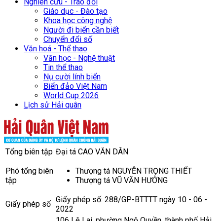
Nghiên cứu - Trao đổi
Giáo dục - Đào tạo
Khoa học công nghệ
Người đi biển cần biết
Chuyển đổi số
Văn hoá - Thể thao
Văn học - Nghệ thuật
Tin thể thao
Nụ cười lính biển
Biển đảo Việt Nam
World Cup 2026
Lịch sử Hải quân
Tổng biên tập
Đại tá CAO VĂN DÂN
Phó tổng biên
Thượng tá NGUYỄN TRỌNG THIẾT
tập
Thượng tá VŨ VĂN HƯỞNG
Giấy phép số: 288/GP-BTTTT ngày 10 - 06 -
Giấy phép số
2022
106 Lê Lai, phường Ngô Quyền, thành phố Hải