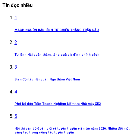
Tin đọc nhiều
1
MẠCH NGUỒN BẢN LĨNH TỪ CHIẾN THẮNG TRẬN ĐẦU
2
Tư lệnh Hải quân thăm, tặng quà gia đình chính sách
3
Biên đội tàu Hải quân Nga thăm Việt Nam
4
Phó Đô đốc Trần Thanh Nghiêm kiểm tra Nhà máy X52
5
Hội thi cán bộ đoàn giỏi và tuyên truyền viên trẻ năm 2026: Nhiều đổi mới,
sáng tạo trong công tác tuyên truyền