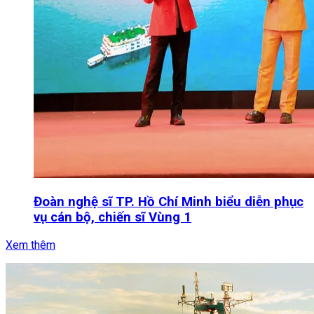
Đoàn nghệ sĩ TP. Hồ Chí Minh biểu diễn phục
vụ cán bộ, chiến sĩ Vùng 1
Xem thêm