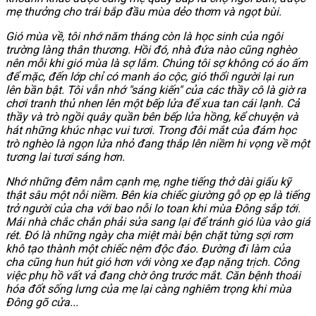
mẹ thưởng cho trái bắp đầu mùa dẻo thơm và ngọt bùi.
Gió mùa về, tôi nhớ năm tháng còn là học sinh của ngôi
trường làng thân thương. Hồi đó, nhà đứa nào cũng nghèo
nên mỗi khi gió mùa là sợ lắm. Chúng tôi sợ không có áo ấm
để mặc, đến lớp chỉ có manh áo cộc, gió thổi người lại run
lên bần bật. Tôi vẫn nhớ "sáng kiến" của các thầy cô là giờ ra
chơi tranh thủ nhen lên một bếp lửa để xua tan cái lạnh. Cả
thầy và trò ngồi quây quần bên bếp lửa hồng, kể chuyện và
hát những khúc nhạc vui tươi. Trong đôi mắt của đám học
trò nghèo là ngọn lửa nhỏ đang thắp lên niềm hi vọng về một
tương lai tươi sáng hơn.
Nhớ những đêm nằm cạnh mẹ, nghe tiếng thở dài giấu kỹ
thật sâu một nỗi niềm. Bên kia chiếc giường gỗ ọp ẹp là tiếng
trở người của cha với bao nỗi lo toan khi mùa Đông sắp tới.
Mái nhà chắc chắn phải sửa sang lại để tránh gió lùa vào giá
rét. Đó là những ngày cha miệt mài bện chặt từng sợi rơm
khô tạo thành một chiếc nệm độc đáo. Đường đi làm của
cha cũng hun hút gió hơn với vòng xe đạp nặng trịch. Công
việc phụ hồ vất vả đang chờ ông trước mắt. Căn bệnh thoái
hóa đốt sống lưng của mẹ lại càng nghiêm trọng khi mùa
Đông gõ cửa...