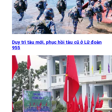
Duy trì tàu mới, phục hồi tàu cũ ở Lữ đoàn
955