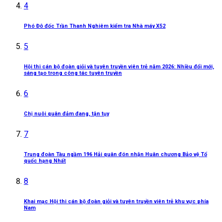
4
Phó Đô đốc Trần Thanh Nghiêm kiểm tra Nhà máy X52
5
Hội thi cán bộ đoàn giỏi và tuyên truyền viên trẻ năm 2026: Nhiều đổi mới,
sáng tạo trong công tác tuyên truyền
6
Chị nuôi quân đảm đang, tận tụy
7
Trung đoàn Tàu ngầm 196 Hải quân đón nhận Huân chương Bảo vệ Tổ
quốc hạng Nhất
8
Khai mạc Hội thi cán bộ đoàn giỏi và tuyên truyền viên trẻ khu vực phía
Nam