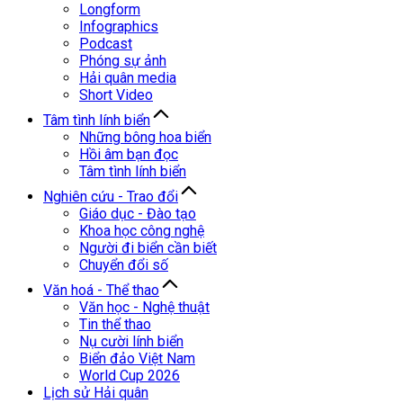
Longform
Infographics
Podcast
Phóng sự ảnh
Hải quân media
Short Video
Tâm tình lính biển
Những bông hoa biển
Hồi âm bạn đọc
Tâm tình lính biển
Nghiên cứu - Trao đổi
Giáo dục - Đào tạo
Khoa học công nghệ
Người đi biển cần biết
Chuyển đổi số
Văn hoá - Thể thao
Văn học - Nghệ thuật
Tin thể thao
Nụ cười lính biển
Biển đảo Việt Nam
World Cup 2026
Lịch sử Hải quân