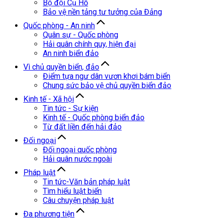
Bộ đội Cụ Hồ
Bảo vệ nền tảng tư tưởng của Đảng
Quốc phòng - An ninh
Quân sự - Quốc phòng
Hải quân chính quy, hiện đại
An ninh biển đảo
Vì chủ quyền biển, đảo
Điểm tựa ngư dân vươn khơi bám biển
Chung sức bảo vệ chủ quyền biển đảo
Kinh tế - Xã hội
Tin tức - Sự kiện
Kinh tế - Quốc phòng biển đảo
Từ đất liền đến hải đảo
Đối ngoại
Đối ngoại quốc phòng
Hải quân nước ngoài
Pháp luật
Tin tức-Văn bản pháp luật
Tìm hiểu luật biển
Câu chuyện pháp luật
Đa phương tiện