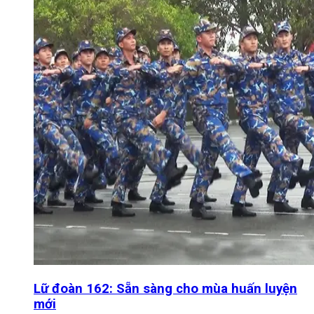
Lữ đoàn 162: Sẵn sàng cho mùa huấn luyện
mới