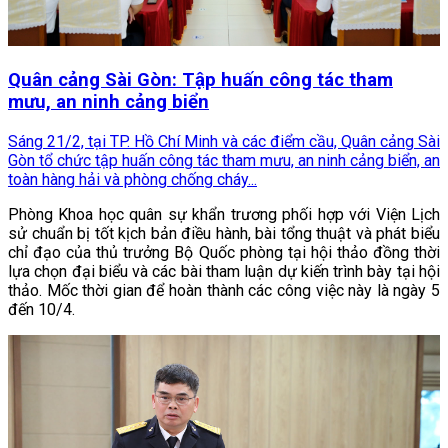
Quân cảng Sài Gòn: Tập huấn công tác tham
mưu, an ninh cảng biển
Sáng 21/2, tại TP. Hồ Chí Minh và các điểm cầu, Quân cảng Sài
Gòn tổ chức tập huấn công tác tham mưu, an ninh cảng biển, an
toàn hàng hải và phòng chống cháy...
Phòng Khoa học quân sự khẩn trương phối hợp với Viện Lịch
sử chuẩn bị tốt kịch bản điều hành, bài tổng thuật và phát biểu
chỉ đạo của thủ trưởng Bộ Quốc phòng tại hội thảo đồng thời
lựa chọn đại biểu và các bài tham luận dự kiến trình bày tại hội
thảo. Mốc thời gian để hoàn thành các công việc này là ngày 5
đến 10/4.