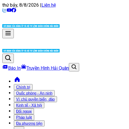
thứ bảy, 8/8/2026
|
Liên hệ
Báo In
Truyền Hình Hải Quân
Chính trị
Quốc phòng - An ninh
Vì chủ quyền biển, đảo
Kinh tế - Xã hội
Đối ngoại
Pháp luật
Đa phương tiện