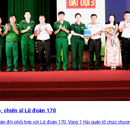
, chiến sĩ Lữ đoàn 170
uân đội phối hợp với Lữ đoàn 170, Vùng 1 Hải quân tổ chức chương 