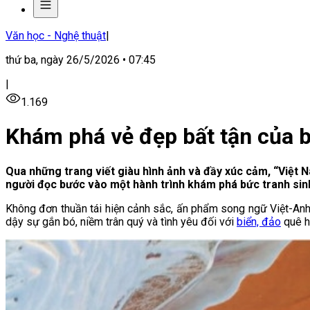
Văn học - Nghệ thuật
|
thứ ba, ngày 26/5/2026 • 07:45
|
1.169
Khám phá vẻ đẹp bất tận của 
Qua những trang viết giàu hình ảnh và đầy xúc cảm, “Việt N
người đọc bước vào một hành trình khám phá bức tranh sin
Không đơn thuần tái hiện cảnh sắc, ấn phẩm song ngữ Việt-Anh nà
dậy sự gắn bó, niềm trân quý và tình yêu đối với
biển, đảo
quê h