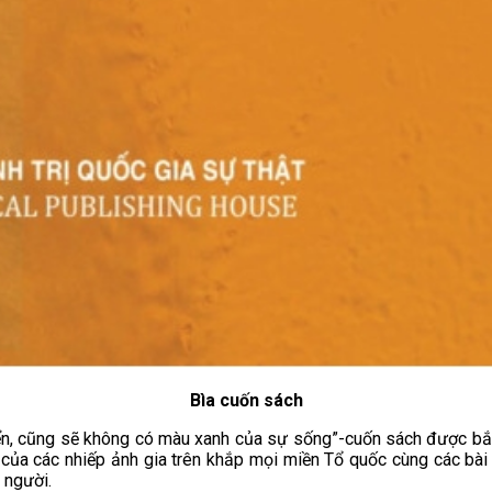
Bìa cuốn sách
, cũng sẽ không có màu xanh của sự sống”-cuốn sách được bắt đ
 của các nhiếp ảnh gia trên khắp mọi miền Tổ quốc cùng các bài
 người.