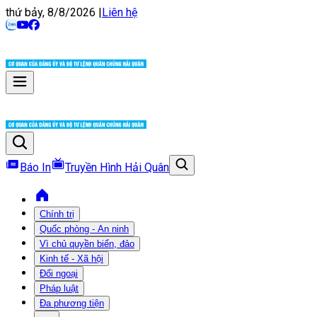
thứ bảy, 8/8/2026
|
Liên hệ
Báo In
Truyền Hình Hải Quân
Chính trị
Quốc phòng - An ninh
Vì chủ quyền biển, đảo
Kinh tế - Xã hội
Đối ngoại
Pháp luật
Đa phương tiện