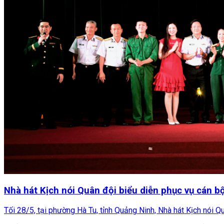
Nhà hát Kịch nói Quân đội biểu diễn phục vụ cán bộ
Tối 28/5, tại phường Hà Tu, tỉnh Quảng Ninh, Nhà hát Kịch nói Q